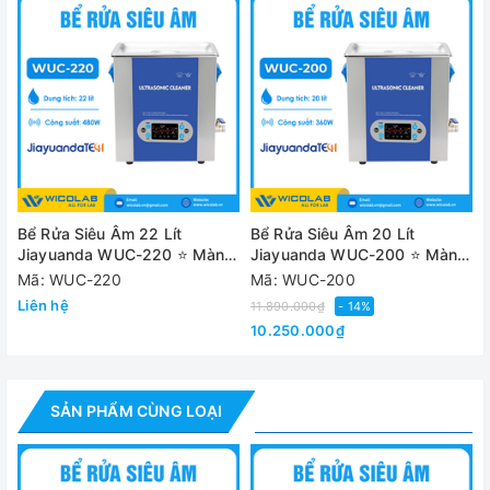
- Mỗi bể được cung cấp kèm theo 1 giỏ lưới và 1 nắp đậy
bằng Inox SUS304.
- Mỗi bể được trang bị 1 van xả giúp việc vệ sinh sau khi sử
dụng trở nên thật dễ dàng. Ngoài ra bể còn được trang bị
tay cần bằng nhựa bên hông giúp dễ dàng di chuyển ngay
cả khi bể đang chứa đầy nước.
Ứng dụng của bể rửa siêu âm WUC Series:
Bể Rửa Siêu Âm 22 Lít
Bể Rửa Siêu Âm 20 Lít
Jiayuanda WUC-220 ⭐ Màn
Jiayuanda WUC-200 ⭐ Màn
Hình LCD
Hình LCD
Mã: WUC-220
Mã: WUC-200
Liên hệ
11.890.000₫
- 14%
10.250.000₫
SẢN PHẨM CÙNG LOẠI