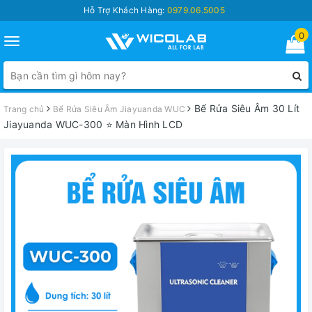
Hỗ Trợ Khách Hàng:
0979.06.5005
0
Toggle
navigation
Bể Rửa Siêu Âm 30 Lít
Trang chủ
Bể Rửa Siêu Âm Jiayuanda WUC
Jiayuanda WUC-300 ⭐ Màn Hình LCD