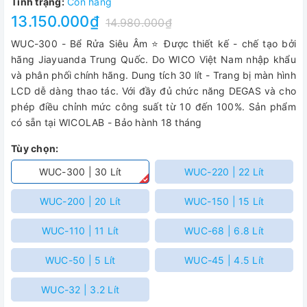
Tình trạng:
Còn hàng
13.150.000₫
14.980.000₫
WUC-300 - Bể Rửa Siêu Âm ⭐ Được thiết kế - chế tạo bởi
hãng Jiayuanda Trung Quốc. Do WICO Việt Nam nhập khẩu
và phân phối chính hãng. Dung tích 30 lít - Trang bị màn hình
LCD dễ dàng thao tác. Với đầy đủ chức năng DEGAS và cho
phép điều chỉnh mức công suất từ 10 đến 100%. Sản phẩm
có sẵn tại WICOLAB - Bảo hành 18 tháng
Tùy chọn:
WUC-300 | 30 Lít
WUC-220 | 22 Lít
WUC-200 | 20 Lít
WUC-150 | 15 Lít
WUC-110 | 11 Lít
WUC-68 | 6.8 Lít
WUC-50 | 5 Lít
WUC-45 | 4.5 Lít
WUC-32 | 3.2 Lít