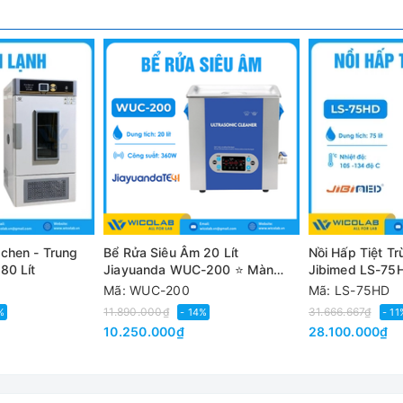
ch tốt các rãnh lõm, lồi, khe hở và vết bẩn trên bề mặt kính, đượ
áy đã bắt đầu hoạt động
iện lợi.
chen - Trung
Bể Rửa Siêu Âm 20 Lít
Nồi Hấp Tiệt Tr
lược, dụng cụ makeup,...
80 Lít
Jiayuanda WUC-200 ⭐ Màn
Jibimed LS-75
Hình LCD
Hoàn Toàn
Mã: WUC-200
Mã: LS-75HD
11.890.000₫
31.666.667₫
%
- 14%
- 11
10.250.000₫
28.100.000₫