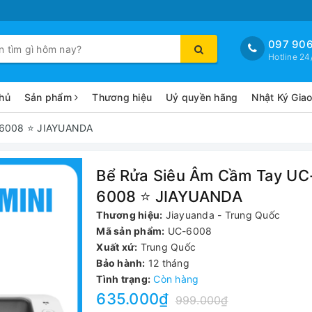
097 906
Hotline 24
hủ
Sản phẩm
Thương hiệu
Uỷ quyền hãng
Nhật Ký Gia
-6008 ⭐ JIAYUANDA
Bể Rửa Siêu Âm Cầm Tay UC
6008 ⭐ JIAYUANDA
Thương hiệu:
Jiayuanda - Trung Quốc
Mã sản phẩm:
UC-6008
Xuất xứ:
Trung Quốc
Bảo hành:
12 tháng
Tình trạng:
Còn hàng
635.000₫
999.000₫