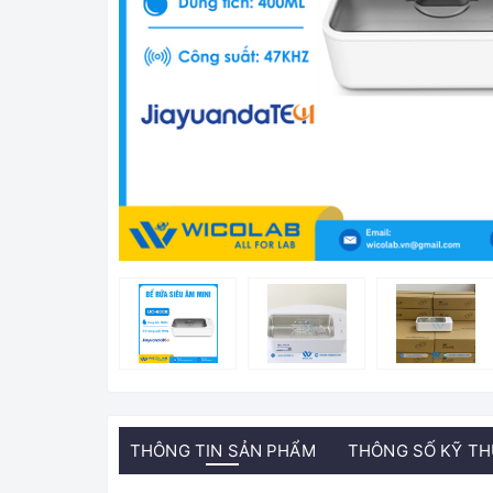
THÔNG TIN SẢN PHẨM
THÔNG SỐ KỸ T