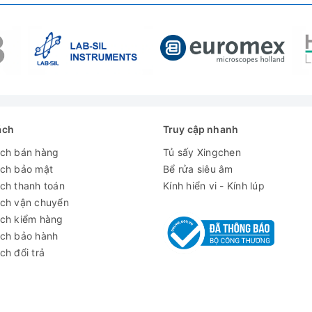
ụng bể rửa siêu âm UC-6008
ách
Truy cập nhanh
ách bán hàng
Tủ sấy Xingchen
ách bảo mật
Bể rửa siêu âm
ch thanh toán
Kính hiển vi - Kính lúp
ách vận chuyển
ách kiểm hàng
ách bảo hành
ch đổi trả