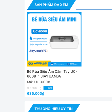
SẢN PHẨM ĐÃ XEM
Bể Rửa Siêu Âm Cầm Tay UC-
6008 ⭐ JIAYUANDA
Mã: UC-6008
999.000₫
- 36%
635.000₫
THƯƠNG HIỆU UY TÍN