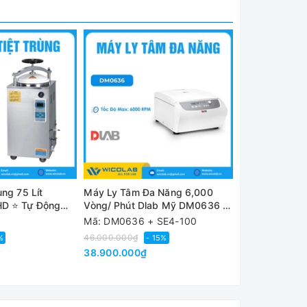
c đa số
ùng 75 Lít
Máy Ly Tâm Đa Năng 6,000
Tủ Ấm Vi Sinh 
HD ⭐ Tự Động
Vòng/ Phút Dlab Mỹ DM0636 |
303-1AB | Buồ
Không chổi than
Mã: DM0636 + SE4-100
Mã: 303-1AB
46.000.000₫
7.980.000₫
%
- 15%
- 1
38.900.000₫
6.950.000₫