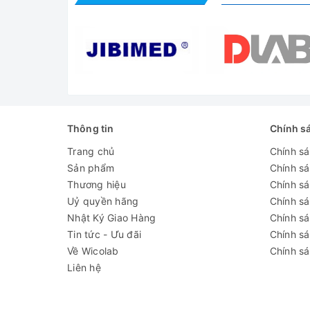
Ứng d
Thông tin
Chính s
Trang chủ
Chính s
Sản phẩm
Chính s
Thương hiệu
Chính sá
Uỷ quyền hãng
Chính s
Nhật Ký Giao Hàng
Chính s
Tin tức - Ưu đãi
Chính s
Về Wicolab
Chính sá
Liên hệ