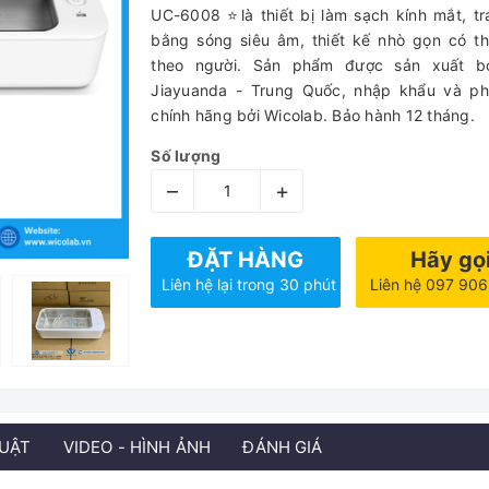
UC-6008 ⭐là thiết bị làm sạch kính mắt, t
bằng sóng siêu âm, thiết kế nhò gọn có t
theo người. Sản phẩm được sản xuất b
Jiayuanda - Trung Quốc, nhập khẩu và ph
chính hãng bởi Wicolab. Bảo hành 12 tháng.
Số lượng
–
+
ĐẶT HÀNG
Hãy gọ
Liên hệ lại trong 30 phút
Liên hệ 097 90
HUẬT
VIDEO - HÌNH ẢNH
ĐÁNH GIÁ