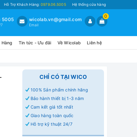
Hỗ Trợ Khách Hàng:
0979.06.5005
Hệ thống cửa hàng
0
 5005
wicolab.vn@gmail.com
/7
Email
o Hàng
Tin tức - Ưu đãi
Về Wicolab
Liên hệ
-
CHỈ CÓ TẠI WICO
100% Sản phẩm chính hãng
Bảo hành thiết bị 1-3 năm
Cam kết giá tốt nhất
Giao hàng toàn quốc
Hỗ trợ kỹ thuật 24/7