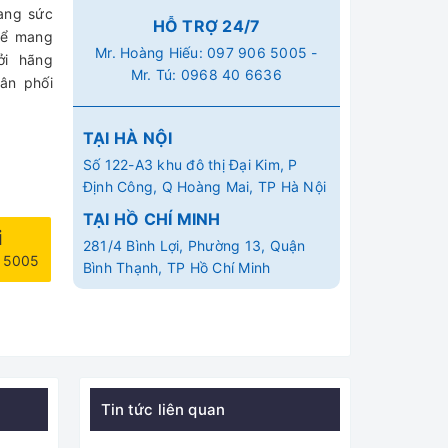
rang sức
HỖ TRỢ 24/7
hể mang
Mr. Hoàng Hiếu:
097 906 5005
-
ởi hãng
Mr. Tú:
0968 40 6636
ân phối
TẠI HÀ NỘI
Số 122-A3 khu đô thị Đại Kim, P
Định Công, Q Hoàng Mai, TP Hà Nội
TẠI HỒ CHÍ MINH
i
281/4 Bình Lợi, Phường 13, Quận
6 5005
Bình Thạnh, TP Hồ Chí Minh
Tin tức liên quan