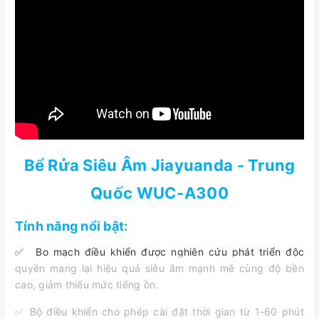
Bể Rửa Siêu Âm Jiayuanda - Trung
Quốc WUC-A300
Tính năng nổi bật:
✅ Bo mạch điều khiển được nghiên cứu phát triển độc
quyền mang lại hiệu quả siêu âm mạnh mẽ cùng độ bền
cao, giảm thiểu mức tiếng ồn.
✅ Bộ điều khiển cho phép cài đặt thời gian từ 1-60 phút