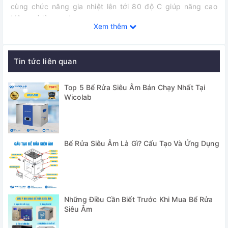
cùng chức năng gia nhiệt lên tới 80 độ C giúp năng cao
hiệu quả làm sạch.
Xem thêm
✅ Bể được trang bị Q Tranducer (đầu phát siêu âm) hiệu
suất cao tuổi thọ lâu dài.
Tin tức liên quan
Top 5 Bể Rửa Siêu Âm Bán Chạy Nhất Tại
Wicolab
Bể Rửa Siêu Âm Là Gì? Cấu Tạo Và Ứng Dụng
Thông số kỹ thuật
Những Điều Cần Biết Trước Khi Mua Bể Rửa
Siêu Âm
Model
WUC-A