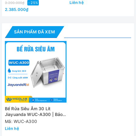
Liên hệ
3.200.000₫
- 25%
Nguồn điện
220V/ 
2.385.000₫
Đánh giá
SẢN PHẨM ĐÃ XEM
Bể Rửa Siêu Âm 30 Lít
Jiayuanda WUC-A300 | Bảo
Hành 12 Tháng
Mã: WUC-A300
Liên hệ