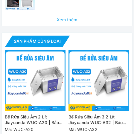
Nhiệt độ
Max 80
Dung tích
30 l
Xem thêm
Tần số siêu âm
40k
Dải thời gian cài
SẢN PHẨM CÙNG LOẠI
1-60 
đặt
Công suất siêu
600
âm
Công suất gia
600
nhiệt
Kích thước
trong bể
500*300
(L*W*H)
Bể Rửa Siêu Âm 2 Lít
Bể Rửa Siêu Âm 3.2 Lít
Kích thước
Jiayuanda WUC-A20 | Bảo
Jiayuanda WUC-A32 | Bảo
560*320
ngoài (L*W*H)
Hành 12 Tháng
Hành 12 Tháng
Mã: WUC-A20
Mã: WUC-A32