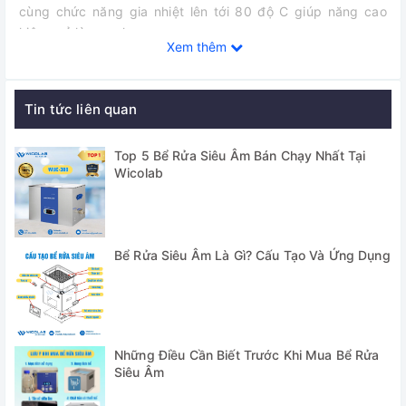
cùng chức năng gia nhiệt lên tới 80 độ C giúp năng cao
hiệu quả làm sạch.
Xem thêm
✅ Bể được trang bị Q Tranducer (đầu phát siêu âm) hiệu
suất cao tuổi thọ lâu dài.
Tin tức liên quan
Top 5 Bể Rửa Siêu Âm Bán Chạy Nhất Tại
Wicolab
Bể Rửa Siêu Âm Là Gì? Cấu Tạo Và Ứng Dụng
Thông số kỹ thuật
Những Điều Cần Biết Trước Khi Mua Bể Rửa
Siêu Âm
Model
WUC-A50