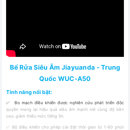
Bể Rửa Siêu Âm Jiayuanda - Trung
Quốc WUC-A50
Tính năng nổi bật:
✅ Bo mạch điều khiển được nghiên cứu phát triển độc
quyền mang lại hiệu quả siêu âm mạnh mẽ cùng độ bền
cao, giảm thiểu mức tiếng ồn.
✅ Bộ điều khiển cho phép cài đặt thời gian từ 1-60 phút