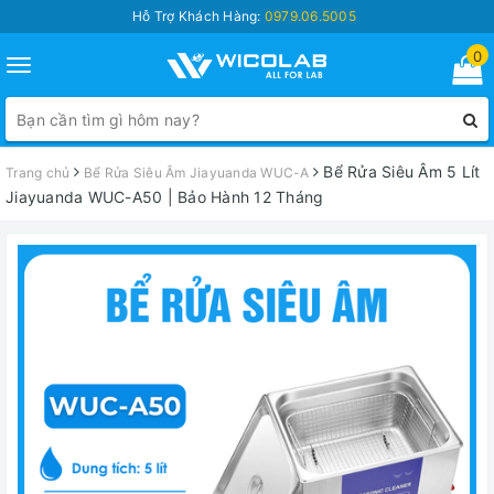
Hỗ Trợ Khách Hàng:
0979.06.5005
0
Toggle
navigation
Bể Rửa Siêu Âm 5 Lít
Trang chủ
Bể Rửa Siêu Âm Jiayuanda WUC-A
Jiayuanda WUC-A50 | Bảo Hành 12 Tháng