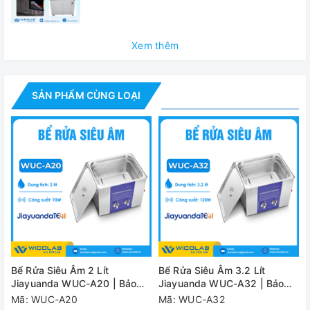
Nhiệt độ
Max 80 độ C
Dung tích
5 lít
Xem thêm
Tần số siêu âm
40kHz
Dải thời gian cài
SẢN PHẨM CÙNG LOẠI
1-60 phút
đặt
Công suất siêu
120W
âm
Công suất gia
200W
nhiệt
Kích thước
trong bể
240*135*150mm
(L*W*H)
Bể Rửa Siêu Âm 2 Lít
Bể Rửa Siêu Âm 3.2 Lít
Kích thước
Jiayuanda WUC-A20 | Bảo
Jiayuanda WUC-A32 | Bảo
268*170*290mm
ngoài (L*W*H)
Hành 12 Tháng
Hành 12 Tháng
Mã: WUC-A20
Mã: WUC-A32