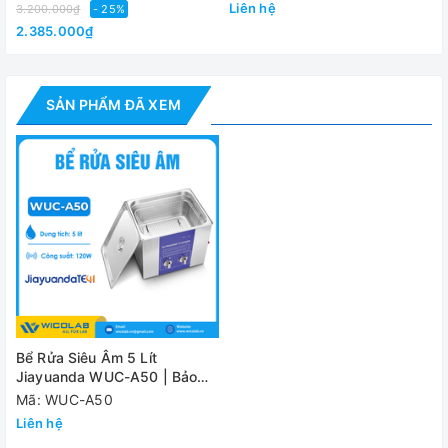
Liên hệ
3.200.000₫
- 25%
Nguồn điện
220V/ 50Hz
2.385.000₫
Đánh giá
SẢN PHẨM ĐÃ XEM
Bể Rửa Siêu Âm 5 Lít
Jiayuanda WUC-A50 | Bảo
Hành 12 Tháng
Mã: WUC-A50
Liên hệ