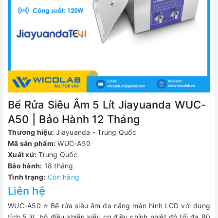
Bể Rửa Siêu Âm 5 Lít Jiayuanda WUC-
A50 | Bảo Hành 12 Tháng
Thương hiệu:
Jiayuanda - Trung Quốc
Mã sản phẩm:
WUC-A50
Xuất xứ:
Trung Quốc
Bảo hành:
18 tháng
Tình trạng:
Còn hàng
Liên hệ
WUC-A50 ⭐ Bể rửa siêu âm đa năng màn hình LCD với dung
tích 5 lít, bộ điều khiển kiểu cơ điều chỉnh nhiệt độ tối đa 80