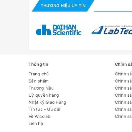
THƯƠNG HIỆU UY TÍN
Tần số
28/40kHz or 40/80kHz or 4
Dải nhiệt độ
0~80 độ
Thời gian cài
1~30 phút
đặt
Công suất siêu
240W
âm
Thông tin
Chính s
Kích thước
300*240*150 mm
Trang chủ
Chính s
trong (L*W*H）
Sản phẩm
Chính s
Công suất gia
Thương hiệu
Chính sá
300W
nhiệt
Uỷ quyền hãng
Chính s
Nhật Ký Giao Hàng
Chính s
Van xả
Có
Tin tức - Ưu đãi
Chính s
Nguồn điện
220V/50Hz
Về Wicolab
Chính sá
Liên hệ
Khối lượng
9.7 kg