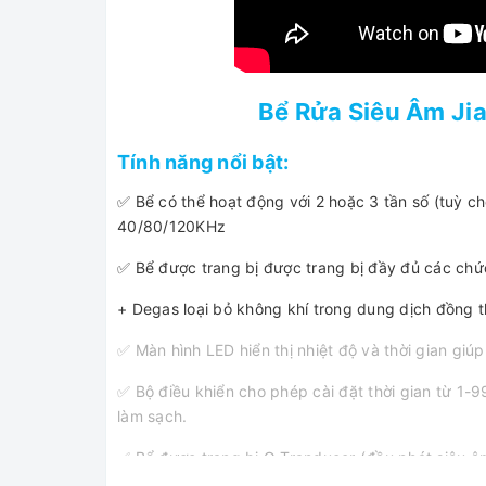
Bể Rửa Siêu Âm J
Tính năng nổi bật:
✅ Bể có thể hoạt động với 2 hoặc 3 tần số (tuỳ c
40/80/120KHz
✅ Bể được trang bị được trang bị đầy đủ các chứ
+ Degas loại bỏ không khí trong dung dịch đồng th
✅ Màn hình LED hiển thị nhiệt độ và thời gian gi
✅ Bộ điều khiển cho phép cài đặt thời gian từ 1-9
làm sạch.
✅ Bể được trang bị Q Tranducer (đầu phát siêu âm)