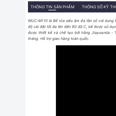
THÔNG TIN SẢN PHẨM
THÔNG SỐ KỸ T
WUC-M110 là Bể rửa siêu âm đa tần số với dung tíc
độ cài đặt tối đa lên đến 80 độ C, bể được sử dụn
được thiết kế và chế tạo bởi hãng Jiayuanda -
tháng. Hỗ trợ giao hàng toàn quốc.