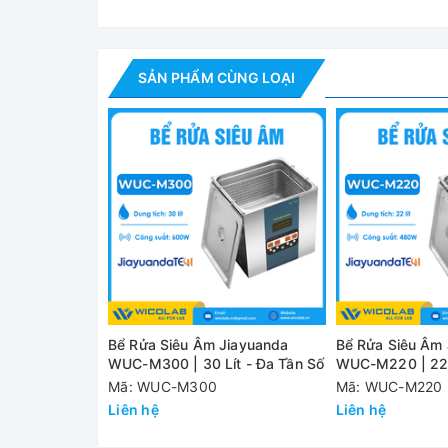
✅ Giỏ bằng thép không gỉ cao cấp, có tác dụng c
Ứng dụng:
SẢN PHẨM CÙNG LOẠI
Bể Rửa Siêu Âm Jiayuanda
Bể Rửa Siêu Âm
WUC-M300 | 30 Lít - Đa Tần Số
WUC-M220 | 22 L
Mã: WUC-M300
Mã: WUC-M220
Liên hệ
Liên hệ