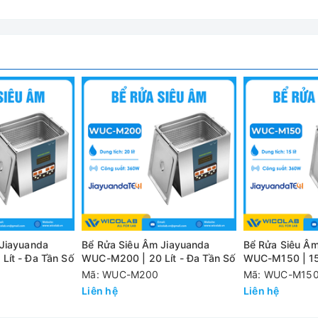
hống ăn mòn tốt hơn.
 Jiayuanda
Bể Rửa Siêu Âm Jiayuanda
Bể Rửa Siêu Âm
ít - Đa Tần Số
WUC-M200 | 20 Lít - Đa Tần Số
WUC-M150 | 15 
Mã: WUC-M200
Mã: WUC-M15
Liên hệ
Liên hệ