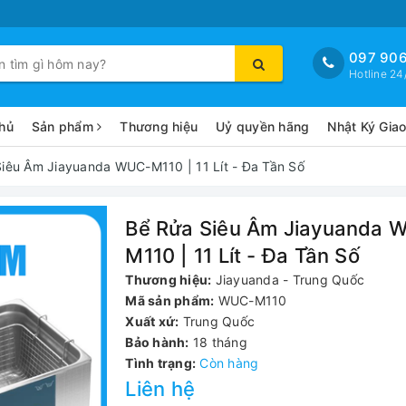
097 906
Hotline 24
hủ
Sản phẩm
Thương hiệu
Uỷ quyền hãng
Nhật Ký Gia
iêu Âm Jiayuanda WUC-M110 | 11 Lít - Đa Tần Số
Bể Rửa Siêu Âm Jiayuanda 
M110 | 11 Lít - Đa Tần Số
Thương hiệu:
Jiayuanda - Trung Quốc
Mã sản phẩm:
WUC-M110
Xuất xứ:
Trung Quốc
Bảo hành:
18 tháng
Tình trạng:
Còn hàng
Liên hệ