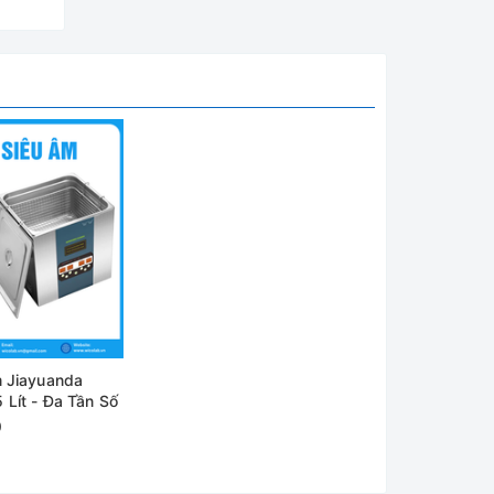
 Jiayuanda
Lít - Đa Tần Số
0