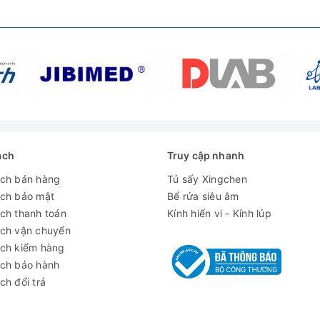
0/80/120KHz (lựa chọn)
ách
Truy cập nhanh
ách bán hàng
Tủ sấy Xingchen
ách bảo mật
Bể rửa siêu âm
ch thanh toán
Kính hiển vi - Kính lúp
ách vận chuyển
ách kiểm hàng
ách bảo hành
ch đổi trả