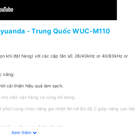
iayuanda - Trung Quốc WUC-M110
họn khi đặt hàng) với các cặp tần số: 28/40kHz or 40/80kHz or
c năng:
ời cải thiện hiệu quả làm sạch.
úp cho việc vận hàng vô cùng dễ dàng.
9 phút cùng chức năng gia nhiệt lên tới 80 độ C giúp năng cao hi
 hiệu suất cao tuổi thọ lâu dài.
Xem thêm