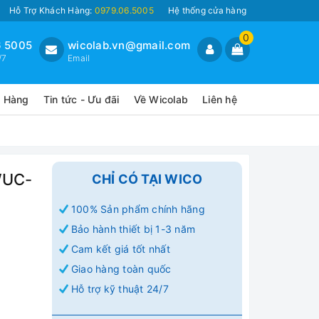
Hỗ Trợ Khách Hàng:
0979.06.5005
Hệ thống cửa hàng
0
 5005
wicolab.vn@gmail.com
/7
Email
o Hàng
Tin tức - Ưu đãi
Về Wicolab
Liên hệ
WUC-
CHỈ CÓ TẠI WICO
100% Sản phẩm chính hãng
Bảo hành thiết bị 1-3 năm
Cam kết giá tốt nhất
Giao hàng toàn quốc
Hỗ trợ kỹ thuật 24/7