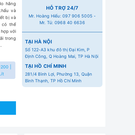
do hãng
HỖ TRỢ 24/7
khẩu và
Mr. Hoàng Hiếu:
097 906 5005
-
ết bị và
Mr. Tú:
0968 40 6636
 có thể
 hợp với
ãi trong
TẠI HÀ NỘI
.
Số 122-A3 khu đô thị Đại Kim, P
Định Công, Q Hoàng Mai, TP Hà Nội
TẠI HỒ CHÍ MINH
200 |
ít
281/4 Bình Lợi, Phường 13, Quận
Bình Thạnh, TP Hồ Chí Minh