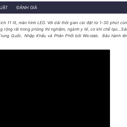
HUẬT
ĐÁNH GIÁ
h 11 lít, màn hình LED. Với dải thời gian cài đặt từ 1-30 phút cùn
g rộng rãi trong phòng thí nghiệm, ngành y tế, cơ khí chế tạo...S
 Trung Quốc. Nhập Khẩu và Phân Phối bởi Wicolab. Bảo hành lên