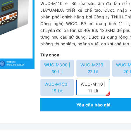
WUC-M110 ⭐ Bể rửa siêu âm đa tần số 
JIAYUANDA thiết kế chế tạo. Được nhập 
phân phối chính hãng bởi Công ty TNHH Thi
Công nghệ WICO. Bể có dung tích 11 lít,
chuyển đổi ba tần số 40/ 80/ 120KHz để phù
từng nhu cầu sử dụng. Được sử dụng rộng r
phòng thí nghiệm, ngành y tế, cơ khí chế tạo..
Tùy chọn:
WUC-M300 |
WUC-M220 |
WUC-M
30 Lít
22 Lít
20 L
WUC-M150 |
WUC-M110 |
15 Lít
11 Lít
Yêu cầu báo giá