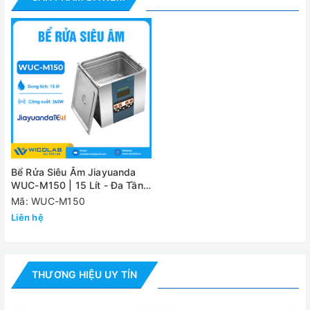
đặt
Công suất siêu
360W
âm
Kích thước
330*300*150 mm
trong (L*W*H）
Công suất gia
400W
nhiệt
Van xả
Có
Bể Rửa Siêu Âm Jiayuanda
Nguồn điện
220V/50Hz
WUC-M150 | 15 Lít - Đa Tần
Số
Mã: WUC-M150
Khối lượng
12.5 kg
Liên hệ
Kích thước vận
472*437*420 mm
chuyển
THƯƠNG HIỆU UY TÍN
Đánh giá