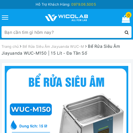
Hỗ Trợ Khách Hàng:
0979.06.5005
0
Toggle
navigation
Bể Rửa Siêu Âm
Trang chủ
Bể Rửa Siêu Âm Jiayuanda WUC-M
Jiayuanda WUC-M150 | 15 Lít - Đa Tần Số