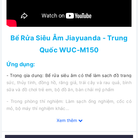
Bể Rửa Siêu Âm Jiayuanda - Trung
Quốc WUC-M150
Ứng dụng:
- Trong gia dụng: Bể rửa siêu âm có thể làm sạch đồ trang
sức, thủy tinh, đồng hồ, răng giả, trái cây và rau quả, bình
sữa và đồ chơi trẻ em, bộ đồ ăn, bàn chải mỹ phẩm
- Trong phòng thí nghiệm: Làm sạch ống nghiệm, cốc có
mỏ, bộ máy thí nghiệm khác…
- Trong y tế: Làm sạch dụng cụ mổ, dụng cụ nha khoa, kim
Xem thêm
nha khoa, máy khoan nha khoa, răng giả, các loại nẹp, niền
răng…