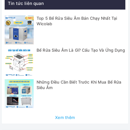
Tin tức liên quan
- Trong công nghiệp: Bể rửa cho phép làm sạch các bộ
phận động cơ, kim phun, xi lanh khí, khuôn bảng PCB, phần
Top 5 Bể Rửa Siêu Âm Bán Chạy Nhất Tại
cứng, ốc vít và đai ốc, …
Wicolab
Tính năng nổi bật:
Bể Rửa Siêu Âm Là Gì? Cấu Tạo Và Ứng Dụng
Những Điều Cần Biết Trước Khi Mua Bể Rửa
Siêu Âm
✅ Bể được thiết kế hoàn toàn bằng thép không gỉ cao cấp,
Xem thêm
có tác dụng chống ăn mòn tốt hơn. Bồn rửa bằng Inox SUS
304, được cán định hình nguyên tấm, không có mối hàn