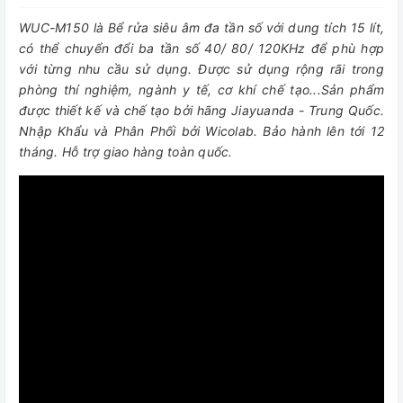
WUC-M150 là Bể rửa siêu âm đa tần số với dung tích 15 lít,
có thể chuyển đổi ba tần số 40/ 80/ 120KHz để phù hợp
với từng nhu cầu sử dụng. Được sử dụng rộng rãi trong
phòng thí nghiệm, ngành y tế, cơ khí chế tạo...Sản phẩm
được thiết kế và chế tạo bởi hãng Jiayuanda - Trung Quốc.
Nhập Khẩu và Phân Phối bởi Wicolab. Bảo hành lên tới 12
tháng. Hỗ trợ giao hàng toàn quốc.