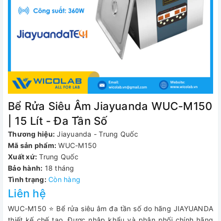
Bể Rửa Siêu Âm Jiayuanda WUC-M150
| 15 Lít - Đa Tần Số
Thương hiệu:
Jiayuanda - Trung Quốc
Mã sản phẩm:
WUC-M150
Xuất xứ:
Trung Quốc
Bảo hành:
18 tháng
Tình trạng:
Còn hàng
Liên hệ
WUC-M150 ⭐ Bể rửa siêu âm đa tần số do hãng JIAYUANDA
thiết kế chế tạo. Được nhập khẩu và phân phối chính hãng