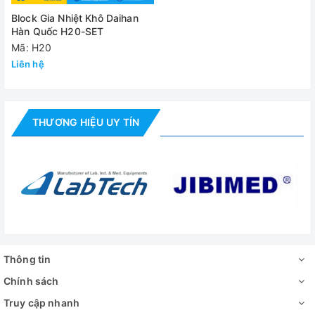
Thời gian cài đặt và cảnh báo
99 giờ 59 phút, t
Block Gia Nhiệt Khô Daihan
Màn hình
LCD k
Hàn Quốc H20-SET
Mã: H20
Thân máy
PP
Liên hệ
Vật liệu
Block
N
Khối lượng (GW)
THƯƠNG HIỆU UY TÍN
Công suất
Nguồn điện
Đánh giá
Thông tin
Chính sách
Truy cập nhanh