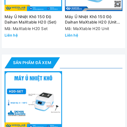
Model
Máy Ủ Nhiệt Khô 150 Độ
Máy Ủ Nhiệt Khô 150 Độ
Bộ điều khiển
Bộ điều khiển đ
Daihan MaXtable H20 (Set)
Daihan MaXtable H20 (Unit
only)
Mã: MaXtable H20 Set
Mã: MaXtable H20 Unit
Công suất gia nhiệt
Liên hệ
Liên hệ
Kích thước
Máy
1
(WxDxH)
Block
SẢN PHẨM ĐÃ XEM
Dải nhiệt độ
Nhiệt độ 
±
Độ chính xác nhiệt độ
±0
±0
Tốc độ gia nhiệt / cảm biến
Khoảng 5 độ
Tính năng an toàn
Bảo vệ quá nhiệt