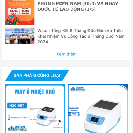
𝗣𝗛𝗢́𝗡𝗚 𝗠𝗜𝗘̂̀𝗡 𝗡𝗔𝗠 (𝟯𝟬/𝟰) 𝗩𝗔̀ 𝗡𝗚𝗔̀𝗬
𝗤𝗨𝗢̂́𝗖 𝗧𝗘̂́ 𝗟𝗔𝗢 Đ𝗢̣̂𝗡𝗚 (𝟭/𝟱)
✅ Vật liệu thân máy: PPS, cách nhiệt tốt
✅ Lý tưởng cho các phản ứng enzyme, làm bất hoại huyết
thanh, các ứng dụng khác trong phòng thí nghiệm
Wico : Tổng Kết 6 Tháng Đầu Năm và Triển
Khai Nhiệm Vụ Công Tác 6 Tháng Cuối Năm
✅ Chức năng tự động bù nhiệt kiểm soát sự khác biệt giữa
2024
nhiệt độ thực và nhiệt độ chỉ báo (± 10.0℃)
Xem thêm
✅ Hẹn giờ lên đến 99 giờ 59 phút (chế độ trễ và chạy liên
tục), báo lỗi hệ thống và kết thúc thời gian cài đặt
✅ Chức năng lưu trữ: nhiệt độ và thời gian.
SẢN PHẨM CÙNG LOẠI
✅ Cung cấp các loại Block khác nhau (tùy chọn)
✅ Chế độ khóa sử dụng an toàn (núm xoay + nhấn Jog-
Shuttle được vô hiệu hóa)
✅ Màn hình LCD lớn thuận lợi cho việc sử dụng
Thông số kỹ thuật