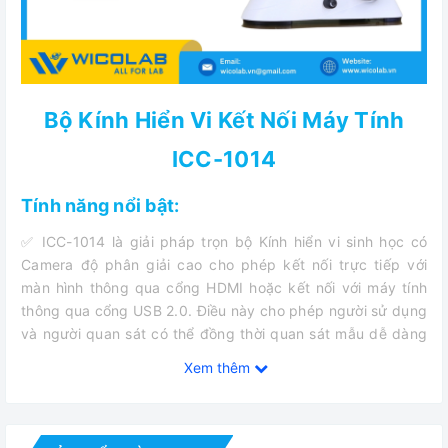
Bộ Kính Hiển Vi Kết Nối Máy Tính
ICC-1014
Tính năng nổi bật:
✅ ICC-1014 là giải pháp trọn bộ Kính hiển vi sinh học có
Camera độ phân giải cao cho phép kết nối trực tiếp với
màn hình thông qua cổng HDMI hoặc kết nối với máy tính
thông qua cổng USB 2.0. Điều này cho phép người sử dụng
và người quan sát có thể đồng thời quan sát mẫu dễ dàng
thông qua màn hình. Qua đó đưa ra được những đánh giá
Xem thêm
chính xác và kịp thời nhất.
✅ Ngoài ra khi kết nối với PC thông qua phần mềm S-EYE
chuyên dụng, có thể dễ dàng chụp ảnh, quay video, đo