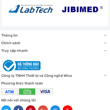
Quay Video
1920x1080 (30 khung hình/giây);
Có cổng kết nối
HDMI kết nối trực tiếp với màn hình ti vi, 
Cổng kết nối
USB 2.0 kết nối máy tính thông qua phần
Thông tin
Đánh giá
Chính sách
Truy cập nhanh
Công ty TNHH Thiết bị và Công nghệ Wico
Phương thức thanh toán
Kết nối với chúng tôi