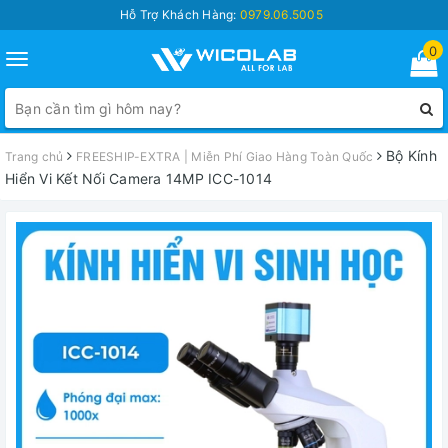
Hỗ Trợ Khách Hàng:
0979.06.5005
0
Toggle
navigation
Bộ Kính
Trang chủ
FREESHIP-EXTRA | Miễn Phí Giao Hàng Toàn Quốc
Hiển Vi Kết Nối Camera 14MP ICC-1014