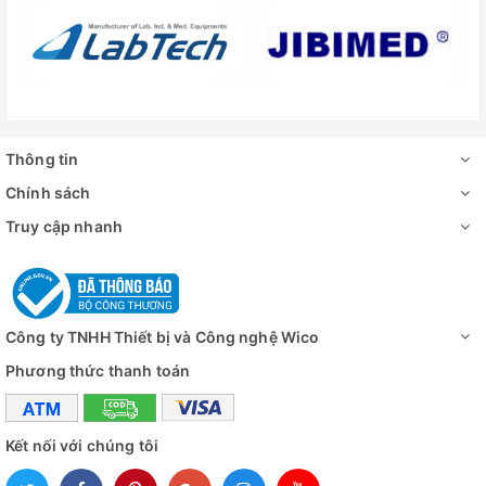
1.335μm ×
ảnh
Tốc độ khung
60f
hình
Ống kính
C / 
Thông tin
Định dạng video
MP
Chính sách
Giao diện HDMI
Đầu ra HDMI tiêu 
Truy cập nhanh
Giao diện USB
Giao diện usb2.0 ti
Giao diện thẻ TF
Tối đa
Công ty TNHH Thiết bị và Công nghệ Wico
Phương thức thanh toán
Ống kính c-mount
Độ phóng đại
0,12 - 2X (khoảng 8 - 
Kết nối với chúng tôi
Trường thị giác
2,4mm-