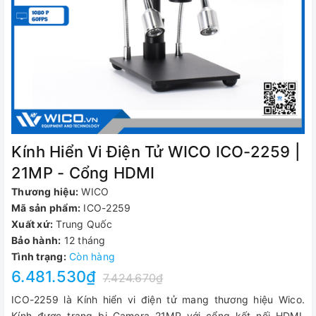
Kính Hiển Vi Điện Tử WICO ICO-2259 |
21MP - Cổng HDMI
Thương hiệu:
WICO
Mã sản phẩm:
ICO-2259
Xuất xứ:
Trung Quốc
Bảo hành:
12 tháng
Tình trạng:
Còn hàng
6.481.530₫
7.424.670₫
ICO-2259 là Kính hiển vi điện tử mang thương hiệu Wico.
Kính được trang bị Camera 21MP với cổng kết nối HDMI.