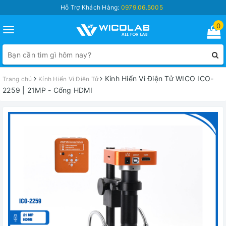
Hỗ Trợ Khách Hàng:
0979.06.5005
0
Toggle
navigation
Kính Hiển Vi Điện Tử WICO ICO-
Trang chủ
Kính Hiển Vi Điện Tử
2259 | 21MP - Cổng HDMI