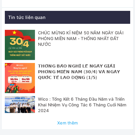
TF trong camera
Thông số camera
Tin tức liên quan
Cảm biến hình ảnh: Cảm biến CMOS Panasonic 21
CHÚC MỪNG KỈ NIỆM 50 NĂM NGÀY GIẢI
megapixel 1 / 2,33 inch
PHÓNG MIỀN NAM - THỐNG NHẤT ĐẤT
NƯỚC
Kích thước điểm ảnh: 1.335μm × 1.335μm
Tốc độ khung hình: 60fps
𝗧𝗛𝗢̂𝗡𝗚 𝗕𝗔́𝗢 𝗡𝗚𝗛𝗜̉ 𝗟𝗘̂̃ 𝗡𝗚𝗔̀𝗬 𝗚𝗜𝗔̉𝗜
Ống kính: C / CS
𝗣𝗛𝗢́𝗡𝗚 𝗠𝗜𝗘̂̀𝗡 𝗡𝗔𝗠 (𝟯𝟬/𝟰) 𝗩𝗔̀ 𝗡𝗚𝗔̀𝗬
𝗤𝗨𝗢̂́𝗖 𝗧𝗘̂́ 𝗟𝗔𝗢 Đ𝗢̣̂𝗡𝗚 (𝟭/𝟱)
Định dạng video: MP4
Zoom kỹ thuật số: Hỗ trợ
Wico : Tổng Kết 6 Tháng Đầu Năm và Triển
Kiểm soát độ sáng: Tự động / thủ công
Khai Nhiệm Vụ Công Tác 6 Tháng Cuối Năm
2024
Màu sắc: R / G / B có thể điều chỉnh
Xem thêm
Giao diện thẻ TF: Tối đa 64G