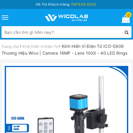
Hỗ Trợ Khách Hàng:
0979.06.5005
0
Toggle
navigation
Kính Hiển Vi Điện Tử ICO-5806
Trang chủ
Kính Hiển Vi Điện Tử
Thương Hiệu Wico | Camera 16MP - Lens 100X - 40 LED Rings