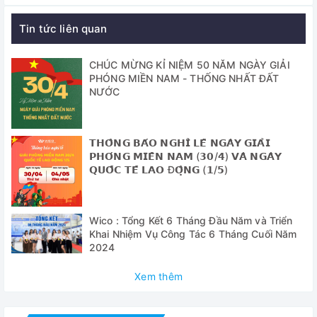
Định dạng video: MOV (cho thẻ TF)
Đầu ghi video: 1920 * 1080 @ 60FPS (dành cho Thẻ TF)
Tin tức liên quan
Độ phân giải video USB: 1920 * 1080 @ 30FPS
CHÚC MỪNG KỈ NIỆM 50 NĂM NGÀY GIẢI
PHÓNG MIỀN NAM - THỐNG NHẤT ĐẤT
Cân bằng trắng: Tự động
NƯỚC
Ánh sáng: Tự động
Morror: Trái / phải, Lên / Xuống
𝗧𝗛𝗢̂𝗡𝗚 𝗕𝗔́𝗢 𝗡𝗚𝗛𝗜̉ 𝗟𝗘̂̃ 𝗡𝗚𝗔̀𝗬 𝗚𝗜𝗔̉𝗜
𝗣𝗛𝗢́𝗡𝗚 𝗠𝗜𝗘̂̀𝗡 𝗡𝗔𝗠 (𝟯𝟬/𝟰) 𝗩𝗔̀ 𝗡𝗚𝗔̀𝗬
Freeze: Hỗ trợ
𝗤𝗨𝗢̂́𝗖 𝗧𝗘̂́ 𝗟𝗔𝗢 Đ𝗢̣̂𝗡𝗚 (𝟭/𝟱)
Cảm biến hình ảnh: Cảm biến Panasonic 16 megapixel 1 /
2,3 inch
Wico : Tổng Kết 6 Tháng Đầu Năm và Triển
Kích thước điểm ảnh: 1,43 * 1,43um
Khai Nhiệm Vụ Công Tác 6 Tháng Cuối Năm
2024
Tốc độ khung hình: 60fps
Xem thêm
Độ phân giải hình ảnh: 4608x3456 (đối với Thẻ TF),
1920x1080 (đối với Thẻ TF), 1920x1080 (đối với USB)