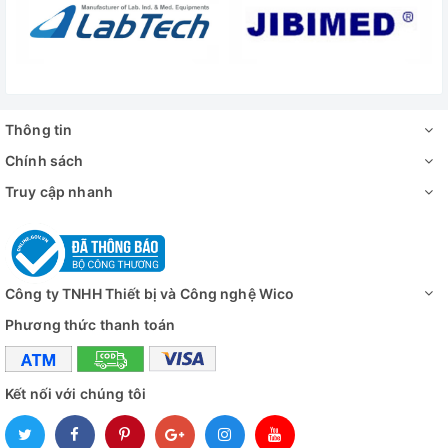
Phù hợp với đường kính của ống kính: 16mm-46mm
Cung cấp bao gồm:
- 01 camera 16MP
Thông tin
Chính sách
- 01 cung cấp điện
Truy cập nhanh
- 01 dòng USB
- 01 Phần mềm DISC
- 01 Ống kính C-mount
Công ty TNHH Thiết bị và Công nghệ Wico
- 01 Chân đế camera
Phương thức thanh toán
- 01 LED Ring Light với bộ đổi nguồn
Thông số kỹ thuật
Kết nối với chúng tôi
Định dạng hình ảnh
JP