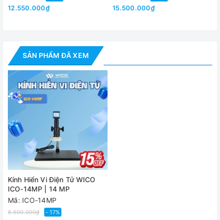
việc
12.550.000₫
15.500.000₫
Đèn
LED
Cung cấp trọn bộ bao gồm:
SẢN PHẨM ĐÃ XEM
01 camera full HD
01 bộ nguồn
01 điều khiển
01 kính hiển vi
01 đèn LED ring
01 dây cắm USB
Kính Hiển Vi Điện Tử WICO
ICO-14MP | 14 MP
Video - Hình ảnh
Mã: ICO-14MP
6.500.000₫
- 17%