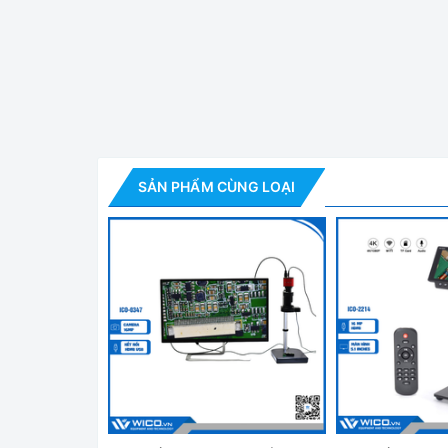
Kính Hiể
Chi tiết
PC hỗ trợ cho nhiều hệ thống, hỗ trợ cho hệ thốn
SẢN PHẨM CÙNG LOẠI
Đi kèm với một ống kính zoom ngàm C 130X cho m
Máy ảnh kính hiển vi công nghiệp 51MP này phù 
Thông qua vỏ kim loại chất lượng cao, chắc chắn, 
Độ phân giải cao và đầu ra kép, giúp thuận tiện h
Tính năng nổi bật
Độ phân giải hình ảnh:
51MP
Định dạng video: MP4 (cho thẻ nhớ)