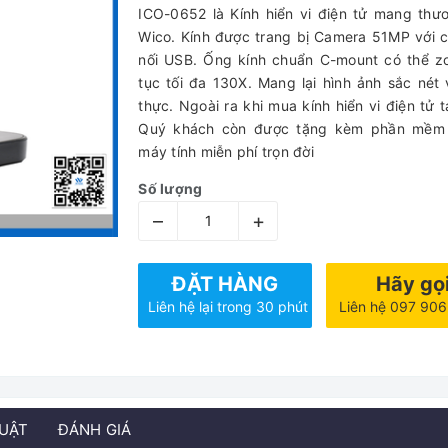
ICO-0652 là Kính hiển vi điện tử mang thư
Wico. Kính được trang bị Camera 51MP với 
nối USB. Ống kính chuẩn C-mount có thể z
tục tối đa 130X. Mang lại hình ảnh sắc nét
thực. Ngoài ra khi mua kính hiển vi điện tử 
Quý khách còn được tặng kèm phần mềm 
máy tính miễn phí trọn đời
Số lượng
–
+
ĐẶT HÀNG
Hãy gọ
Liên hệ lại trong 30 phút
Liên hệ 097 90
HUẬT
ĐÁNH GIÁ