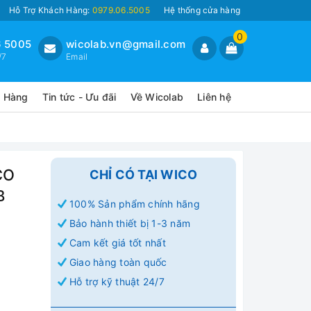
Hỗ Trợ Khách Hàng:
0979.06.5005
Hệ thống cửa hàng
0
 5005
wicolab.vn@gmail.com
/7
Email
o Hàng
Tin tức - Ưu đãi
Về Wicolab
Liên hệ
CO
CHỈ CÓ TẠI WICO
B
100% Sản phẩm chính hãng
Bảo hành thiết bị 1-3 năm
Cam kết giá tốt nhất
Giao hàng toàn quốc
Hỗ trợ kỹ thuật 24/7