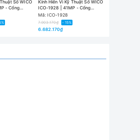
ỹ Thuật Số WICO
Kính Hiển Vi Kỹ Thuật Số WICO
Kính Hiển Vi 
MP - Cổng
ICO-1928 | 41MP - Cổng
ICO-1632 | 1
HDMI/USB
HDMI/USB
Mã: ICO-1928
Mã: ICO-1632
7.903.170₫
6.372.630₫
25%
- 15%
- 
6.682.170₫
4.784.670₫