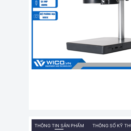
THÔNG TIN SẢN PHẨM
THÔNG SỐ KỸ T