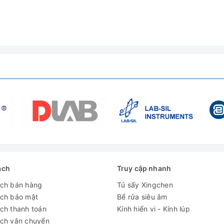
diện đa phương tiện độ nét cao tiêu chuẩn (Loại A)
B)
ách
Truy cập nhanh
ách bán hàng
Tủ sấy Xingchen
 kính C-mount zoom 130x
ách bảo mật
Bể rửa siêu âm
ch thanh toán
Kính hiển vi - Kính lúp
ách vận chuyển