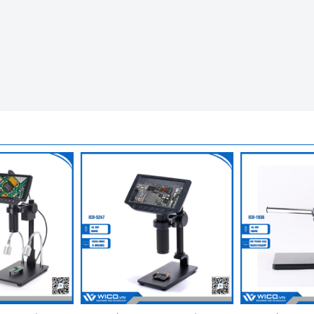
n Vi Kỹ Thuật Số WICO ICO-0652
g Windows XP/ 7/ 8/ 10.
áy ảnh kính hiển vi công nghiệp.
hợp cho ngành sửa chữa.
bền và có tuổi thọ cao.
ơn khi sử dụng.