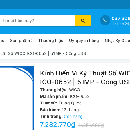
097 906
Hotline 24
hủ
Sản phẩm
Thương hiệu
Uỷ quyền hãng
Nhật Ký Gia
Thuật Số WICO ICO-0652 | 51MP - Cổng USB
Kính Hiển Vi Kỹ Thuật Số WI
ICO-0652 | 51MP - Cổng US
Thương hiệu:
WICO
Mã sản phẩm:
ICO-0652
Xuất xứ:
Trung Quốc
Bảo hành:
12 tháng
Tình trạng:
Còn hàng
7.282.770₫
11.251.680₫