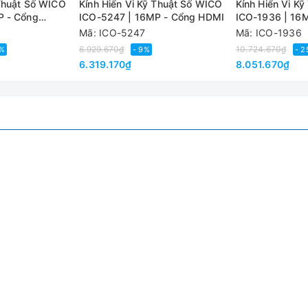
 Thuật Số WICO
Kính Hiển Vi Kỹ Thuật Số WICO
Kính Hiển Vi K
P - Cổng
ICO-5247 | 16MP - Cổng HDMI
ICO-1936 | 16
HDMI/USB
Mã: ICO-5247
Mã: ICO-1936
 nét cao: 1920x1080 ở 60FPS （Đối với HDMI）
6.929.670₫
10.724.670₫
2%
- 9%
- 
6.319.170₫
8.051.670₫
280x720 ở 30FPS; 640x480 ở 30FPS; 320x240 ở 30FPS
Giá trị
ường dọc, vị trí bất kỳ
 inch