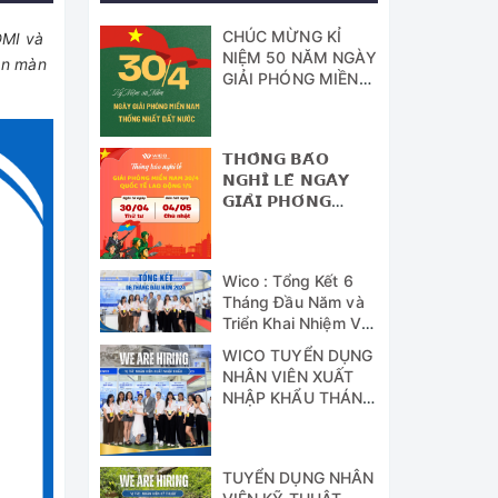
CHÚC MỪNG KỈ
DMI và
NIỆM 50 NĂM NGÀY
ên màn
GIẢI PHÓNG MIỀN
NAM - THỐNG
NHẤT ĐẤT NƯỚC
𝗧𝗛𝗢̂𝗡𝗚 𝗕𝗔́𝗢
𝗡𝗚𝗛𝗜̉ 𝗟𝗘̂̃ 𝗡𝗚𝗔̀𝗬
𝗚𝗜𝗔̉𝗜 𝗣𝗛𝗢́𝗡𝗚
𝗠𝗜𝗘̂̀𝗡 𝗡𝗔𝗠 (𝟯𝟬/𝟰)
𝗩𝗔̀ 𝗡𝗚𝗔̀𝗬 𝗤𝗨𝗢̂́𝗖
𝗧𝗘̂́ 𝗟𝗔𝗢 Đ𝗢̣̂𝗡𝗚
Wico : Tổng Kết 6
(𝟭/𝟱)
Tháng Đầu Năm và
Triển Khai Nhiệm Vụ
Công Tác 6 Tháng
WICO TUYỂN DỤNG
Cuối Năm 2024
NHÂN VIÊN XUẤT
NHẬP KHẨU THÁNG
07/2024
TUYỂN DỤNG NHÂN