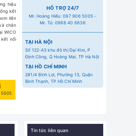
ơng hiệu
HỖ TRỢ 24/7
cổng kết
Mr. Hoàng Hiếu:
097 906 5005
-
oom liên
Mr. Tú:
0968 40 6636
 và chân
tại WICO
kết nối
TẠI HÀ NỘI
Số 122-A3 khu đô thị Đại Kim, P
Định Công, Q Hoàng Mai, TP Hà Nội
TẠI HỒ CHÍ MINH
281/4 Bình Lợi, Phường 13, Quận
Bình Thạnh, TP Hồ Chí Minh
i
6 5005
Tin tức liên quan