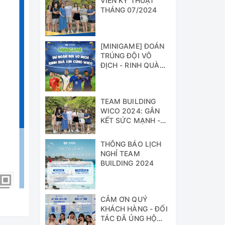
VIÊN KỸ THUẬT
THÁNG 07/2024
[MINIGAME] ĐOÁN
TRÚNG ĐỘI VÔ
ĐỊCH - RINH QUÀ
XỊN CÙNG WICO!!!
TEAM BUILDING
WICO 2024: GẮN
KẾT SỨC MẠNH -
VỮNG BƯỚC
THÀNH CÔNG
THÔNG BÁO LỊCH
NGHỈ TEAM
BUILDING 2024
CẢM ƠN QUÝ
KHÁCH HÀNG - ĐỐI
TÁC ĐÃ ỦNG HỘ