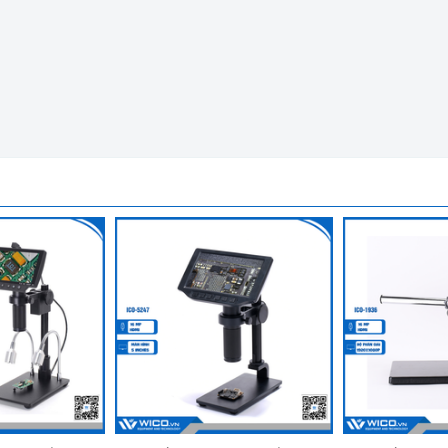
n Vi Kỹ Thuật Số Wico ICO-2951
 inch