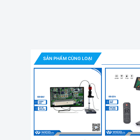
Kính Hiể
Thông số camera
Ngõ ra: HDMI 1080P
SẢN PHẨM CÙNG LOẠI
Máy ghi video: thẻ SD
Cảm biến: 1920x1080 FULL HD Panasonic 1 / 2,86
Kích thước pixel: 2,75x2,75um
Tốc độ cao: có thể lên đến 60FPS
Cung cấp: cổng ra HDMI và USB.
Tốc độ khung hình: 29fps (Đầu ra USB)
Kích thước pixel: 2,75 * 2,75um