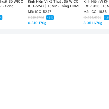
 Thuật Số WICO
Kính Hiển Vi Kỹ Thuật Số WICO
Kính Hiển Vi K
P - Cổng
ICO-5247 | 16MP - Cổng HDMI
ICO-1936 | 16
HDMI/USB
Mã: ICO-5247
Mã: ICO-1936
6.929.670₫
10.724.670₫
2%
- 9%
- 
6.319.170₫
8.051.670₫
10 lần
huột