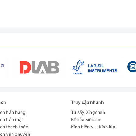
 @ 1920x1080 pixel, đầu ra HDMI 60FPS @ 1080 x 720, 30FPS @
ách
Truy cập nhanh
g 10 - 180 lần trên màn hình)
ách bán hàng
Tủ sấy Xingchen
ách bảo mật
Bể rửa siêu âm
ch thanh toán
Kính hiển vi - Kính lúp
ách vận chuyển