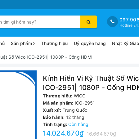
097 906
Hotline 24
hủ
Sản phẩm
Thương hiệu
Uỷ quyền hãng
Nhật Ký Gia
Thuật Số Wico ICO-2951| 1080P - Cổng HDMI
Kính Hiển Vi Kỹ Thuật Số Wi
ICO-2951| 1080P - Cổng HD
Thương hiệu:
WICO
Mã sản phẩm:
ICO-2951
Xuất xứ:
Trung Quốc
Bảo hành:
12 tháng
Tình trạng:
Còn hàng
14.024.670₫
16.664.670₫