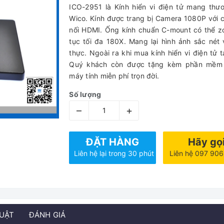
ICO-2951 là Kính hiển vi điện tử mang thư
Wico. Kính được trang bị Camera 1080P với 
nối HDMI. Ống kính chuẩn C-mount có thể z
tục tối đa 180X. Mang lại hình ảnh sắc nét
thực. Ngoài ra khi mua kính hiển vi điện tử 
Quý khách còn được tặng kèm phần mềm 
máy tính miễn phí trọn đời.
Số lượng
–
+
ĐẶT HÀNG
Hãy gọ
Liên hệ lại trong 30 phút
Liên hệ 097 90
HUẬT
ĐÁNH GIÁ