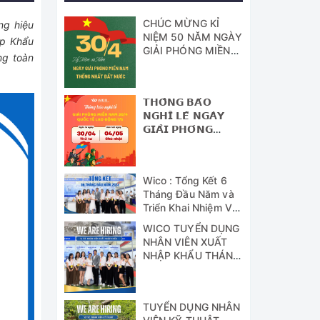
CHÚC MỪNG KỈ
ng hiệu
NIỆM 50 NĂM NGÀY
ập Khẩu
GIẢI PHÓNG MIỀN
ng toàn
NAM - THỐNG
NHẤT ĐẤT NƯỚC
𝗧𝗛𝗢̂𝗡𝗚 𝗕𝗔́𝗢
𝗡𝗚𝗛𝗜̉ 𝗟𝗘̂̃ 𝗡𝗚𝗔̀𝗬
𝗚𝗜𝗔̉𝗜 𝗣𝗛𝗢́𝗡𝗚
𝗠𝗜𝗘̂̀𝗡 𝗡𝗔𝗠 (𝟯𝟬/𝟰)
𝗩𝗔̀ 𝗡𝗚𝗔̀𝗬 𝗤𝗨𝗢̂́𝗖
𝗧𝗘̂́ 𝗟𝗔𝗢 Đ𝗢̣̂𝗡𝗚
Wico : Tổng Kết 6
(𝟭/𝟱)
Tháng Đầu Năm và
Triển Khai Nhiệm Vụ
Công Tác 6 Tháng
WICO TUYỂN DỤNG
Cuối Năm 2024
NHÂN VIÊN XUẤT
NHẬP KHẨU THÁNG
07/2024
TUYỂN DỤNG NHÂN