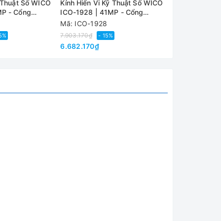
ỹ Thuật Số WICO
Kính Hiển Vi Kỹ Thuật Số WICO
Kính Hiển Vi 
MP - Cổng
ICO-1928 | 41MP - Cổng
ICO-1632 | 1
HDMI/USB
HDMI/USB
Mã: ICO-1928
Mã: ICO-1632
7.903.170₫
6.372.630₫
25%
- 15%
- 
6.682.170₫
4.784.670₫