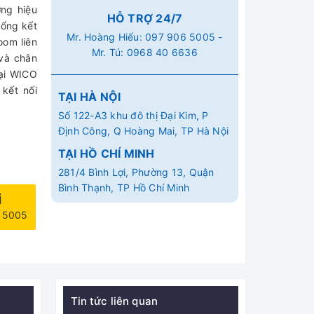
ơng hiệu
HỖ TRỢ 24/7
cổng kết
Mr. Hoàng Hiếu:
097 906 5005
-
oom liên
Mr. Tú:
0968 40 6636
 và chân
tại WICO
kết nối
TẠI HÀ NỘI
Số 122-A3 khu đô thị Đại Kim, P
Định Công, Q Hoàng Mai, TP Hà Nội
TẠI HỒ CHÍ MINH
281/4 Bình Lợi, Phường 13, Quận
Bình Thạnh, TP Hồ Chí Minh
i
6 5005
Tin tức liên quan