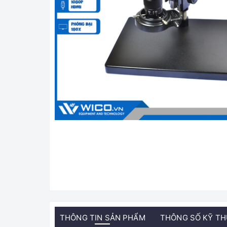
THÔNG TIN SẢN PHẨM
THÔNG SỐ KỸ T