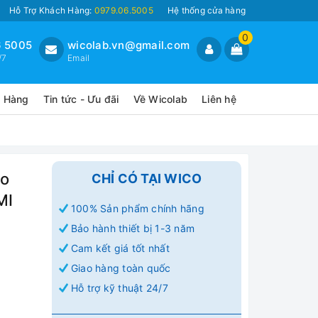
Hỗ Trợ Khách Hàng:
0979.06.5005
Hệ thống cửa hàng
0
 5005
wicolab.vn@gmail.com
/7
Email
o Hàng
Tin tức - Ưu đãi
Về Wicolab
Liên hệ
co
CHỈ CÓ TẠI WICO
MI
100% Sản phẩm chính hãng
Bảo hành thiết bị 1-3 năm
Cam kết giá tốt nhất
Giao hàng toàn quốc
Hỗ trợ kỹ thuật 24/7