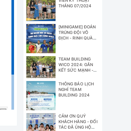
VIÊN KỸ THUẬT
THÁNG 07/2024
[MINIGAME] ĐOÁN
TRÚNG ĐỘI VÔ
ĐỊCH - RINH QUÀ
XỊN CÙNG WICO!!!
TEAM BUILDING
WICO 2024: GẮN
KẾT SỨC MẠNH -
VỮNG BƯỚC
THÀNH CÔNG
THÔNG BÁO LỊCH
NGHỈ TEAM
BUILDING 2024
CẢM ƠN QUÝ
KHÁCH HÀNG - ĐỐI
TÁC ĐÃ ỦNG HỘ