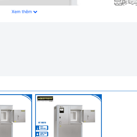
Xem thêm
 C Nabertherm HT 128/16/P570
ỏ gọn, HT 128/16 là thiết kế hoàn hảo cho các quy trình yêu cầu 
hòng thí nghiệm, phòng nghiên cứu cũng như các quy trình yêu
 còn mang tới rất nhiều tuỳ chọn để khách hàng có thể xây d
8 lít. Nhiệt độ làm việc tối đa được đề xuất 1550 độ C
i nhiệt mang tới một bề mặt vỏ lò mát hơn đáng kể so với các s