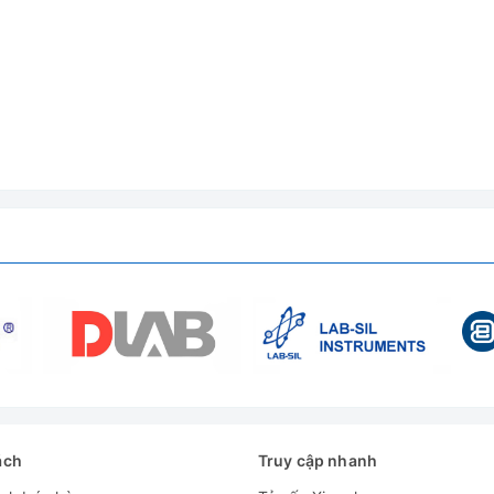
g qua Wifi. Giúp người dùng dễ dàng giám sát nhiệt độ, tiến trì
ng thời. Ngoài ra app còn gửi thông báo khi kết thúc chu trình 
ách
Truy cập nhanh