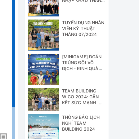
NHẬP KHẨU THÁNG
07/2024
TUYỂN DỤNG NHÂN
VIÊN KỸ THUẬT
THÁNG 07/2024
[MINIGAME] ĐOÁN
TRÚNG ĐỘI VÔ
ĐỊCH - RINH QUÀ
XỊN CÙNG WICO!!!
TEAM BUILDING
WICO 2024: GẮN
KẾT SỨC MẠNH -
VỮNG BƯỚC
THÀNH CÔNG
THÔNG BÁO LỊCH
NGHỈ TEAM
BUILDING 2024