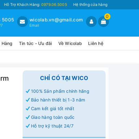
Hỗ Trợ Khách Hàng:
0979.06.5005
Hệ thống cửa hàng
0
 5005
wicolab.vn@gmail.com
/7
Email
o Hàng
Tin tức - Ưu đãi
Về Wicolab
Liên hệ
erm
CHỈ CÓ TẠI WICO
100% Sản phẩm chính hãng
Bảo hành thiết bị 1-3 năm
Cam kết giá tốt nhất
Giao hàng toàn quốc
Hỗ trợ kỹ thuật 24/7