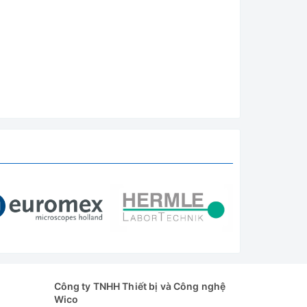
nh nung
nung để
Công ty TNHH Thiết bị và Công nghệ
Wico