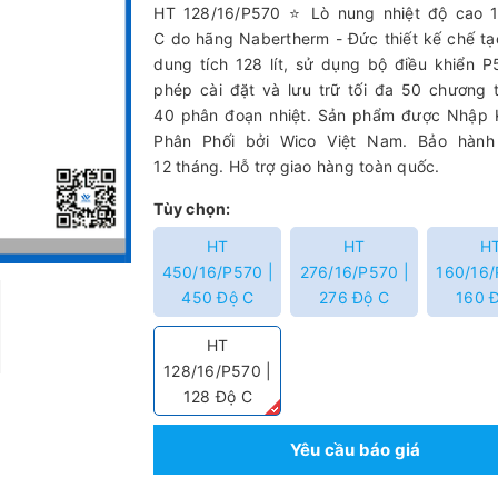
HT 128/16/P570 ⭐ Lò nung nhiệt độ cao 
C do hãng Nabertherm - Đức thiết kế chế tạ
dung tích 128 lít, sử dụng bộ điều khiển 
phép cài đặt và lưu trữ tối đa 50 chương t
40 phân đoạn nhiệt. Sản phẩm được Nhập 
Phân Phối bởi Wico Việt Nam. Bảo hành 
12 tháng. Hỗ trợ giao hàng toàn quốc.
Tùy chọn:
HT
HT
H
450/16/P570 |
276/16/P570 |
160/16/
450 Độ C
276 Độ C
160 
HT
128/16/P570 |
128 Độ C
Yêu cầu báo giá