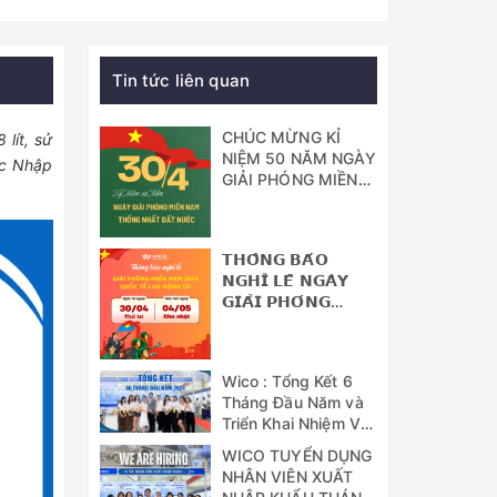
Tin tức liên quan
CHÚC MỪNG KỈ
lít, sử
NIỆM 50 NĂM NGÀY
ợc Nhập
GIẢI PHÓNG MIỀN
NAM - THỐNG
NHẤT ĐẤT NƯỚC
𝗧𝗛𝗢̂𝗡𝗚 𝗕𝗔́𝗢
𝗡𝗚𝗛𝗜̉ 𝗟𝗘̂̃ 𝗡𝗚𝗔̀𝗬
𝗚𝗜𝗔̉𝗜 𝗣𝗛𝗢́𝗡𝗚
𝗠𝗜𝗘̂̀𝗡 𝗡𝗔𝗠 (𝟯𝟬/𝟰)
𝗩𝗔̀ 𝗡𝗚𝗔̀𝗬 𝗤𝗨𝗢̂́𝗖
𝗧𝗘̂́ 𝗟𝗔𝗢 Đ𝗢̣̂𝗡𝗚
Wico : Tổng Kết 6
(𝟭/𝟱)
Tháng Đầu Năm và
Triển Khai Nhiệm Vụ
Công Tác 6 Tháng
WICO TUYỂN DỤNG
Cuối Năm 2024
NHÂN VIÊN XUẤT