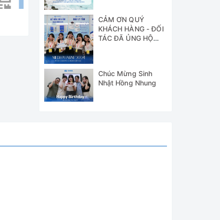
CẢM ƠN QUÝ
KHÁCH HÀNG - ĐỐI
TÁC ĐÃ ỦNG HỘ
WICO TẠI TRIỂN
LÃM MEDI-PHARM
2024
Chúc Mừng Sinh
Nhật Hồng Nhung
độ đồng
 cầu độ
ựng một
ản phẩm