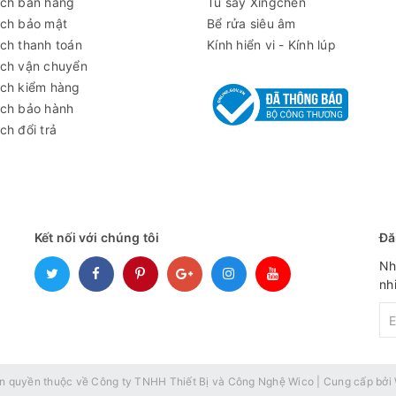
ách bán hàng
Tủ sấy Xingchen
ách bảo mật
Bể rửa siêu âm
ch thanh toán
Kính hiển vi - Kính lúp
ách vận chuyển
ách kiểm hàng
ách bảo hành
ch đổi trả
a Lò nung nhiệt độ cao Nabertherm HT 128/16/P570
Kết nối với chúng tôi
Đă
Nh
nh
n quyền thuộc về
Công ty TNHH Thiết Bị và Công Nghệ Wico
|
Cung cấp bởi