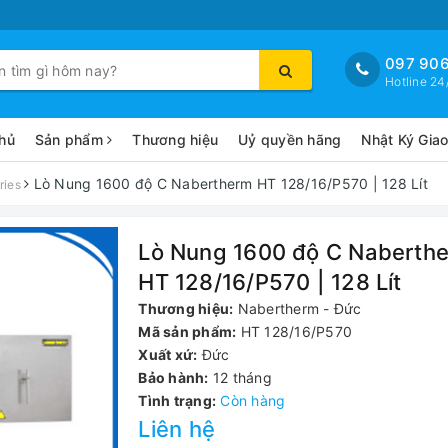
097 906
Hotline 24
hủ
Sản phẩm
Thương hiệu
Uỷ quyền hãng
Nhật Ký Gia
Lò Nung 1600 độ C Nabertherm HT 128/16/P570 | 128 Lít
ries
Lò Nung 1600 độ C Naberth
HT 128/16/P570 | 128 Lít
Thương hiệu:
Nabertherm - Đức
Mã sản phẩm:
HT 128/16/P570
Xuất xứ:
Đức
Bảo hành:
12 tháng
Tình trạng:
Còn hàng
Liên hệ