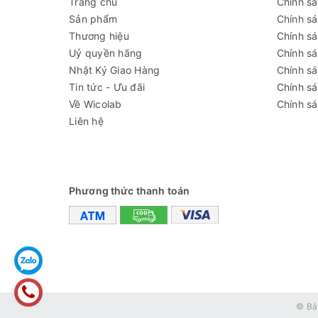
Trang chủ
Chính s
ngoài lò WxDxH
Sản phẩm
Chính s
Trọng lượng
820 kg
Thương hiệu
Chính sá
Uỷ quyền hãng
Chính s
Công suất tiêu
26.5 kW
Nhật Ký Giao Hàng
Chính s
thụ
Tin tức - Ưu đãi
Chính s
Nguồn điện
3 pha, 380V/50Hz
Về Wicolab
Chính sá
Liên hệ
Video - Hình ảnh
thực tế một số chi tiết củ
Phương thức thanh toán
© Bả