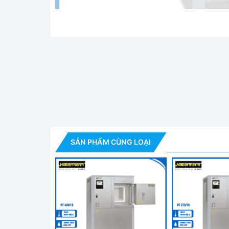
Lò Nung 1600 độ
Tính năng nổi bật
Với kết cấu vững chắc và thiết kế độc lập nh
SẢN PHẨM CÙNG LOẠI
đều và chính xác nhiệt độ cao như trong các p
chính xác cao trong công nghiệp.
Ngoài cung cấp cấu hình cơ bản Nabertherm
cấu hình phù hợp nhất với quy trình kỹ thuật.
Nhiêt độ tối đa lên tới 1600 độ C buồng lò 12
Thiết kế vỏ lò 2 lớp cùng hệ thống quạt giả