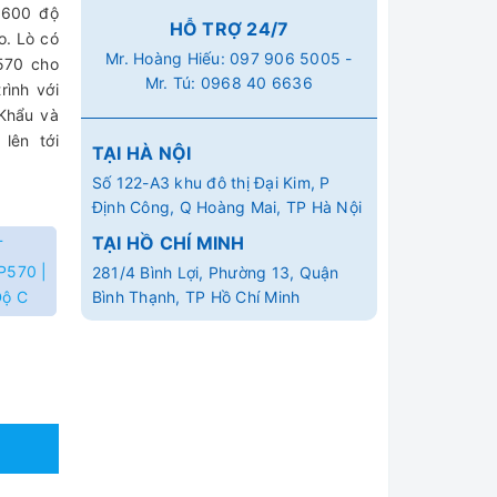
1600 độ
HỖ TRỢ 24/7
o. Lò có
Mr. Hoàng Hiếu:
097 906 5005
-
P570 cho
Mr. Tú:
0968 40 6636
rình với
Khẩu và
lên tới
TẠI HÀ NỘI
Số 122-A3 khu đô thị Đại Kim, P
Định Công, Q Hoàng Mai, TP Hà Nội
TẠI HỒ CHÍ MINH
T
P570 |
281/4 Bình Lợi, Phường 13, Quận
Độ C
Bình Thạnh, TP Hồ Chí Minh