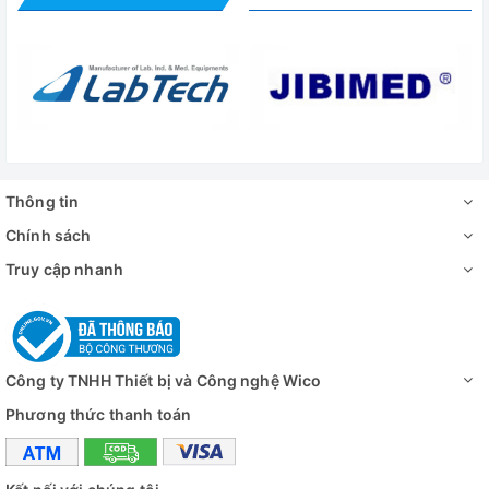
1250x1040x2240 mm
ngoài lò WxDxH
Trọng lượng
880 kg
Công suất tiêu
21.5 kW
thụ
Nguồn điện
3 pha, 380V/50Hz
Thông tin
Video - Hình ảnh
Chính sách
thực tế một số chi tiết của Lò nung nhiệt độ cao
Truy cập nhanh
Nabertherm HT 160/16/P570
Công ty TNHH Thiết bị và Công nghệ Wico
Phương thức thanh toán