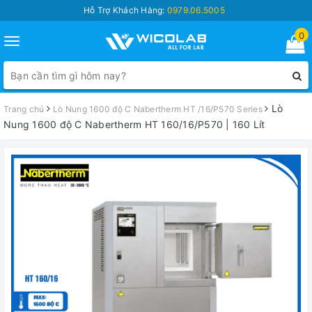
Hỗ Trợ Khách Hàng:
0979.06.5005
0
Toggle
navigation
Lò
Trang chủ
Lò Nung 1600 độ C Nabertherm HT /16/P570 Series
Nung 1600 độ C Nabertherm HT 160/16/P570 | 160 Lít