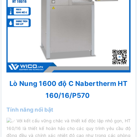
Lò Nung 1600 độ C Nabertherm HT
160/16/P570
Tính năng nổi bật
Với kết cấu vững chắc và thiết kế độc lập nhỏ gọn, HT
160/16 là thiết kế hoàn hảo cho các quy trình yêu cầu độ
đồng đều và chính xác nhiệt độ cao như trong các phòng