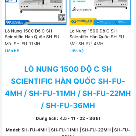
Lò Nung 1500 Độ C SH
Lò Nung 1500 Độ C SH
Scientific Hàn Quốc SH-FU-
Scientific Hàn Quốc SH-FU-
11MH | 11 Lít
4MH | 4.5 Lít
Mã: SH-FU-11MH
Mã: SH-FU-4MH
Liên hệ
Liên hệ
LÒ NUNG 1500 ĐỘ C SH
SCIENTIFIC HÀN QUỐC SH-FU-
4MH / SH-FU-11MH / SH-FU-22MH
/ SH-FU-36MH
Dung tích: 4.5 - 11 - 22 - 36 lít
Model: SH-FU-4MH | SH-FU-11MH | SH-FU-22MH | SH-FU-