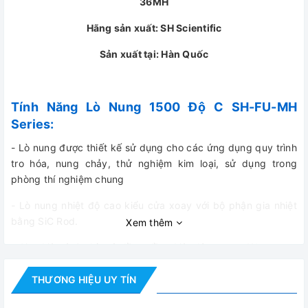
36MH
Hãng sản xuất: SH Scientific
Sản xuất tại: Hàn Quốc
Tính Năng Lò Nung 1500 Độ C SH-FU-MH
Series:
- Lò nung được thiết kế sử dụng cho các ứng dụng quy trình
tro hóa, nung chảy, thử nghiệm kim loại, sử dụng trong
phòng thí nghiệm chung
- Lò nung nhiệt độ cao kiểu cửa xoay với bộ phận gia nhiệt
bằng SiC Rod.
Xem thêm
- Gia nhiệt từ 2 phía và đồng đều nhiệt độ cao ± 4%
- Nhiệt độ chạy lý tưởng được khuyến nghị là dưới 1350 độ
THƯƠNG HIỆU UY TÍN
C (24h chạy liên tục)