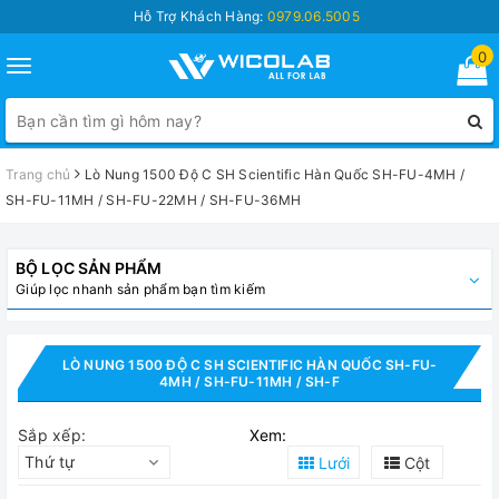
Hỗ Trợ Khách Hàng:
0979.06.5005
0
Toggle
navigation
Trang chủ
Lò Nung 1500 Độ C SH Scientific Hàn Quốc SH-FU-4MH /
SH-FU-11MH / SH-FU-22MH / SH-FU-36MH
BỘ LỌC SẢN PHẨM
Giúp lọc nhanh sản phẩm bạn tìm kiếm
LÒ NUNG 1500 ĐỘ C SH SCIENTIFIC HÀN QUỐC SH-FU-
4MH / SH-FU-11MH / SH-F
Sắp xếp:
Xem:
Thứ tự
Lưới
Cột