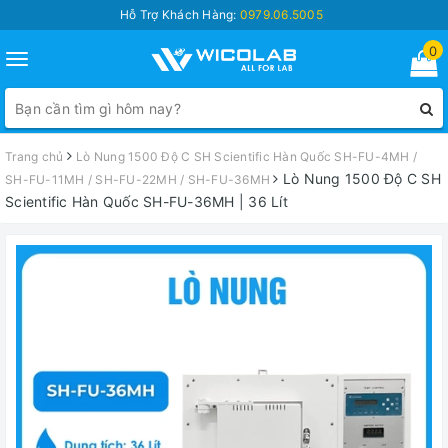
Hỗ Trợ Khách Hàng:
0979.06.5005
0
Toggle
navigation
Trang chủ
Lò Nung 1500 Độ C SH Scientific Hàn Quốc SH-FU-4MH /
Lò Nung 1500 Độ C SH
SH-FU-11MH / SH-FU-22MH / SH-FU-36MH
Scientific Hàn Quốc SH-FU-36MH | 36 Lít