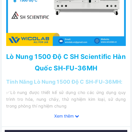
Lò Nung 1500 Độ C SH Scientific Hàn
Quốc SH-FU-36MH
Tính Năng Lò Nung 1500 Độ C SH-FU-36MH:
✅Lò nung được thiết kế sử dụng cho các ứng dụng quy
trình tro hóa, nung chảy, thử nghiệm kim loại, sử dụng
trong phòng thí nghiệm chung
Xem thêm
✅Lò nung nhiệt độ cao kiểu cửa xoay với bộ phận gia nhiệt
bằng SiC Rod.