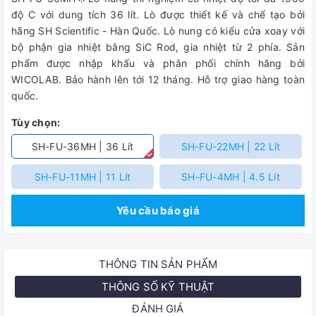
độ C với dung tích 36 lít. Lò được thiết kế và chế tạo bởi
hãng SH Scientific - Hàn Quốc. Lò nung có kiểu cửa xoay với
bộ phận gia nhiệt bằng SiC Rod, gia nhiệt từ 2 phía. Sản
phẩm được nhập khẩu và phân phối chính hãng bởi
WICOLAB. Bảo hành lên tới 12 tháng. Hỗ trợ giao hàng toàn
quốc.
Tùy chọn:
SH-FU-36MH | 36 Lít
SH-FU-22MH | 22 Lít
SH-FU-11MH | 11 Lít
SH-FU-4MH | 4.5 Lít
Yêu cầu báo giá
THÔNG TIN SẢN PHẨM
THÔNG SỐ KỸ THUẬT
ĐÁNH GIÁ