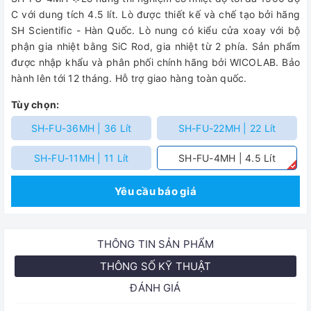
C với dung tích 4.5 lít. Lò được thiết kế và chế tạo bởi hãng
SH Scientific - Hàn Quốc. Lò nung có kiểu cửa xoay với bộ
phận gia nhiệt bằng SiC Rod, gia nhiệt từ 2 phía. Sản phẩm
được nhập khẩu và phân phối chính hãng bởi WICOLAB. Bảo
hành lên tới 12 tháng. Hỗ trợ giao hàng toàn quốc.
Tùy chọn:
SH-FU-36MH | 36 Lít
SH-FU-22MH | 22 Lít
SH-FU-11MH | 11 Lít
SH-FU-4MH | 4.5 Lít
Yêu cầu báo giá
THÔNG TIN SẢN PHẨM
THÔNG SỐ KỸ THUẬT
ĐÁNH GIÁ