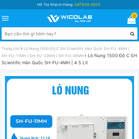
Hỗ Trợ Khách Hàng:
0979.06.5005
0
Toggle
navigation
Trang chủ
Lò Nung 1500 Độ C SH Scientific Hàn Quốc SH-FU-4MH /
Lò Nung 1500 Độ C SH
SH-FU-11MH / SH-FU-22MH / SH-FU-36MH
Scientific Hàn Quốc SH-FU-4MH | 4.5 Lít