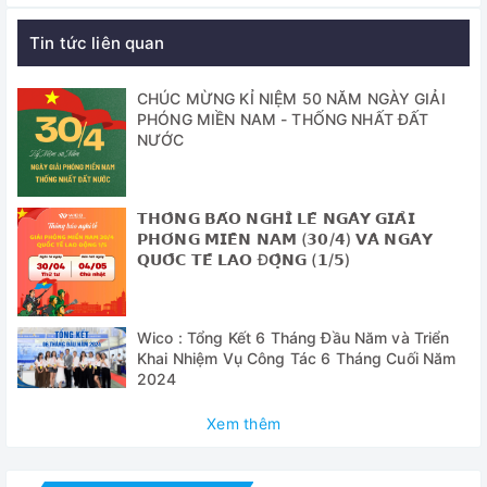
- Dụng cụ phân tán hiệu quả cao được làm bằng thép
Tin tức liên quan
không gỉ và PTFE.
Thông số kỹ thuật
CHÚC MỪNG KỈ NIỆM 50 NĂM NGÀY GIẢI
PHÓNG MIỀN NAM - THỐNG NHẤT ĐẤT
NƯỚC
Model
HG-15D-
Dải tốc độ
2.000 ~27.000 vòng / phút (không tải), b
𝗧𝗛𝗢̂𝗡𝗚 𝗕𝗔́𝗢 𝗡𝗚𝗛𝗜̉ 𝗟𝗘̂̃ 𝗡𝗚𝗔̀𝗬 𝗚𝗜𝗔̉𝗜
Dung tích đồng
𝗣𝗛𝗢́𝗡𝗚 𝗠𝗜𝗘̂̀𝗡 𝗡𝗔𝗠 (𝟯𝟬/𝟰) 𝗩𝗔̀ 𝗡𝗚𝗔̀𝗬
1 ~ 2.500ml
hóa
𝗤𝗨𝗢̂́𝗖 𝗧𝗘̂́ 𝗟𝗔𝗢 Đ𝗢̣̂𝗡𝗚 (𝟭/𝟱)
Công suất động
Đầu vào: 300W, Đầu ra: 160 W
cơ
Wico : Tổng Kết 6 Tháng Đầu Năm và Triển
Khai Nhiệm Vụ Công Tác 6 Tháng Cuối Năm
Dải thời gian
10 giây ~ 15 phút
2024
Màn hình
LCD kỹ thuật số với chức năng đèn nền
Xem thêm
Bộ điều khiển
Điều khiển analog
Tính năng an