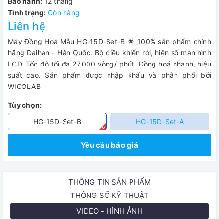
Bảo hành:
12 tháng
Tình trạng:
Còn hàng
Liên hệ
Máy Đồng Hoá Mẫu HG-15D-Set-B 🌟 100% sản phẩm chính
hãng Daihan - Hàn Quốc. Bộ điều khiển rời, hiện số màn hình
LCD. Tốc độ tối đa 27.000 vòng/ phút. Đồng hoá nhanh, hiệu
suất cao. Sản phẩm được nhập khẩu và phân phối bởi
WICOLAB
Tùy chọn:
HG-15D-Set-B
HG-15D-Set-A
Yêu cầu báo giá
THÔNG TIN SẢN PHẨM
THÔNG SỐ KỸ THUẬT
VIDEO - HÌNH ẢNH