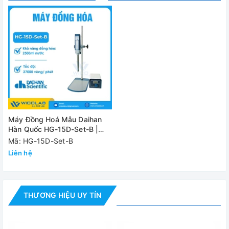
2.5/6kg
(NW/GW)
Công suất
160W
Nguồn điện
1 Pha, 220V AC, 50Hz
Video - Hình ảnh
Máy Đồng Hoá Mẫu Daihan
Hàn Quốc HG-15D-Set-B |
Màn Hình LCD
Mã: HG-15D-Set-B
Liên hệ
THƯƠNG HIỆU UY TÍN