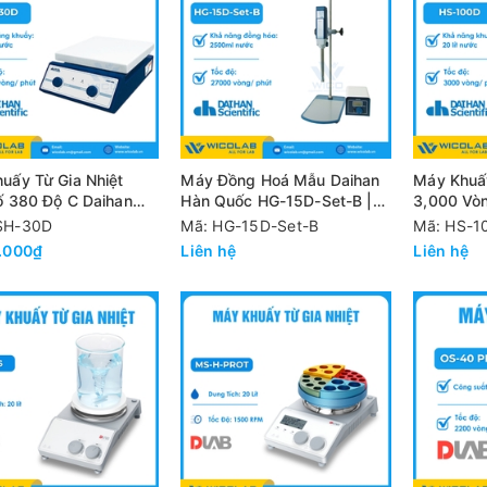
uấy Từ Gia Nhiệt
Máy Đồng Hoá Mẫu Daihan
Máy Khuấ
ố 380 Độ C Daihan
Hàn Quốc HG-15D-Set-B |
3,000 Vòn
uốc MSH-30D
Màn Hình LCD
HS-100D
SH-30D
Mã: HG-15D-Set-B
Mã: HS-1
.000₫
Liên hệ
Liên hệ