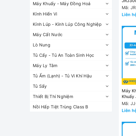
JRJ300
Máy Khuấy - Máy Đồng Hoá
Quốc |
Mã: J
Kính Hiển Vi
Liên h
Kính Lúp - Kính Lúp Công Nghiệp
Máy Cất Nước
Lò Nung
Tủ Cấy - Tủ An Toàn Sinh Học
Máy Ly Tâm
Tủ Ấm (Lạnh) - Tủ Vi Khí Hậu
Tủ Sấy
Máy Kh
Khuấy 
Thiết Bị Thí Nghiệm
JJ-4L
Mã: J
Nồi Hấp Tiệt Trùng Class B
Liên h