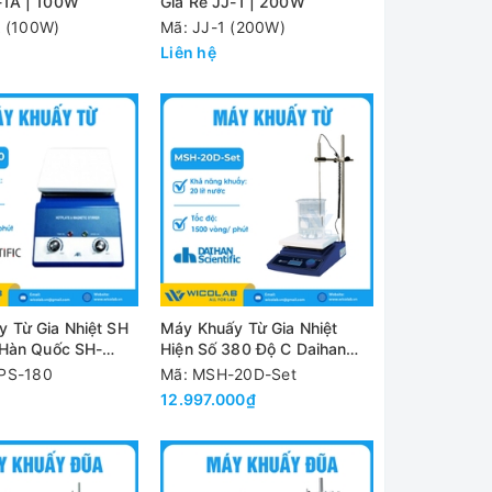
-1A | 100W
Giá Rẻ JJ-1 | 200W
A (100W)
Mã: JJ-1 (200W)
Liên hệ
 Từ Gia Nhiệt SH
Máy Khuấy Từ Gia Nhiệt
c Hàn Quốc SH-
Hiện Số 380 Độ C Daihan
Hàn Quốc MSH-20D-Set
PS-180
Mã: MSH-20D-Set
12.997.000₫