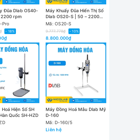
y Đũa Dlab OS40-
Máy Khuấy Đũa Hiển Thị Số
– 2200 rpm
Dlab OS20-S | 50 – 2200
vòng/phút
-Pro
Mã: OS20-S
₫
9.777.778₫
- 18%
- 10%
00₫
8.800.000₫
 Hoá Hiện Số SH
Máy Đồng Hoá Mẫu Dlab Mỹ
c Hàn Quốc SH-HZD
D-160
ZD
Mã: D-160/5
Liên hệ