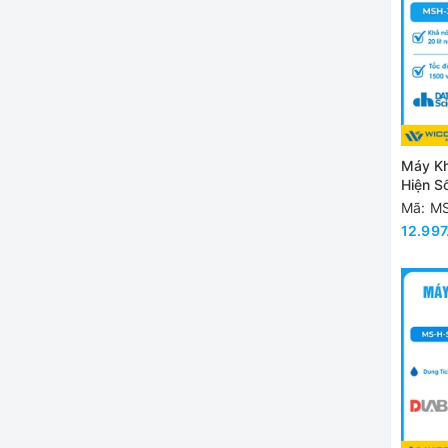
Máy Kh
Hiện S
Hàn Q
Mã: M
12.997