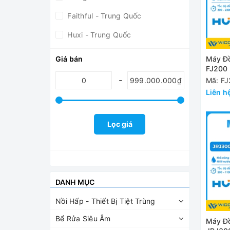
Faithful - Trung Quốc
Huxi - Trung Quốc
SH Scientific - Hàn Quốc
Máy Đồ
Giá bán
FJ200 Huxi - Trung Quốc |
Daihan - Hàn Quốc
23000 
Mã: FJ
Dlab - Mỹ
Liên h
Lọc giá
DANH MỤC
Nồi Hấp - Thiết Bị Tiệt Trùng
Bể Rửa Siêu Âm
Máy Đồ