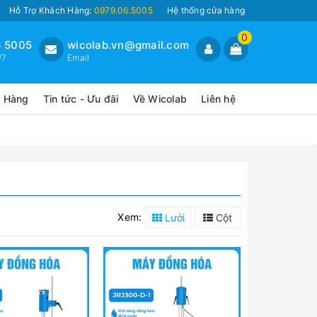
Hỗ Trợ Khách Hàng:
0979.06.5005
Hệ thống cửa hàng
0
 5005
wicolab.vn@gmail.com
/7
Email
o Hàng
Tin tức - Ưu đãi
Về Wicolab
Liên hệ
Xem:
Lưới
Cột