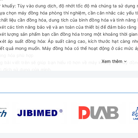
r khuấy: Tùy vào dung dịch, độ nhớt tốc độ mà chúng ta sử dụng
lựa chọn máy đồng hóa phòng thí nghiệm, cần cân nhắc các yếu t
 chất liệu cần đồng hóa, dung tích của bình đồng hóa và tính năng 
xét các tính năng bảo vệ và an toàn của thiết bị để đảm bảo rằng 
xét lượng sản phẩm bạn cần đồng hóa trong một khoảng thời gian
xét áp suất đồng hóa: Áp suất càng cao, kích thước hạt càng nh
ết quả mong muốn. Máy đồng hóa có thể hoạt động ở các mức áp 
ng hóa phù hợp
Xem thêm
g bài viết trên sẽ giúp bạn hiểu rõ hơn về máy khuấy và máy đồ
c đích sử dụng của mình.
b là một đơn vị thuộc công ty TNHH Thiết Bị và Công Nghệ Wico
y khuấy và máy đồng hóa với chất lượng cam kết 100%, nguồn gố
h tranh. Ngoài ra WicoLab luôn xây dựng trên phương châm chất 
hàng, bên cạnh đó, đội ngũ nhân viên chuyên nghiệp cũng sẽ sẵn
hư hỗ trợ bạn về các vấn đề sau khi mua sản phẩm. Liên hệ n
óa nhé