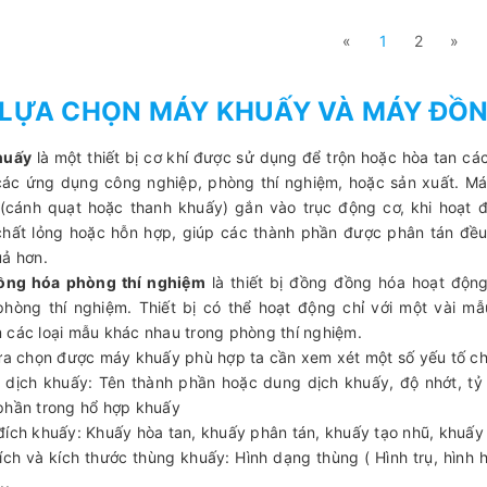
«
1
2
»
LỰA CHỌN MÁY KHUẤY VÀ MÁY ĐỒN
huấy
là một thiết bị cơ khí được sử dụng để trộn hoặc hòa tan các
các ứng dụng công nghiệp, phòng thí nghiệm, hoặc sản xuất. 
(cánh quạt hoặc thanh khuấy) gắn vào trục động cơ, khi hoạt 
chất lỏng hoặc hỗn hợp, giúp các thành phần được phân tán đề
uả hơn.
ồng hóa phòng thí nghiệm
là thiết bị đồng đồng hóa hoạt độn
phòng thí nghiệm. Thiết bị có thể hoạt động chỉ với một vài mẫ
 các loại mẫu khác nhau trong phòng thí nghiệm.
a chọn được máy khuấy phù hợp ta cần xem xét một số yếu tố ch
 dịch khuấy: Tên thành phần hoặc dung dịch khuấy, độ nhớt, tỷ 
phần trong hổ hợp khuấy
đích khuấy: Khuấy hòa tan, khuấy phân tán, khuấy tạo nhũ, khuấy 
tích và kích thước thùng khuấy: Hình dạng thùng ( Hình trụ, hình 
..