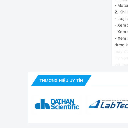
- Moto
2.
Khi 
- Loại
- Xem 
- Xem 
- Xem 
được k
máy đồ
Hy vọn
với mụ
WicoLa
như má
THƯƠNG HIỆU UY TÍN
cả cạn
khách 
cũng n
đồng h