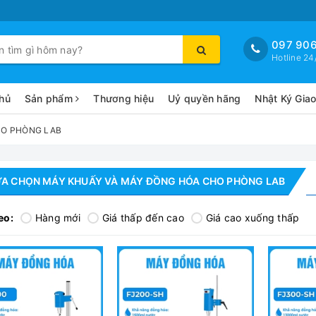
097 906
Hotline 24
hủ
Sản phẩm
Thương hiệu
Uỷ quyền hãng
Nhật Ký Gia
HO PHÒNG LAB
ỰA CHỌN MÁY KHUẤY VÀ MÁY ĐỒNG HÓA CHO PHÒNG LAB
eo:
Hàng mới
Giá thấp đến cao
Giá cao xuống thấp