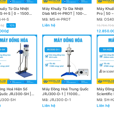
uấy Từ Gia Nhiệt
Máy Khuấy Từ Gia Nhiệt
Máy Khuấ
S-H-S | 0 – 1500
Dlab MS-H-PROT | 100-
Pro | 50 
hút
1500 Vòng/Phút
S-H-S
Mã: MS-H-PROT
Mã: OS40
Liên hệ
78₫
15.764.706
- 10%
.000₫
12.850.0
ng Hoá Hiện Số
Máy Đồng Hoá Trung Quốc
Máy Đồng
Quốc JRJ300-SH |
JRJ300-D-1 | 11000
Scientifi
vòng/ phút - 40 Lít
Vòng/Phút - 40 Lít
RJ300-SH
Mã: JRJ300-D-1
Mã: SH-H
ệ
Liên hệ
Liên hệ