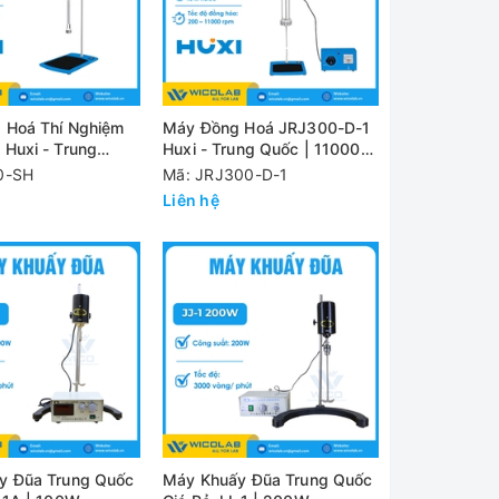
 Hoá Thí Nghiệm
Máy Đồng Hoá JRJ300-D-1
Huxi - Trung
Huxi - Trung Quốc | 11000
000 vòng/ phút
vòng/ phút
0-SH
Mã: JRJ300-D-1
Liên hệ
y Đũa Trung Quốc
Máy Khuấy Đũa Trung Quốc