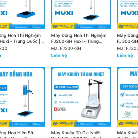
ng Hoá Thí Nghiệm
Máy Đồng Hoá Thí Nghiệm
Máy Đồng
FJ200-SH Huxi - Trung
FJ300-SH 
vòng/ phút
Quốc | 23000 vòng/ phút
Quốc | 18
200
Mã: FJ200-SH
Mã: FJ30
ệ
Liên hệ
Liên hệ
ng Hoá Hiện Số
Máy Khuấy Từ Gia Nhiệt
Máy Khuấ