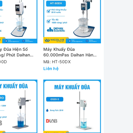
y Đũa Hiện Số
Máy Khuấy Đũa
g/ Phút Daihan
60.000mPas Daihan Hàn
Quốc HT-50DX
00D
Mã: HT-50DX
Liên hệ