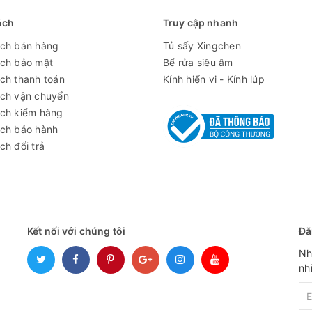
ách
Truy cập nhanh
ách bán hàng
Tủ sấy Xingchen
ách bảo mật
Bể rửa siêu âm
ch thanh toán
Kính hiển vi - Kính lúp
ách vận chuyển
ách kiểm hàng
ách bảo hành
ch đổi trả
Kết nối với chúng tôi
Đă
Nh
nh