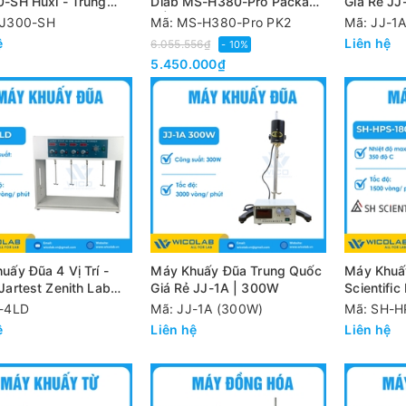
-SH Huxi - Trung
Dlab MS-H380-Pro Package
Giá Rẻ JJ
 11000 vòng/ phút
2 | Tối đa 380 độ C
RJ300-SH
Mã: MS-H380-Pro PK2
Mã: JJ-1
ệ
Liên hệ
6.055.556₫
- 10%
5.450.000₫
uấy Đũa 4 Vị Trí -
Máy Khuấy Đũa Trung Quốc
Máy Khuấy
Jartest Zenith Lab
Giá Rẻ JJ-1A | 300W
Scientifi
D
HPS-180
J-4LD
Mã: JJ-1A (300W)
Mã: SH-H
ệ
Liên hệ
Liên hệ