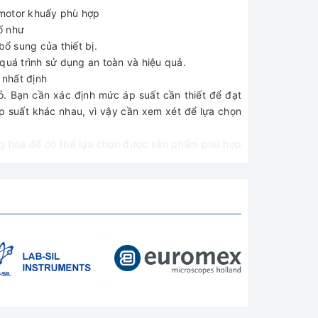
 motor khuấy phù hợp
ố như
bổ sung của thiết bị.
quá trình sử dụng an toàn và hiệu quả.
 nhất định
ỏ. Bạn cần xác định mức áp suất cần thiết để đạt
suất khác nhau, vì vậy cần xem xét để lựa chọn
ng hóa để có thể lựa chọn được sản phẩm phù hợp
 chuyên cung cấp các thiết bị phòng thí nghiệm
c rõ ràng, đa dạng về các loại sản phẩm và giá
lượng đặt lên hàng đầu và hướng đến lợi ích của
 sàng hỗ trợ tư vấn tận tình cho bạn về sản phẩm
gay để được tư vấn khi bạn có máy khuấy và máy