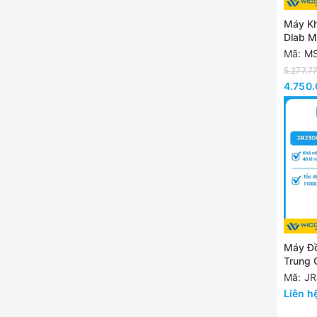
Máy Kh
Dlab M
Vòng/P
Mã: M
5.277.7
4.750
Máy Đồ
Trung 
11000 
Mã: J
Liên h