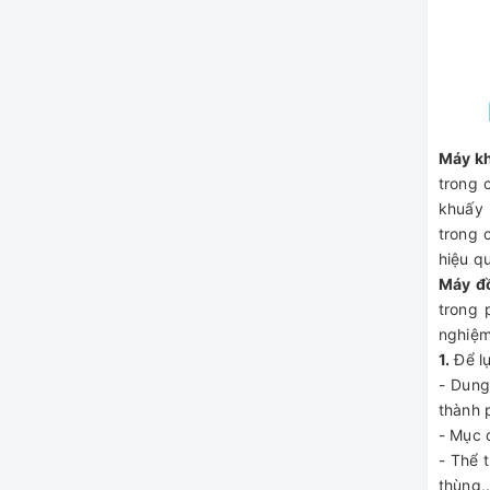
Máy k
trong 
khuấy 
trong 
hiệu q
Máy đ
trong 
nghiệm
1.
Để lự
- Dung
thành 
- Mục 
- Thể 
thùng,.