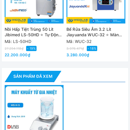
Nguồn động cơ
10W
ra
Công suất
550W
Nồi Hấp Tiệt Trùng 50 Lít
Bể Rửa Siêu Âm 3.2 Lít
Jibimed LS-50HD ⭐ Tự Động
Jiayuanda WUC-32 ⭐ Màn
Công suất gia
500W
Hoàn Toàn
Hình LCD
Mã: LS-50HD
Mã: WUC-32
nhiệt
27.294.118₫
- 19%
3.976.471₫
- 18%
Nguồn điện
200-240V
22.200.000₫
3.280.000₫
Vị trí khuấy
01 vị trí
Thể tích tối đa
20 lít (nước)
SẢN PHẨM ĐÃ XEM
Chiều dài cá từ
80mm
tối đa
Tốc độ khuấy
0 – 1500 vòng/phút
Độ phân giải tốc
± 1 vòng/phút
độ