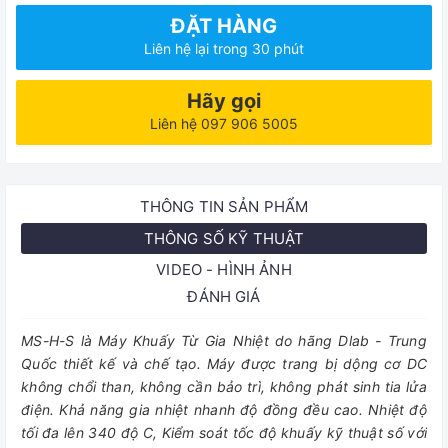
ĐẶT HÀNG
Liên hệ lại trong 30 phút
Hãy gọi
Liên hệ 097 906 5005
THÔNG TIN SẢN PHẨM
THÔNG SỐ KỸ THUẬT
VIDEO - HÌNH ẢNH
ĐÁNH GIÁ
MS-H-S là Máy Khuấy Từ Gia Nhiệt do hãng Dlab - Trung
Quốc thiết kế và chế tạo. Máy được trang bị dộng cơ DC
không chổi than, không cần bảo trì, không phát sinh tia lửa
điện. Khả năng gia nhiệt nhanh độ đồng đều cao. Nhiệt độ
tối đa lên 340 độ C, Kiểm soát tốc độ khuấy kỹ thuật số với