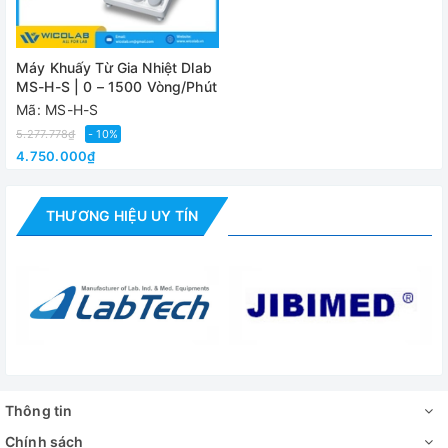
Hiển thị
-
Dải nhiệt độ
Từ nhiệt độ phòng đến 340 độ C, núm xo
Máy Khuấy Từ Gia Nhiệt Dlab
MS-H-S | 0 – 1500 Vòng/Phút
Độ chính xác
±0.5 độ C
Mã: MS-H-S
Bảo vệ quá
5.277.778₫
- 10%
Tại 420 độ C
nhiệt
4.750.000₫
Độ phân giải
-
nhiệt độ
THƯƠNG HIỆU UY TÍN
Cảnh báo "Hot"
-
Cổng kết nối
-
Cấp bảo vệ
IP42
Kích thước
160x280x85mm
(WxDxH)
Thông tin
Trọng lượng
2.8kg
Chính sách