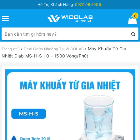
Hỗ Trợ Khách Hàng:
0979.06.5005
0
Toggle
navigation
Máy Khuấy Từ Gia
Trang chủ
Deal Chớp Nhoáng Tại WICOLAB
Nhiệt Dlab MS-H-S | 0 – 1500 Vòng/Phút