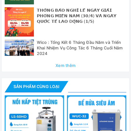
✅ Đèn cảnh báo “HOT” sẽ nháy sáng khi nhiệt độ ở bề mặt
𝗧𝗛𝗢̂𝗡𝗚 𝗕𝗔́𝗢 𝗡𝗚𝗛𝗜̉ 𝗟𝗘̂̃ 𝗡𝗚𝗔̀𝗬 𝗚𝗜𝗔̉𝗜
gia nhiệt cao hơn 50 độ C giúp cảnh báo nhiệt độ bề mặt
𝗣𝗛𝗢́𝗡𝗚 𝗠𝗜𝗘̂̀𝗡 𝗡𝗔𝗠 (𝟯𝟬/𝟰) 𝗩𝗔̀ 𝗡𝗚𝗔̀𝗬
chio người sử dụng.
𝗤𝗨𝗢̂́𝗖 𝗧𝗘̂́ 𝗟𝗔𝗢 Đ𝗢̣̂𝗡𝗚 (𝟭/𝟱)
✅ Ngoài gia máy còn được trang bị chức năng cảnh báo
giá nhiêt, máy sẽ tự động ngắt gia nhiệt và cảnh báo khi
Wico : Tổng Kết 6 Tháng Đầu Năm và Triển
nhiệt độ bề mặt vượt quá 420 độ C.
Khai Nhiệm Vụ Công Tác 6 Tháng Cuối Năm
2024
Thông số kỹ thuật
Xem thêm
Model
MS-H-S
Kích thước mặt
φ135mm
SẢN PHẨM CÙNG LOẠI
khuấy
Mặt gia nhiệt
Thép không gỉ phủ Ceramic
Động cơ
Động cơ DC không chổi than
Nguồn vào
18W
động cơ