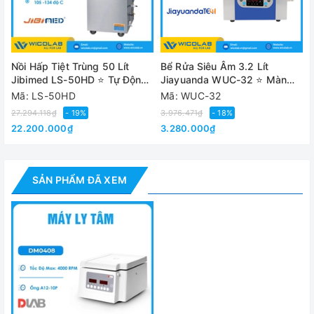
tốc độ
Rotor góc 8 
Rotor (lựa chọn
khi đặt hàng)
Rotor góc 12 
Nồi Hấp Tiệt Trùng 50 Lít
Bể Rửa Siêu Âm 3.2 Lít
Jibimed LS-50HD ⭐ Tự Động
Jiayuanda WUC-32 ⭐ Màn
Cài đặt thời
Hoàn Toàn
Hình LCD
Mã: LS-50HD
Mã: WUC-32
1-99 phút, HOLD 
gian
27.294.118₫
- 19%
3.976.471₫
- 18%
22.200.000₫
3.280.000₫
Động cơ
Động cơ DC khô
Màn hình
LE
SẢN PHẨM ĐÃ XEM
Tăng tốc
25s↑3
/ Giảm tốc
Single p
Nguồn điện
100V-240V, 
Kích thước
286×367
[D×W×H]
Khối lượng
9.2