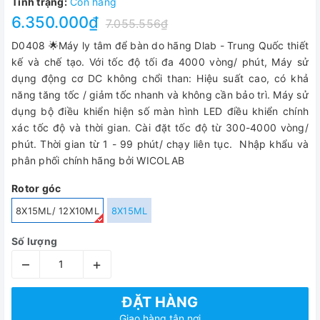
Tình trạng:
Còn hàng
6.350.000₫
7.055.556₫
D0408 🌟Máy ly tâm để bàn do hãng Dlab - Trung Quốc thiết
kế và chế tạo. Với tốc độ tối đa 4000 vòng/ phút, Máy sử
dụng động cơ DC không chổi than: Hiệu suất cao, có khả
năng tăng tốc / giảm tốc nhanh và không cần bảo trì. Máy sử
dụng bộ điều khiển hiện số màn hình LED điều khiển chính
xác tốc độ và thời gian. Cài đặt tốc độ từ 300-4000 vòng/
phút. Thời gian từ 1 - 99 phút/ chạy liên tục. Nhập khẩu và
phân phối chính hãng bởi WICOLAB
Rotor góc
8X15ML/ 12X10ML
8X15ML
Số lượng
–
+
ĐẶT HÀNG
Giao hàng tận nơi