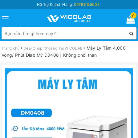
Hỗ Trợ Khách Hàng:
0979.06.5005
0
Toggle
navigation
Máy Ly Tâm 4,000
Trang chủ
Deal Chớp Nhoáng Tại WICOLAB
Vòng/ Phút Dlab Mỹ D0408 | Không chổi than