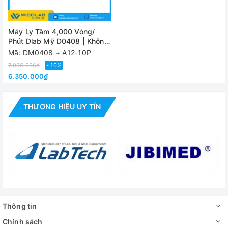
≤60dB
Độ ồn
Máy Ly Tâm 4,000 Vòng/
Phút Dlab Mỹ D0408 | Không
chổi than
Mã: DM0408 + A12-10P
Video - Hình ảnh
7.055.556₫
- 10%
6.350.000₫
THƯƠNG HIỆU UY TÍN
Thông tin
Chính sách