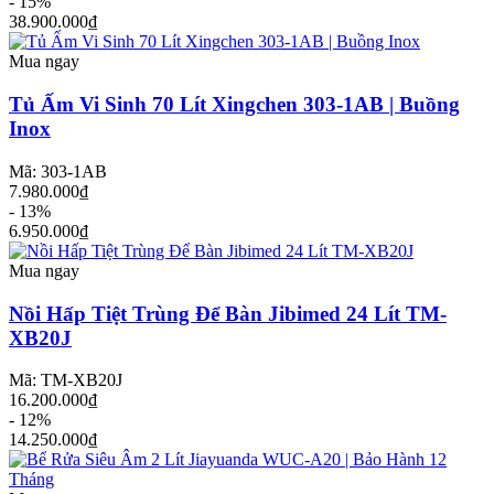
- 15%
38.900.000₫
Mua ngay
Tủ Ấm Vi Sinh 70 Lít Xingchen 303-1AB | Buồng
Inox
Mã: 303-1AB
7.980.000₫
- 13%
6.950.000₫
Mua ngay
Nồi Hấp Tiệt Trùng Để Bàn Jibimed 24 Lít TM-
XB20J
Mã: TM-XB20J
16.200.000₫
- 12%
14.250.000₫