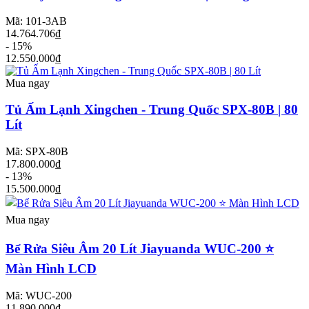
Mã: 101-3AB
14.764.706₫
- 15%
12.550.000₫
Mua ngay
Tủ Ấm Lạnh Xingchen - Trung Quốc SPX-80B | 80
Lít
Mã: SPX-80B
17.800.000₫
- 13%
15.500.000₫
Mua ngay
Bể Rửa Siêu Âm 20 Lít Jiayuanda WUC-200 ⭐
Màn Hình LCD
Mã: WUC-200
11.890.000₫