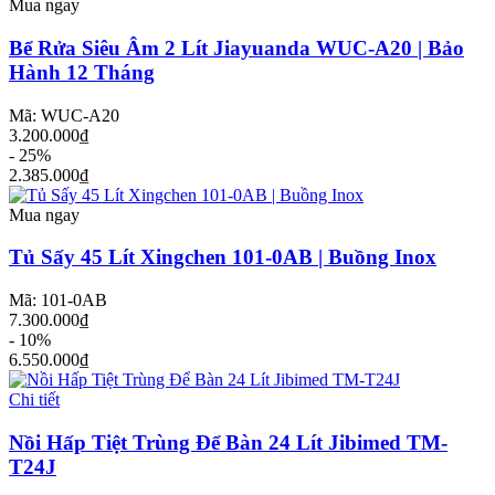
Mua ngay
Bể Rửa Siêu Âm 2 Lít Jiayuanda WUC-A20 | Bảo
Hành 12 Tháng
Mã: WUC-A20
3.200.000₫
- 25%
2.385.000₫
Mua ngay
Tủ Sấy 45 Lít Xingchen 101-0AB | Buồng Inox
Mã: 101-0AB
7.300.000₫
- 10%
6.550.000₫
Chi tiết
Nồi Hấp Tiệt Trùng Để Bàn 24 Lít Jibimed TM-
T24J