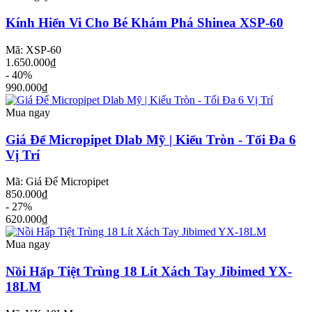
Kính Hiển Vi Cho Bé Khám Phá Shinea XSP-60
Mã: XSP-60
1.650.000₫
- 40%
990.000₫
Mua ngay
Giá Để Micropipet Dlab Mỹ | Kiểu Tròn - Tối Đa 6
Vị Trí
Mã: Giá Để Micropipet
850.000₫
- 27%
620.000₫
Mua ngay
Nồi Hấp Tiệt Trùng 18 Lít Xách Tay Jibimed YX-
18LM