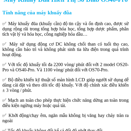
Tính năng của máy khuấy đũa
✅ Máy khuấy đũa (khuấy cần) độ tin cậy và ổn định cao, được sử
dụng rộng rãi trong tổng hợp hóa học, tổng hợp dược phẩm, phân
tích vật lý và hóa học, công nghiệp hóa dầu…
✅ Máy sử dụng động cơ DC không chổi than có tuổi thọ cao,
không cần bảo trì và không phát sinh tia lửa điện trong quá trình
hoạt động.
✅ Với tốc độ khuấy tối đa 2200 vòng/ phút đối với 2 model OS20-
Pro và OS40-Pro. Và 1100 vòng/ phút đối với OS70-Pro.
✅ Bộ điều khiển kỹ thuật số màn hình LCD giúp người sử dụng dễ
dàng cài đặt và theo dõi tốc độ khuấy. Với độ chính xác điều khiển
± 3 vòng / phút.
✅ Mạch an toàn cho phép thực hiện chức năng dừng an toàn trong
điều kiện ngừng máy hoặc quá tải.
✅ Khởi động/chạy êm, ngăn mẫu không bị văng hay chảy tràn ra
ngoài
✅ Tốc độ khuấy không đổi kể cả đổi độ nhớt thay đổi.