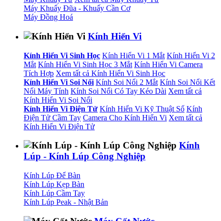
Máy Khuấy Đũa - Khuấy Cần Cơ
Máy Đồng Hoá
Kính Hiển Vi
Kính Hiển Vi Sinh Học
Kính Hiển Vi 1 Mắt
Kính Hiển Vi 2
Mắt
Kính Hiển Vi Sinh Học 3 Mắt
Kính Hiển Vi Camera
Tích Hợp
Xem tất cả Kính Hiển Vi Sinh Học
Kính Hiển Vi Soi Nổi
Kính Soi Nổi 2 Mắt
Kính Soi Nổi Kết
Nối Máy Tính
Kính Soi Nổi Có Tay Kéo Dài
Xem tất cả
Kính Hiển Vi Soi Nổi
Kính Hiển Vi Điện Tử
Kính Hiển Vi Kỹ Thuật Số
Kính
Điện Tử Cầm Tay
Camera Cho Kính Hiển Vi
Xem tất cả
Kính Hiển Vi Điện Tử
Kính
Lúp - Kính Lúp Công Nghiệp
Kính Lúp Để Bàn
Kính Lúp Kẹp Bàn
Kính Lúp Cầm Tay
Kính Lúp Peak - Nhật Bản