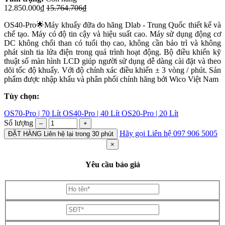
12.850.000₫
15.764.706₫
OS40-Pro🌟Máy khuấy đữa do hãng Dlab - Trung Quốc thiết kế và
chế tạo. Máy có độ tin cậy và hiệu suất cao. Máy sử dụng động cơ
DC không chổi than có tuổi thọ cao, không cần bảo trì và không
phát sinh tia lửa điện trong quá trình hoạt động. Bộ điều khiển kỹ
thuật số màn hình LCD giúp người sử dụng dễ dàng cài đặt và theo
dõi tốc độ khuấy. Với độ chính xác điều khiển ± 3 vòng / phút. Sản
phẩm được nhập khẩu và phân phối chính hãng bởi Wico Việt Nam
Tùy chọn:
OS70-Pro | 70 Lít
OS40-Pro | 40 Lít
OS20-Pro | 20 Lít
Số lượng
–
+
Hãy gọi
Liên hệ 097 906 5005
ĐẶT HÀNG
Liên hệ lại trong 30 phút
×
Yêu cầu báo giá