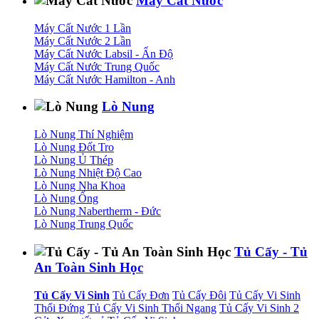
Máy Cất Nước
Máy Cất Nước 1 Lần
Máy Cất Nước 2 Lần
Máy Cất Nước Labsil - Ấn Độ
Máy Cất Nước Trung Quốc
Máy Cất Nước Hamilton - Anh
Lò Nung
Lò Nung Thí Nghiệm
Lò Nung Đốt Tro
Lò Nung Ủ Thép
Lò Nung Nhiệt Độ Cao
Lò Nung Nha Khoa
Lò Nung Ống
Lò Nung Nabertherm - Đức
Lò Nung Trung Quốc
Tủ Cấy - Tủ
An Toàn Sinh Học
Tủ Cấy Vi Sinh
Tủ Cấy Đơn
Tủ Cấy Đôi
Tủ Cấy Vi Sinh
Thổi Đứng
Tủ Cấy Vi Sinh Thổi Ngang
Tủ Cấy Vi Sinh 2