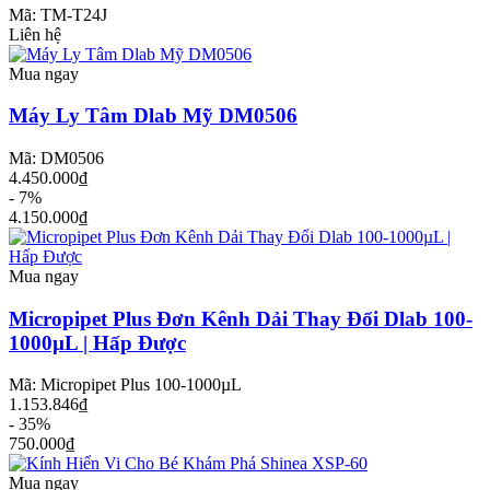
Mã: TM-T24J
Liên hệ
Mua ngay
Máy Ly Tâm Dlab Mỹ DM0506
Mã: DM0506
4.450.000₫
- 7%
4.150.000₫
Mua ngay
Micropipet Plus Đơn Kênh Dải Thay Đổi Dlab 100-
1000µL | Hấp Được
Mã: Micropipet Plus 100-1000µL
1.153.846₫
- 35%
750.000₫
Mua ngay