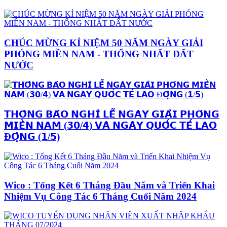
CHÚC MỪNG KỈ NIỆM 50 NĂM NGÀY GIẢI
PHÓNG MIỀN NAM - THỐNG NHẤT ĐẤT
NƯỚC
𝗧𝗛𝗢̂𝗡𝗚 𝗕𝗔́𝗢 𝗡𝗚𝗛𝗜̉ 𝗟𝗘̂̃ 𝗡𝗚𝗔̀𝗬 𝗚𝗜𝗔̉𝗜 𝗣𝗛𝗢́𝗡𝗚
𝗠𝗜𝗘̂̀𝗡 𝗡𝗔𝗠 (𝟯𝟬/𝟰) 𝗩𝗔̀ 𝗡𝗚𝗔̀𝗬 𝗤𝗨𝗢̂́𝗖 𝗧𝗘̂́ 𝗟𝗔𝗢
Đ𝗢̣̂𝗡𝗚 (𝟭/𝟱)
Wico : Tổng Kết 6 Tháng Đầu Năm và Triển Khai
Nhiệm Vụ Công Tác 6 Tháng Cuối Năm 2024