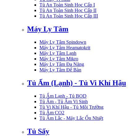
Tủ An Toàn Sinh Học Cấp I
Tủ An Toàn Sinh Học Cấp II
Tủ An Toàn Sinh Học Cấp III
Máy Ly Tâm
Máy Ly Tâm Spindown
Máy Ly Tâm Heamatokrit
Máy Ly Tâm Lạnh
Máy Ly Tâm Mikro
Máy Ly Tâm Đa Năng
Máy Ly Tâm Để Bàn
Tủ Ấm (Lạnh) - Tủ Vi Khí Hậu
Tủ Ấm Lạnh - Tủ BOD
Tủ Ấm - Tủ Ấm Vi Sinh
Tủ Vi Khí Hậu - Tủ Môi Trường
Tủ Ấm CO2
Tủ Ấm Lắc - Máy Lắc Ổn Nhiệt
Tủ Sấy