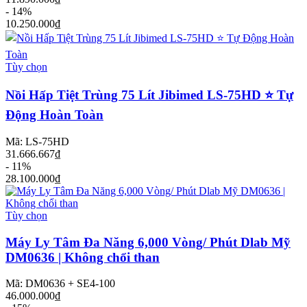
- 14%
10.250.000₫
Tùy chọn
Nồi Hấp Tiệt Trùng 75 Lít Jibimed LS-75HD ⭐ Tự
Động Hoàn Toàn
Mã: LS-75HD
31.666.667₫
- 11%
28.100.000₫
Tùy chọn
Máy Ly Tâm Đa Năng 6,000 Vòng/ Phút Dlab Mỹ
DM0636 | Không chổi than
Mã: DM0636 + SE4-100
46.000.000₫