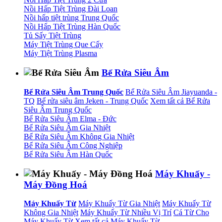
Nồi Hấp Tiệt Trùng Đài Loan
Nồi hấp tiệt trùng Trung Quốc
Nồi Hấp Tiệt Trùng Hàn Quốc
Tủ Sấy Tiệt Trùng
Máy Tiệt Trùng Que Cấy
Máy Tiệt Trùng Plasma
Bể Rửa Siêu Âm
Bể Rửa Siêu Âm Trung Quốc
Bể Rửa Siêu Âm Jiayuanda -
TQ
Bể rửa siêu âm Jeken - Trung Quốc
Xem tất cả Bể Rửa
Siêu Âm Trung Quốc
Bể Rửa Siêu Âm Elma - Đức
Bể Rửa Siêu Âm Gia Nhiệt
Bể Rửa Siêu Âm Không Gia Nhiệt
Bể Rửa Siêu Âm Công Nghiệp
Bể Rửa Siêu Âm Hàn Quốc
Máy Khuấy -
Máy Đồng Hoá
Máy Khuấy Từ
Máy Khuấy Từ Gia Nhiệt
Máy Khuấy Từ
Không Gia Nhiệt
Máy Khuấy Từ Nhiều Vị Trí
Cá Từ Cho
Máy Khuấy Từ
Xem tất cả Máy Khuấy Từ