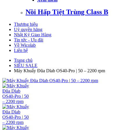
Nồi Hấp Tiệt Trùng Class B
Thương hiệu
Uỷ quyền hãng
Nhật Ký Giao Hàng
Tin tức - Ưu đãi
Về Wicolab
Liên hệ
Trang chủ
SIÊU SALE
Máy Khuấy Đũa Dlab OS40-Pro | 50 – 2200 rpm