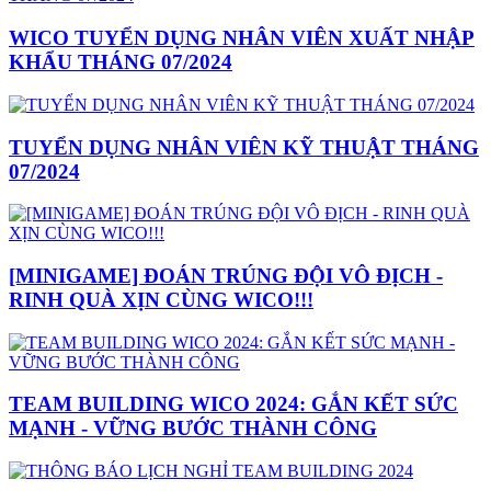
WICO TUYỂN DỤNG NHÂN VIÊN XUẤT NHẬP
KHẨU THÁNG 07/2024
TUYỂN DỤNG NHÂN VIÊN KỸ THUẬT THÁNG
07/2024
[MINIGAME] ĐOÁN TRÚNG ĐỘI VÔ ĐỊCH -
RINH QUÀ XỊN CÙNG WICO!!!
TEAM BUILDING WICO 2024: GẮN KẾT SỨC
MẠNH - VỮNG BƯỚC THÀNH CÔNG