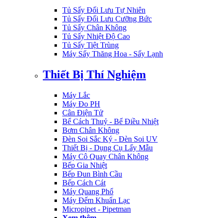
Tủ Sấy Đối Lưu Tự Nhiên
Tủ Sấy Đối Lưu Cưỡng Bức
Tủ Sấy Chân Không
Tủ Sấy Nhiệt Độ Cao
Tủ Sấy Tiệt Trùng
Máy Sấy Thăng Hoa - Sấy Lạnh
Thiết Bị Thí Nghiệm
Máy Lắc
Máy Đo PH
Cân Điện Tử
Bể Cách Thuỷ - Bể Điều Nhiệt
Bơm Chân Không
Đèn Soi Sắc Ký - Đèn Soi UV
Thiết Bị - Dụng Cụ Lấy Mẫu
Máy Cô Quay Chân Không
Bếp Gia Nhiệt
Bếp Đun Bình Cầu
Bếp Cách Cát
Máy Quang Phổ
Máy Đếm Khuẩn Lạc
Micropipet - Pipetman
Xem thêm