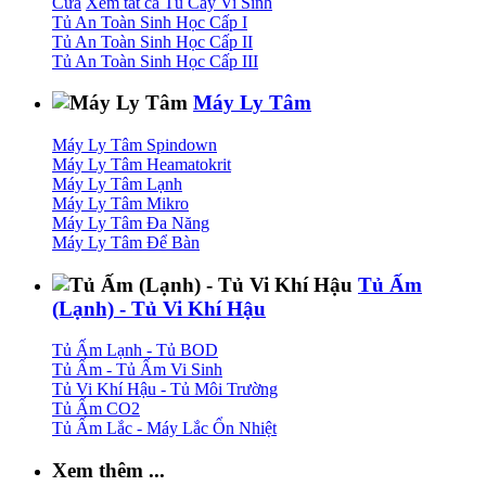
Cửa
Xem tất cả Tủ Cấy Vi Sinh
Tủ An Toàn Sinh Học Cấp I
Tủ An Toàn Sinh Học Cấp II
Tủ An Toàn Sinh Học Cấp III
Máy Ly Tâm
Máy Ly Tâm Spindown
Máy Ly Tâm Heamatokrit
Máy Ly Tâm Lạnh
Máy Ly Tâm Mikro
Máy Ly Tâm Đa Năng
Máy Ly Tâm Để Bàn
Tủ Ấm
(Lạnh) - Tủ Vi Khí Hậu
Tủ Ấm Lạnh - Tủ BOD
Tủ Ấm - Tủ Ấm Vi Sinh
Tủ Vi Khí Hậu - Tủ Môi Trường
Tủ Ấm CO2
Tủ Ấm Lắc - Máy Lắc Ổn Nhiệt
Xem thêm ...