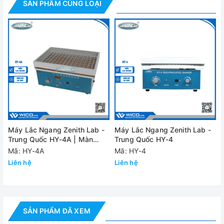
SẢN PHẨM CÙNG LOẠI
✅ Chức năng lưu trữ (chương trình, tốc độ, thời gian),
chuông báo (lỗi hệ thống, thời gian cài đặt kết thúc) và bảo
vệ quá nhiệt
✅ Chế độ khóa sử dụng an toàn (núm xoay + nhấn Jog-
Shuttle được vô hiệu hóa)
Thông số kỹ thuật
Model
Máy Lắc Ngang Zenith Lab -
Máy Lắc Ngang Zenith Lab -
Kích thước mặt lắc
Trung Quốc HY-4A | Màn
Trung Quốc HY-4
Hình LED
Mã: HY-4A
Mã: HY-4
Chuyển động lắc
Chuyển
Liên hệ
Liên hệ
1
Dải tốc độ
Tải trọng lắc tối đa
Biên độ lắc
SẢN PHẨM ĐÃ XEM