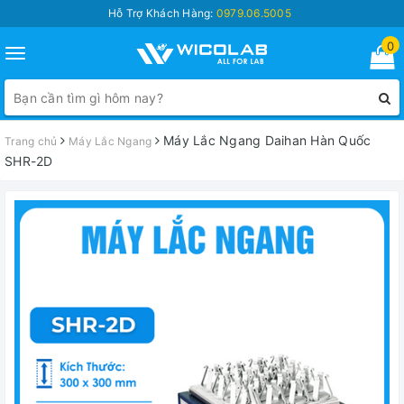
Hỗ Trợ Khách Hàng:
0979.06.5005
0
Toggle
navigation
Máy Lắc Ngang Daihan Hàn Quốc
Trang chủ
Máy Lắc Ngang
SHR-2D