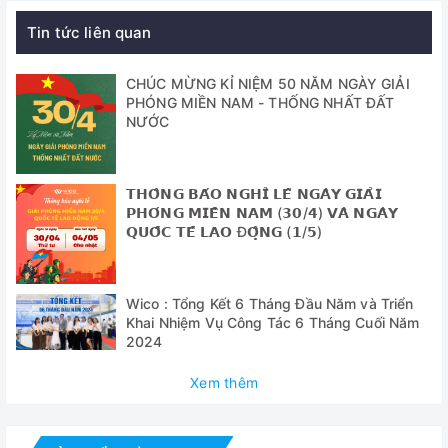
✅ Hệ điều khiển Jog-Shuttle
Tin tức liên quan
✅ Ứng dụng: có thể sử dụng trong chuẩn đoán y tế, nuôi
cấy vi sinh vật, tế bào và môi trường nuôi cấy mô, lai hóa,
CHÚC MỪNG KỈ NIỆM 50 NĂM NGÀY GIẢI
PHÓNG MIỀN NAM - THỐNG NHẤT ĐẤT
rửa blot… Đặc biệt phù hợp với quá trình lai, nhuộm, rửa
NƯỚC
gel, và trộn hóa chất.
✅ Có nhiều loại mặt lắc để lựa chọn
𝗧𝗛𝗢̂𝗡𝗚 𝗕𝗔́𝗢 𝗡𝗚𝗛𝗜̉ 𝗟𝗘̂̃ 𝗡𝗚𝗔̀𝗬 𝗚𝗜𝗔̉𝗜
✅ Động cơ không chổi than đảm bảo độ bền (độ ồn thấp,
𝗣𝗛𝗢́𝗡𝗚 𝗠𝗜𝗘̂̀𝗡 𝗡𝗔𝗠 (𝟯𝟬/𝟰) 𝗩𝗔̀ 𝗡𝗚𝗔̀𝗬
tuổi thọ cao)
𝗤𝗨𝗢̂́𝗖 𝗧𝗘̂́ 𝗟𝗔𝗢 Đ𝗢̣̂𝗡𝗚 (𝟭/𝟱)
✅ Điều khiển tốc độ quay kỹ thuật số, độ chính xác cao
✅ Bộ điều khiển chế độ lắc có lập trình
Wico : Tổng Kết 6 Tháng Đầu Năm và Triển
Khai Nhiệm Vụ Công Tác 6 Tháng Cuối Năm
✅ Màn hình hiển thị LCD, nền sáng
2024
✅ Khởi động êm, có thể thay đổi tốc độ lắc trong quá trình
Xem thêm
vận hành
✅ Độ ồn thấp, có thể lắc nhiều loại bình khác nhau