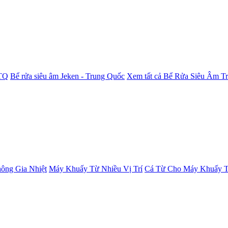
 TQ
Bể rửa siêu âm Jeken - Trung Quốc
Xem tất cả Bể Rửa Siêu Âm T
ông Gia Nhiệt
Máy Khuấy Từ Nhiều Vị Trí
Cá Từ Cho Máy Khuấy 