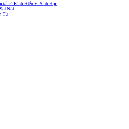
 tất cả Kính Hiển Vi Sinh Học
 Soi Nổi
ện Tử