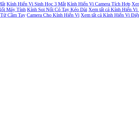
Mắt
Kính Hiển Vi Sinh Học 3 Mắt
Kính Hiển Vi Camera Tích Hợp
Xem
Nối Máy Tính
Kính Soi Nổi Có Tay Kéo Dài
Xem tất cả Kính Hiển Vi
 Tử Cầm Tay
Camera Cho Kính Hiển Vi
Xem tất cả Kính Hiển Vi Đi