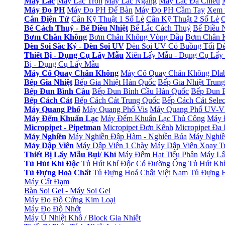
Máy Lắc
Máy Lắc Tròn
Máy Lắc Ngang
Máy Lắc Đa Chiều
Máy Đo PH
Máy Đo PH Để Bàn
Máy Đo PH Cầm Tay
Xem 
Cân Điện Tử
Cân Kỹ Thuật 1 Số Lẻ
Cân Kỹ Thuật 2 Số Lẻ
C
Bể Cách Thuỷ - Bể Điều Nhiệt
Bể Lắc Cách Thuỷ
Bể Điều 
Bơm Chân Không
Bơm Chân Không Vòng Dầu
Bơm Chân 
Đèn Soi Sắc Ký - Đèn Soi UV
Đèn Soi UV Có Buồng Tối
Đè
Thiết Bị - Dụng Cụ Lấy Mẫu
Xiên Lấy Mẫu - Dụng Cụ Lấy
Bị - Dụng Cụ Lấy Mẫu
Máy Cô Quay Chân Không
Máy Cô Quay Chân Không Dla
Bếp Gia Nhiệt
Bếp Gia Nhiệt Hàn Quốc
Bếp Gia Nhiệt Trun
Bếp Đun Bình Cầu
Bếp Đun Bình Cầu Hàn Quốc
Bếp Đun B
Bếp Cách Cát
Bếp Cách Cát Trung Quốc
Bếp Cách Cát Selec
Máy Quang Phổ
Máy Quang Phổ Vis
Máy Quang Phổ UV-V
Máy Đếm Khuẩn Lạc
Máy Đếm Khuẩn Lạc Thủ Công
Máy 
Micropipet - Pipetman
Micropipet Đơn Kênh
Micropipet Đa
Máy Nghiền
Máy Nghiền Đập Hàm - Nghiền Búa
Máy Nghiề
Máy Dập Viên
Máy Dập Viên 1 Chày
Máy Dập Viên Xoay T
Thiết Bị Lấy Mẫu Bụi/ Khí
Máy Đếm Hạt Tiểu Phân
Máy Lấ
Tủ Hút Khí Độc
Tủ Hút Khí Độc Có Đường Ống
Tủ Hút Kh
Tủ Đựng Hoá Chất
Tủ Đựng Hoá Chất Việt Nam
Tủ Đựng H
Máy Cất Đạm
Bàn Soi Gel - Máy Soi Gel
Máy Đo Độ Cứng Kim Loại
Máy Đo Độ Nhớt
Máy Ủ Nhiệt Khô / Block Gia Nhiệt