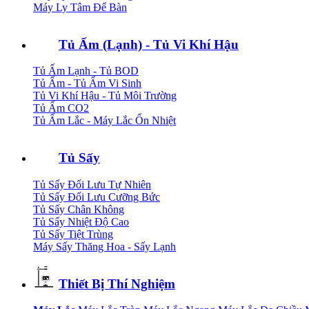
Máy Ly Tâm Để Bàn
Tủ Ấm (Lạnh) - Tủ Vi Khí Hậu
Tủ Ấm Lạnh - Tủ BOD
Tủ Ấm - Tủ Ấm Vi Sinh
Tủ Vi Khí Hậu - Tủ Môi Trường
Tủ Ấm CO2
Tủ Ấm Lắc - Máy Lắc Ổn Nhiệt
Tủ Sấy
Tủ Sấy Đối Lưu Tự Nhiên
Tủ Sấy Đối Lưu Cưỡng Bức
Tủ Sấy Chân Không
Tủ Sấy Nhiệt Độ Cao
Tủ Sấy Tiệt Trùng
Máy Sấy Thăng Hoa - Sấy Lạnh
Thiết Bị Thí Nghiệm