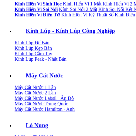
Kính Hiển Vi Sinh Học
Kính Hiển Vi 1 Mắt
Kính Hiển Vi 2 
Kính Hiển Vi Soi Nổi
Kính Soi Nổi 2 Mắt
Kính Soi Nổi Kết 
Kính Hiển Vi Điện Tử
Kính Hiển Vi Kỹ Thuật Số
Kính Điện
Kính Lúp - Kính Lúp Công Nghiệp
Kính Lúp Để Bàn
Kính Lúp Kẹp Bàn
Kính Lúp Cầm Tay
Kính Lúp Peak - Nhật Bản
Máy Cất Nước
Máy Cất Nước 1 Lần
Máy Cất Nước 2 Lần
Máy Cất Nước Labsil - Ấn Độ
Máy Cất Nước Trung Quốc
Máy Cất Nước Hamilton - Anh
Lò Nung