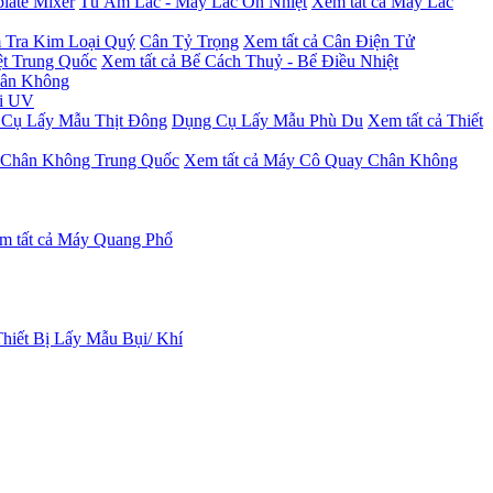
late Mixer
Tủ Ấm Lắc - Máy Lắc Ổn Nhiệt
Xem tất cả Máy Lắc
 Tra Kim Loại Quý
Cân Tỷ Trọng
Xem tất cả Cân Điện Tử
ệt Trung Quốc
Xem tất cả Bể Cách Thuỷ - Bể Điều Nhiệt
hân Không
oi UV
Cụ Lấy Mẫu Thịt Đông
Dụng Cụ Lấy Mẫu Phù Du
Xem tất cả Thiết
Chân Không Trung Quốc
Xem tất cả Máy Cô Quay Chân Không
m tất cả Máy Quang Phổ
Thiết Bị Lấy Mẫu Bụi/ Khí