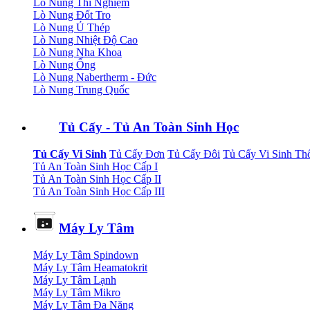
Lò Nung Thí Nghiệm
Lò Nung Đốt Tro
Lò Nung Ủ Thép
Lò Nung Nhiệt Độ Cao
Lò Nung Nha Khoa
Lò Nung Ống
Lò Nung Nabertherm - Đức
Lò Nung Trung Quốc
Tủ Cấy - Tủ An Toàn Sinh Học
Tủ Cấy Vi Sinh
Tủ Cấy Đơn
Tủ Cấy Đôi
Tủ Cấy Vi Sinh Th
Tủ An Toàn Sinh Học Cấp I
Tủ An Toàn Sinh Học Cấp II
Tủ An Toàn Sinh Học Cấp III
Máy Ly Tâm
Máy Ly Tâm Spindown
Máy Ly Tâm Heamatokrit
Máy Ly Tâm Lạnh
Máy Ly Tâm Mikro
Máy Ly Tâm Đa Năng