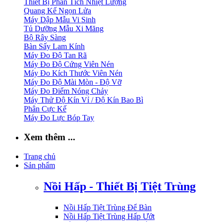
Thiết Bị Phân Tích Nhiệt Lượng
Quang Kế Ngọn Lửa
Máy Dập Mẫu Vi Sinh
Tủ Dưỡng Mẫu Xi Măng
Bộ Rây Sàng
Bàn Sấy Lam Kính
Máy Đo Độ Tan Rã
Máy Đo Độ Cứng Viên Nén
Máy Đo Kích Thước Viên Nén
Máy Đo Độ Mài Mòn - Độ Vỡ
Máy Đo Điểm Nóng Chảy
Máy Thử Độ Kín Vỉ / Độ Kín Bao Bì
Phân Cực Kế
Máy Đo Lực Bóp Tay
Xem thêm ...
Trang chủ
Sản phẩm
Nồi Hấp - Thiết Bị Tiệt Trùng
Nồi Hấp Tiệt Trùng Để Bàn
Nồi Hấp Tiệt Trùng Hấp Ướt