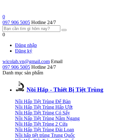
0
097 906 5005
Hotline 24/7
0
Đăng nhập
Đăng ký
wicolab.vn@gmail.com
Email
097 906 5005
Hotline 24/7
Danh mục sản phẩm
Nồi Hấp - Thiết Bị Tiệt Trùng
Nồi Hấp Tiệt Trùng Để Bàn
Nồi Hấp Tiệt Trùng Hấp Ướt
Nồi Hấp Tiệt Trùng Có Sấy
Nồi Nấp Tiệt Trùng Nằm Ngang
Nồi Hấp Tiệt Trùng 2 Cửa
Nồi Hấp Tiệt Trùng Đài Loan
Nồi hấp tiệt trùng Trung Quốc