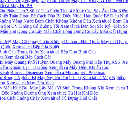
Máy Lắc Ống Nghiệm
Máy Lắc Vortex
Máy Lắc Khay Vi Thể - Microp
tất cả Máy Đo PH
ân Phân Tích 3 Số Lẻ
Cân Phân Tích 4 Số Lẻ
Cân Sấy Ẩm
Cân Kiểm
Nhiệt Tuần Hoàn
Bể Cách Dầu
Bể Điều Nhiệt Hàn Quốc
Bể Điều Nhi
Không Vòng Nước
Bơm Chân Không Không Dầu
Xem tất cả Bơm C
n Soi UV Không Có Buồng Tối
Xem tất cả Đèn Soi Sắc Ký - Đèn S
 Mẫu Hạt
Dụng Cụ Lấy Mẫu Chất Lỏng
Dụng Cụ Lấy Mẫu Đất
Dụng 
b - Mỹ
Máy Cô Quay Chân Không Daihan - Hàn Quốc
Máy Cô Quay 
g Quốc
Xem tất cả Bếp Gia Nhiệt
ình Cầu Trung Quốc
Xem tất cả Bếp Đun Bình Cầu
ta
Xem tất cả Bếp Cách Cát
IS
Máy Quang Phổ Huỳnh Quang
Máy Quang Phổ Hấp Thụ ASS
Xe
Đếm Khuẩn Lạc Tự Động
Xem tất cả Máy Đếm Khuẩn Lạc
 Kênh
Burret - Dispenser
Xem tất cả Micropipet - Pipetman
n Rung - Nghiền Bi
Máy Nghiền Dược Liệu
Xem tất cả Máy Nghiền
ròn
Xem tất cả Máy Dập Viên
y Mẫu Khí/ Bụi
Máy Lấy Mẫu Vi Sinh Trong Không Khí
Xem tất cả 
í Độc Không Đường Ống
Xem tất cả Tủ Hút Khí Độc
oá Chất Chống Cháy
Xem tất cả Tủ Đựng Hoá Chất