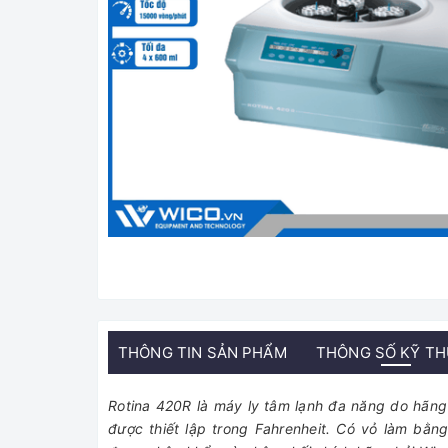
THÔNG TIN SẢN PHẨM
THÔNG SỐ KỸ T
Rotina 420R là máy ly tâm lạnh đa năng do hãng
được thiết lập trong Fahrenheit. Có vỏ làm bằ