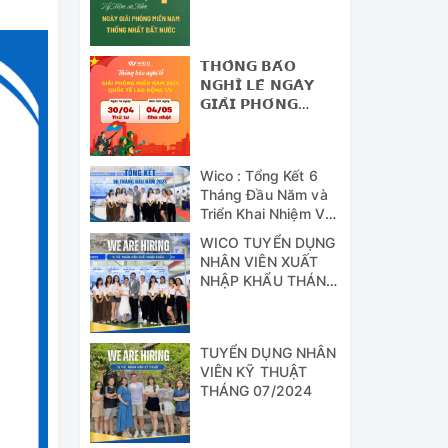
NAM - THỐNG
NHẤT ĐẤT NƯỚC
𝗧𝗛𝗢̂𝗡𝗚 𝗕𝗔́𝗢
𝗡𝗚𝗛𝗜̉ 𝗟𝗘̂̃ 𝗡𝗚𝗔̀𝗬
𝗚𝗜𝗔̉𝗜 𝗣𝗛𝗢́𝗡𝗚
𝗠𝗜𝗘̂̀𝗡 𝗡𝗔𝗠 (𝟯𝟬/𝟰)
𝗩𝗔̀ 𝗡𝗚𝗔̀𝗬 𝗤𝗨𝗢̂́𝗖
𝗧𝗘̂́ 𝗟𝗔𝗢 Đ𝗢̣̂𝗡𝗚
Wico : Tổng Kết 6
(𝟭/𝟱)
Tháng Đầu Năm và
Triển Khai Nhiệm Vụ
Công Tác 6 Tháng
WICO TUYỂN DỤNG
Cuối Năm 2024
NHÂN VIÊN XUẤT
NHẬP KHẨU THÁNG
07/2024
TUYỂN DỤNG NHÂN
VIÊN KỸ THUẬT
THÁNG 07/2024