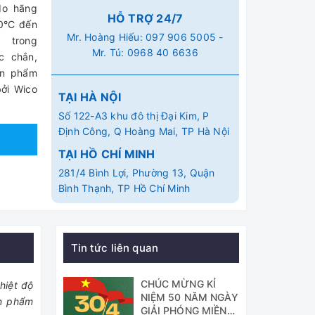
do hãng
HỖ TRỢ 24/7
20°C đến
Mr. Hoàng Hiếu:
097 906 5005
-
 trong
Mr. Tú:
0968 40 6636
c chắn,
ản phẩm
ởi Wico
TẠI HÀ NỘI
Số 122-A3 khu đô thị Đại Kim, P
Định Công, Q Hoàng Mai, TP Hà Nội
TẠI HỒ CHÍ MINH
281/4 Bình Lợi, Phường 13, Quận
Bình Thạnh, TP Hồ Chí Minh
Tin tức liên quan
CHÚC MỪNG KỈ
hiệt độ
NIỆM 50 NĂM NGÀY
ản phẩm
GIẢI PHÓNG MIỀN