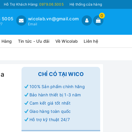
Hỗ Trợ Khách Hàng:
0979.06.5005
Hệ thống cửa hàng
0
 5005
wicolab.vn@gmail.com
/7
Email
o Hàng
Tin tức - Ưu đãi
Về Wicolab
Liên hệ
na
CHỈ CÓ TẠI WICO
100% Sản phẩm chính hãng
Bảo hành thiết bị 1-3 năm
Cam kết giá tốt nhất
Giao hàng toàn quốc
Hỗ trợ kỹ thuật 24/7