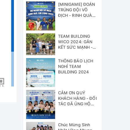
[MINIGAME] ĐOÁN
TRÚNG ĐỘI VÔ
ĐỊCH - RINH QUÀ
XỊN CÙNG WICO!!!
TEAM BUILDING
WICO 2024: GẮN
KẾT SỨC MẠNH -
VỮNG BƯỚC
THÀNH CÔNG
THÔNG BÁO LỊCH
NGHỈ TEAM
BUILDING 2024
CẢM ƠN QUÝ
KHÁCH HÀNG - ĐỐI
TÁC ĐÃ ỦNG HỘ
WICO TẠI TRIỂN
LÃM MEDI-PHARM
2024
Chúc Mừng Sinh