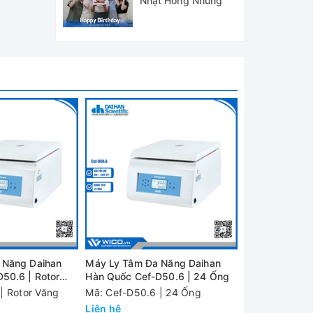
Nhật Hồng Nhung
 máy ly
máy vẫn
 Năng Daihan
Máy Ly Tâm Đa Năng Daihan
Máy Ly Tâm Đ
50.6 | Rotor
Hàn Quốc Cef-D50.6 | 24 Ống
Hàn Quốc Cef
khí.
| Rotor Văng
Mã: Cef-D50.6 | 24 Ống
Mã: Cef-D50.6
Liên hệ
Liên hệ