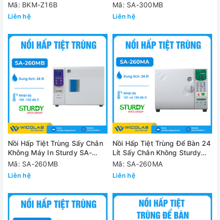
BKM-Z16B | Sấy Chân Không
SA-300MB
Mã: BKM-Z16B
Mã: SA-300MB
Liên hệ
Liên hệ
Nồi Hấp Tiệt Trùng Sấy Chân
Nồi Hấp Tiệt Trùng Để Bàn 24
Không Máy In Sturdy SA-
Lít Sấy Chân Không Sturdy
260MB
SA-260MA
Mã: SA-260MB
Mã: SA-260MA
Liên hệ
Liên hệ