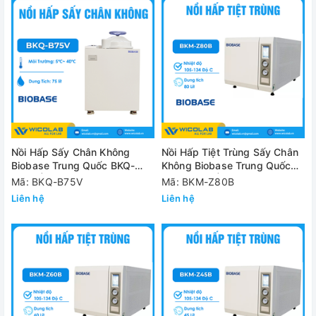
Nồi Hấp Sấy Chân Không
Nồi Hấp Tiệt Trùng Sấy Chân
Biobase Trung Quốc BKQ-
Không Biobase Trung Quốc
B75V | Kiểu Đứng
BKM-Z80B | 80 Lít
Mã: BKQ-B75V
Mã: BKM-Z80B
Liên hệ
Liên hệ