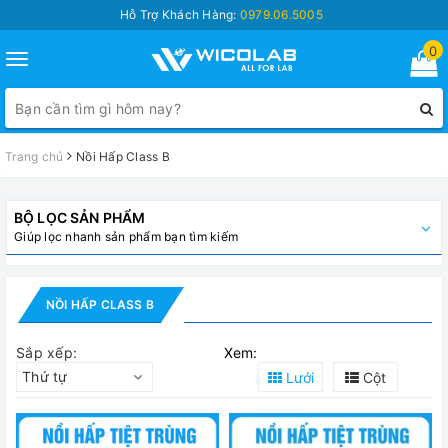
Hỗ Trợ Khách Hàng:
0979.06.5005
0
Toggle
navigation
Trang chủ
Nồi Hấp Class B
BỘ LỌC SẢN PHẨM
Giúp lọc nhanh sản phẩm bạn tìm kiếm
NỒI HẤP CLASS B
Sắp xếp:
Xem:
Thứ tự
Lưới
Cột