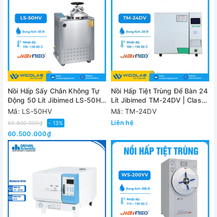
Nồi Hấp Sấy Chân Không Tự
Nồi Hấp Tiệt Trùng Để Bàn 24
Động 50 Lít Jibimed LS-50HV
Lít Jibimed TM-24DV | Class
| Kiểu Đứng
B
Mã: LS-50HV
Mã: TM-24DV
Liên hệ
69.800.000₫
- 13%
60.500.000₫