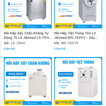
Nồi Hấp Sấy Chân Không Tự
Nồi Hấp Tiệt Trùng 150 Lít
Động 75 Lít Jibimed LS-75HV
Jibimed WS-150YV - Sấy
| Kiểu Đứng
Chân Không
Mã: LS-75HV
Mã: WS-150YV
Liên hệ
Liên hệ