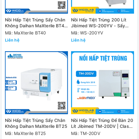
Nồi Hấp Tiệt Trùng Sấy Chân
Nồi Hấp Tiệt Trùng 200 Lít
Không Daihan MaXterile BT40
Jibimed WS-200YV - Sấy
| 40 Lít
Chân Không
Mã: MaXterile BT40
Mã: WS-200YV
Liên hệ
Liên hệ
Nồi Hấp Tiệt Trùng Sấy Chân
Nồi Hấp Tiệt Trùng Để Bàn 20
Không Daihan MaXterile BT25
Lít Jibimed TM-20DV | Class
B
Mã: MaXterile BT25
Mã: TM-20DV