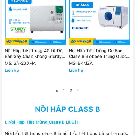
Nồi Hấp Tiệt Trùng 40 Lít Để
Nồi Hấp Tiệt Trùng Để Bàn
Bàn Sấy Chân Không Sturdy
Class B Biobase Trung Quốc
SA-230MA
BKMZA | Sấy Chân Không
Mã: SA-230MA
Mã: BKMZA
Liên hệ
Liên hệ
«
1
2
»
NỒI HẤP CLASS B
I. Nồi Hấp Tiệt Trùng Class B Là Gì?
Nồi hấp tiệt trùng class B là nồi hấp tiệt trùng bằng hơi nước