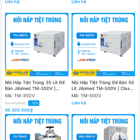
Liên hệ
Liên hệ
Nồi Hấp Tiệt Trùng 35 Lít Để
Nồi Hấp Tiệt Trùng Để Bàn 50
Bàn Jibimed TM-35DV |
Lít Jibimed TM-50DV | Class
Class B
B
Mã: TM-35DV
Mã: TM-50DV
Liên hệ
56.116.667₫
- 10%
50.505.000₫