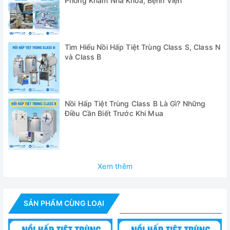
Phòng Khám Nha Khoa, Bệnh Viện
✅ Máy tiệt trùng sử dụng hệ thống chân không tiếng ồn
thấp hiệu quả cao mang lại hiệu quả tuyệt vời.
Tìm Hiểu Nồi Hấp Tiệt Trùng Class S, Class N
✅ Hệ thống có các chương trình khác nhau bao gồm tiệt
và Class B
trùng dụng cụ đã đóng gói/ chưa đóng gói, chương trình
thử nghiệm BD, chương trình thử nghiệm chân không và
chức năng sấy khô.
✅ Chương trình tùy chỉnh, chương trình nhanh và chức
Nồi Hấp Tiệt Trùng Class B Là Gì? Những
năng làm nóng trước
Điều Cần Biết Trước Khi Mua
✅ Cổng USB tiêu chuẩn. Người dùng có thể lưu trữ dữ liệu
tiệt trùng bằng USB.
Thông số kỹ thuật
Xem thêm
Model
BKMZA
SẢN PHẨM CÙNG LOẠI
Dung tích
18 lít
Kích thước buồng hấp
φ247*360mm