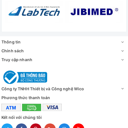
Thời gian tiệt
Lựa chọn : Dụng cụ đóng gói/ không đóng
trùng
Thời gian sấy
0,15,30,35,40 phút
Bộ điều khiển
Bộ điều khiển hiện số màn hình LED
Thông tin
Hiển thị áp suất
Đồng hồ cơ
Chính sách
Kích thước tổng
533 x 442 x 655mm
Truy cập nhanh
thể (WxDxH)
Công suất gia
1800W
nhiệt
Công ty TNHH Thiết bị và Công nghệ Wico
Công suất sấy
870W
Phương thức thanh toán
Bồn chứa nước
4.2 lít
Công suất
13A/ 2770W
Kết nối với chúng tôi
Nguồn điện
230V