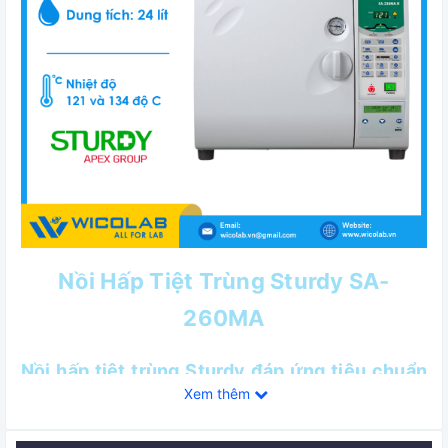
Nồi Hấp Tiệt Trùng Sturdy SA-
260MA
Nồi hấp tiệt trùng Sturdy đáp ứng tiêu chuẩn
Xem thêm
trong y tế:
- Đáp ứng tiêu chuẩn ISO 13485 (y tế), và tiêu chuẩn