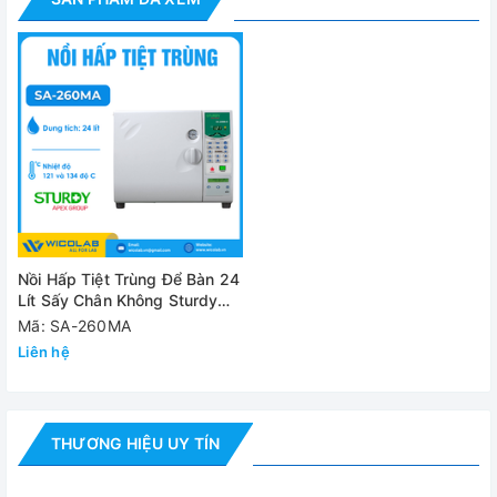
✅ Van an toàn áp suất
Thông số kỹ thuật
Model
SA-260MA
Tích hợp ghi dữ
SA-260MA-R
liệu
Kiểu
Để bàn
Nồi Hấp Tiệt Trùng Để Bàn 24
Dung tích
24 lít
Lít Sấy Chân Không Sturdy
SA-260MA
Mã: SA-260MA
Nhiệt độ tiệt
121 hoặc 134 độ C
Liên hệ
trùng
Buồng hấp
260x450mm
THƯƠNG HIỆU UY TÍN
(đường kính x
chiều sâu)