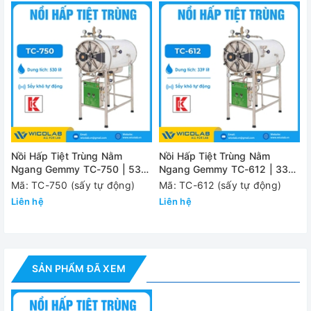
✅Khi thiếu nước nguồn tự ngắt- ngừng cấp nước và có
chuông báo.
✅ Toàn bộ buồng hấp bằng thép không gỉ - Vỏ ngoài bằng
thép sơn tĩnh điện
Thông số kỹ thuật
MODEL
WS-28
Nồi Hấp Tiệt Trùng Nằm
Nồi Hấp Tiệt Trùng Nằm
280 l
Ngang Gemmy TC-750 | 530
Ngang Gemmy TC-612 | 339
Buồng hấp
Lít - Sấy Tự Động
Lít - Sấy Tự Động
l
φ600×
Mã: TC-750 (sấy tự động)
Mã: TC-612 (sấy tự động)
Liên hệ
Liên hệ
Áp suất làm việc
0.22
Nhiệt độ tối đa
134
Dải nhiệt độ cài
SẢN PHẨM ĐÃ XEM
40℃-1
đặt
Thời gian tiệt