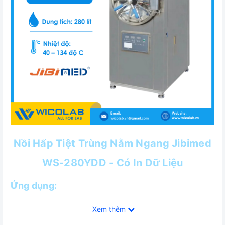
Nồi Hấp Tiệt Trùng Nằm Ngang Jibimed
WS-280YDD - Có In Dữ Liệu
Ứng dụng:
Sử dụng hơi bão hòa để tiệt trùng, dùng trong các bệnh
Xem thêm
viện, trung tâm chăm sóc sức khỏe cộng đồng, trạm y tế,