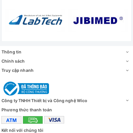
Hỗ trợ hệ thống Windows XP / 7/8/10,
Hỗ trợ PC
WiF
Ống kính
Ống kính
Cmou
Công suất
0,12 2X (khoảng 8X 100X 
Thông tin
phóng đại
Chính sách
Khoảng cách
55mm1
Truy cập nhanh
làm việc
Trường thị giác
43mm1
Đánh giá
Công ty TNHH Thiết bị và Công nghệ Wico
Phương thức thanh toán
Kết nối với chúng tôi