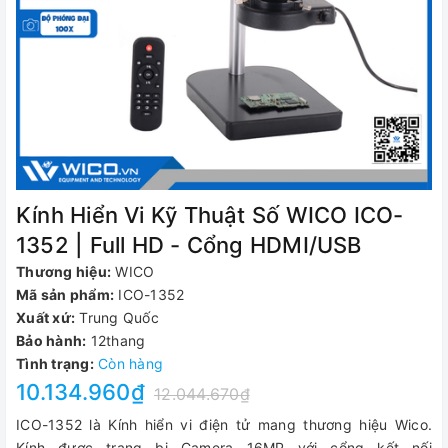
Kính Hiển Vi Kỹ Thuật Số WICO ICO-
1352 | Full HD - Cổng HDMI/USB
Thương hiệu:
WICO
Mã sản phẩm:
ICO-1352
Xuất xứ:
Trung Quốc
Bảo hành:
12thang
Tình trạng:
Còn hàng
10.134.960₫
12.044.670₫
ICO-1352 là Kính hiển vi điện tử mang thương hiệu Wico.
Kính được trang bị Camera 16MP với cổng kết nối