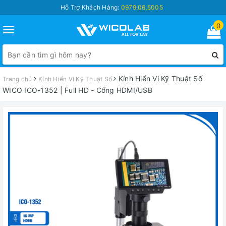
Hỗ Trợ Khách Hàng:
0979.06.5005
0
Toggle
navigation
Kính Hiển Vi Kỹ Thuật Số
Trang chủ
Kính Hiển Vi Kỹ Thuật Số
WICO ICO-1352 | Full HD - Cổng HDMI/USB