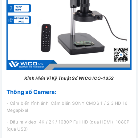
Kính Hiển Vi Kỹ Thuật Số WICO ICO-1352
Thông số Camera:
- Cảm biến hình ảnh: Cảm biến SONY CMOS 1 / 2.3 HD 16
Megapixel
- Đầu ra video: 4K / 2K / 1080P Full HD (qua HDMI); 1080P
(qua USB)