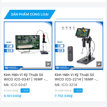
- Khoảng cách làm việc: 55mm-190mm
SẢN PHẨM CÙNG LOẠI
- Trường thị giác: 43mm-120mm
Cung cấp bao gồm:
- 01 x kính hiển vi
- 01 x C-mount
- 01 x Đèn LED với nguồn điện
- 01 x giá để bàn
- 01 x điều khiển từ xa
Kính Hiển Vi Kỹ Thuật Số
Kính Hiển Vi Kỹ Thuật Số
WICO ICO-0347 | 16MP -
WICO ICO-2214 | 16MP -
- 01 x đường HDMI
Cổng HDMI/USB
Cổng HDMI/USB
Mã: ICO-0347
Mã: ICO-2214
8.700.120₫
- 30%
13.309.560₫
- 42%
- 01 x USB
6.101.040₫
7.752.030₫
Thông số kỹ thuật