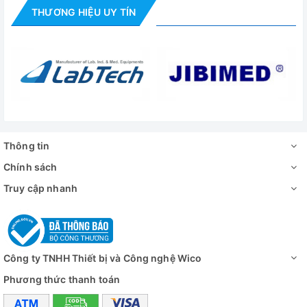
8 phút lên 37 độ C
Thời gian hồi nhiệt
THƯƠNG HIỆU UY TÍN
(cửa mở 30 giây)
12 phút lên 50 độ C
Bộ điều khiển
Bộ điều khiển Smart-Lab
TM
Cổng kết nối
Sẵn cổng RS232C kết nối máy tính
Màn hình
Màn hình kỹ thuật số LCD cảm ứng 4 
Thời gian
99 giờ 59 phút (cài trễ/ chạy liên tục)
Thông tin
Công suất gia nhiệt
150 W
Chính sách
Kệ
2 kệ thép bọc PE, tải mỗi kệ: 16kg
Truy cập nhanh
Thông gió
1 lỗ thông gió với nắp bằng thép kh
Đối lưu
Loại đối lưu tự nhiên
Công ty TNHH Thiết bị và Công nghệ Wico
Tính năng an toàn
Bảo vệ quá nhiệt, quá dòng, phát hiện
Phương thức thanh toán
Buồng tủ Thép không gỉ