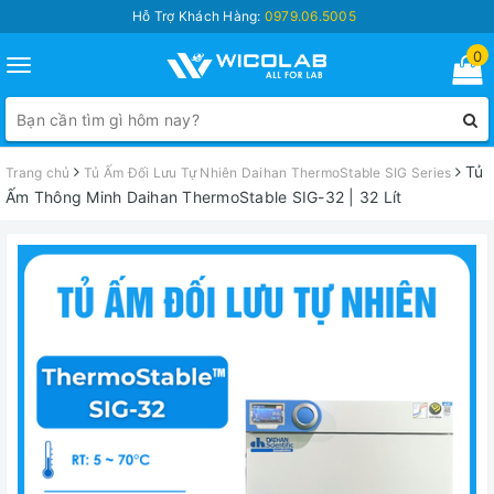
Hỗ Trợ Khách Hàng:
0979.06.5005
0
Toggle
navigation
Tủ
Trang chủ
Tủ Ấm Đối Lưu Tự Nhiên Daihan ThermoStable SIG Series
Ấm Thông Minh Daihan ThermoStable SIG-32 | 32 Lít