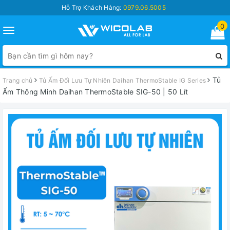
Hỗ Trợ Khách Hàng:
0979.06.5005
0
Toggle
navigation
Tủ
Trang chủ
Tủ Ấm Đối Lưu Tự Nhiên Daihan ThermoStable IG Series
Ấm Thông Minh Daihan ThermoStable SIG-50 | 50 Lít