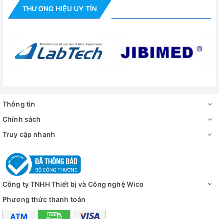
THƯƠNG HIỆU UY TÍN
8 phút lên 37 độ C
Thời gian hồi nhiệt
(cửa mở 30 giây)
12 phút lên 50 độ C
Bộ điều khiển
Bộ điều khiển Smart-Lab
TM
Cổng kết nối
Sẵn cổng RS232C kết nối máy tính
Màn hình
Màn hình kỹ thuật số LCD cảm ứng 4 
Thông tin
Thời gian
99 giờ 59 phút (cài trễ/ chạy liên tục)
Chính sách
Công suất gia nhiệt
200 W
Truy cập nhanh
Kệ
2 kệ thép bọc PE, tải mỗi kệ: 16kg
Thông gió
1 lỗ thông gió với nắp bằng thép kh
Đối lưu
Loại đối lưu tự nhiên
Công ty TNHH Thiết bị và Công nghệ Wico
Tính năng an toàn
Bảo vệ quá nhiệt, quá dòng, phát hiện
Phương thức thanh toán
Buồng tủ Thép không gỉ