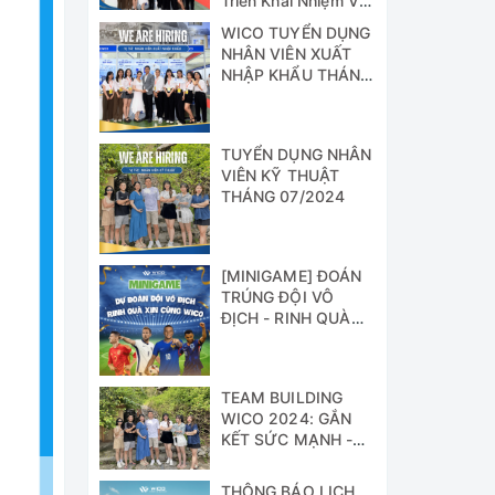
Triển Khai Nhiệm Vụ
Công Tác 6 Tháng
WICO TUYỂN DỤNG
Cuối Năm 2024
NHÂN VIÊN XUẤT
NHẬP KHẨU THÁNG
07/2024
TUYỂN DỤNG NHÂN
VIÊN KỸ THUẬT
THÁNG 07/2024
[MINIGAME] ĐOÁN
TRÚNG ĐỘI VÔ
ĐỊCH - RINH QUÀ
XỊN CÙNG WICO!!!
TEAM BUILDING
WICO 2024: GẮN
KẾT SỨC MẠNH -
VỮNG BƯỚC
THÀNH CÔNG
THÔNG BÁO LỊCH