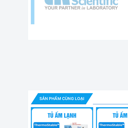
Tủ Ấm Lạnh - Tủ 
Tính Năng Nổi Bật
✅ Chứng nhận CE, UL/CUL
SẢN PHẨM CÙNG LOẠI
✅ Bảo hiểm PL (trách nhiệm với sản phẩm)
✅ Chứng nhận và Truy suất nguồn gốc được kiểm s
sở dữ liệu theo dõi.