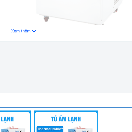
Xem thêm
BOD Daihan ThermoStable IR-250
oát bằng số seri, giấy chứng nhận, thông tin giao nhận, và Hệ t