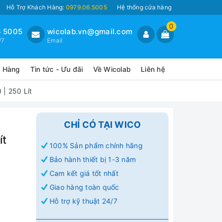
Hỗ Trợ Khách Hàng:
0979.06.5005
Hệ thống cửa hàng
0
 5005
wicolab.vn@gmail.com
/7
Email
o Hàng
Tin tức - Ưu đãi
Về Wicolab
Liên hệ
| 250 Lít
CHỈ CÓ TẠI WICO
ít
100% Sản phẩm chính hãng
Bảo hành thiết bị 1-3 năm
Cam kết giá tốt nhất
Giao hàng toàn quốc
Hỗ trợ kỹ thuật 24/7