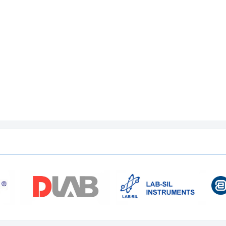
0
ông chứa CFC (R-404A)
4℃ ở 50℃