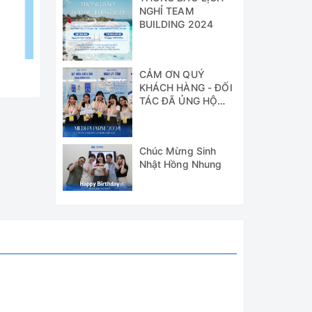
NGHỈ TEAM
BUILDING 2024
CẢM ƠN QUÝ
KHÁCH HÀNG - ĐỐI
TÁC ĐÃ ỦNG HỘ
WICO TẠI TRIỂN
LÃM MEDI-PHARM
2024
Chúc Mừng Sinh
Nhật Hồng Nhung
hống cơ