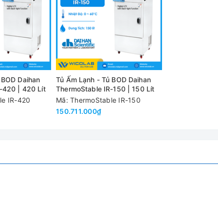
rạng quá tải của máy nén khí
h chính xác của nhiệt độ
 BOD Daihan
Tủ Ấm Lạnh - Tủ BOD Daihan
hệ thống ổn định nhiệt trong buồng, test nảy mầm, test BOD,..
-420 | 420 Lít
ThermoStable IR-150 | 150 Lít
le IR-420
Mã: ThermoStable IR-150
150.711.000₫
ức
PE
 dòng cảm biến phát hiện lỗi và dò rỉ
l được vô hiệu hóa)