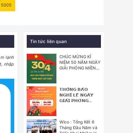
6 5005
Tin tức liên quan
CHÚC MỪNG KỈ
àm lạnh
NIỆM 50 NĂM NGÀY
t, nhập
GIẢI PHÓNG MIỀN
NAM - THỐNG
NHẤT ĐẤT NƯỚC
𝗧𝗛𝗢̂𝗡𝗚 𝗕𝗔́𝗢
𝗡𝗚𝗛𝗜̉ 𝗟𝗘̂̃ 𝗡𝗚𝗔̀𝗬
𝗚𝗜𝗔̉𝗜 𝗣𝗛𝗢́𝗡𝗚
𝗠𝗜𝗘̂̀𝗡 𝗡𝗔𝗠 (𝟯𝟬/𝟰)
𝗩𝗔̀ 𝗡𝗚𝗔̀𝗬 𝗤𝗨𝗢̂́𝗖
𝗧𝗘̂́ 𝗟𝗔𝗢 Đ𝗢̣̂𝗡𝗚
Wico : Tổng Kết 6
(𝟭/𝟱)
Tháng Đầu Năm và