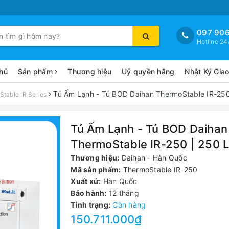
097 906
Hotline 24
hủ
Sản phẩm
Thương hiệu
Uỷ quyền hãng
Nhật Ký Gia
Tủ Ấm Lạnh - Tủ BOD Daihan ThermoStable IR-250 
table IR Series
Tủ Ấm Lạnh - Tủ BOD Daihan
ThermoStable IR-250 | 250 L
Thương hiệu:
Daihan - Hàn Quốc
Mã sản phẩm:
ThermoStable IR-250
Xuất xứ:
Hàn Quốc
Bảo hành:
12 tháng
Tình trạng:
Còn hàng
150.711.000₫