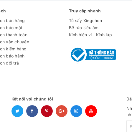
ách
Truy cập nhanh
ách bán hàng
Tủ sấy Xingchen
ách bảo mật
Bể rửa siêu âm
ch thanh toán
Kính hiển vi - Kính lúp
 số PID bằng bộ vi xử lí với nút nhấn Jog-Dial
ách vận chuyển
LCD với đèn nền
ách kiểm hàng
ách bảo hành
/ chạy liên tục)
ch đổi trả
p bằng thép không gỉ, đường kính 40mm
c
Kết nối với chúng tôi
Đă
dòng, phát hiện lỗi cảm biến
Nh
gỉ
nh
h điện