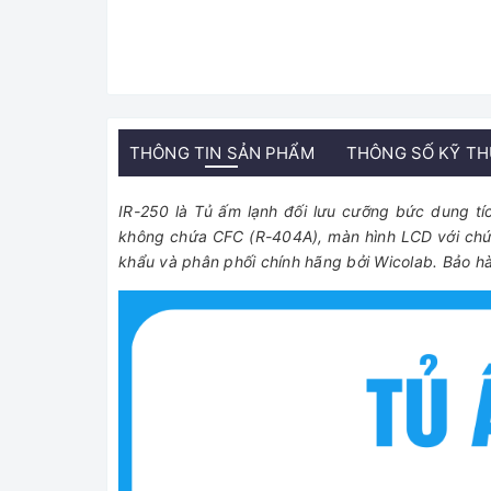
THÔNG TIN SẢN PHẨM
THÔNG SỐ KỸ T
IR-250 là Tủ ấm lạnh đối lưu cưỡng bức dung t
không chứa CFC (R-404A), màn hình LCD với chứ
khẩu và phân phối chính hãng bởi Wicolab. Bảo hàn