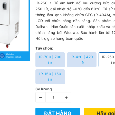
IR-250 ⭐ Tủ ấm lạnh đối lưu cưỡng bức du
250 Lít, dải nhiệt độ +0℃ đến 60℃. Tủ sử
thống làm lạnh không chứa CFC (R-404A), 
LCD với chức năng nền sáng. Sản phẩm 
Daihan - Hàn Quốc sản xuất, nhập khẩu và p
chính hãng bởi Wicolab. Bảo hành lên tới 1
Hỗ trợ giao hàng toàn quốc
Tùy chọn:
IR-700 | 700
IR-420 | 420
IR-250
Lít
Lít
Lí
IR-150 | 150
Lít
Số lượng
–
+
ĐẶT HÀNG
Hãy gọ