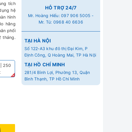
ng tích
HỖ TRỢ 24/7
 dụng hệ
Mr. Hoàng Hiếu:
097 906 5005
-
màn hình
Mr. Tú:
0968 40 6636
do hãng
hân phối
2 tháng.
TẠI HÀ NỘI
Số 122-A3 khu đô thị Đại Kim, P
Định Công, Q Hoàng Mai, TP Hà Nội
TẠI HỒ CHÍ MINH
 | 250
t
281/4 Bình Lợi, Phường 13, Quận
Bình Thạnh, TP Hồ Chí Minh
i