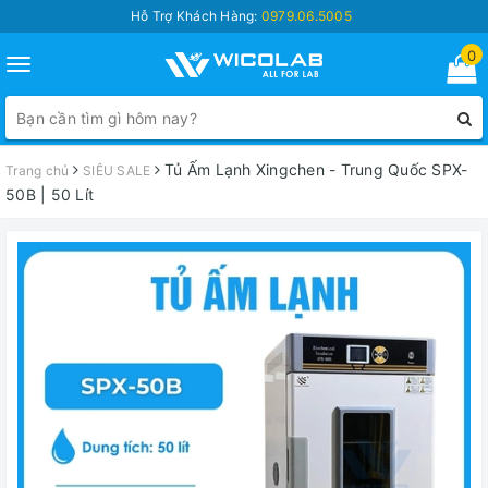
Hỗ Trợ Khách Hàng:
0979.06.5005
0
Toggle
navigation
Tủ Ấm Lạnh Xingchen - Trung Quốc SPX-
Trang chủ
SIÊU SALE
50B | 50 Lít