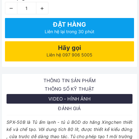
–
+
ĐẶT HÀNG
Liên hệ lại trong 30 phút
Hãy gọi
Liên hệ 097 906 5005
THÔNG TIN SẢN PHẨM
THÔNG SỐ KỸ THUẬT
VIDEO - HÌNH ẢNH
ĐÁNH GIÁ
SPX-50B là Tủ ấm lạnh - tủ ủ BOD do hãng Xingchen thiết
kế và chế tạo. Với dung tích 80 lít, được thiết kể kiểu đứng
, cửa trước dễ dàng thao tác. Tủ cho phép tạo 1 môi trường