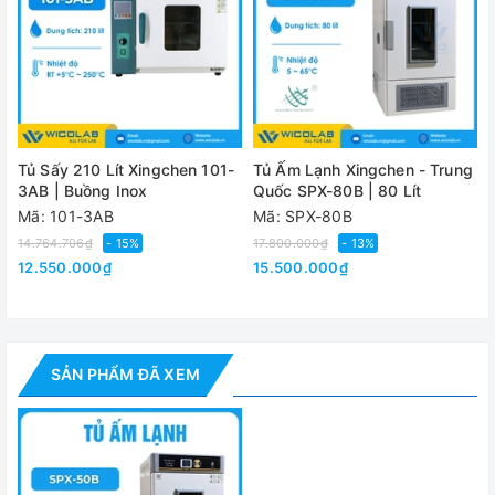
Trọng lượng
53kg
Video - Hình ảnh
Tủ Sấy 210 Lít Xingchen 101-
Tủ Ấm Lạnh Xingchen - Trung
3AB | Buồng Inox
Quốc SPX-80B | 80 Lít
Mã: 101-3AB
Mã: SPX-80B
14.764.706₫
- 15%
17.800.000₫
- 13%
12.550.000₫
15.500.000₫
SẢN PHẨM ĐÃ XEM