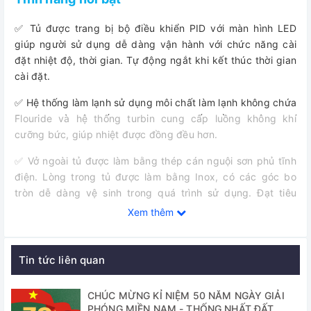
✅ Tủ được trang bị bộ điều khiển PID với màn hình LED
giúp người sử dụng dễ dàng vận hành với chức năng cài
đặt nhiệt độ, thời gian. Tự động ngắt khi kết thúc thời gian
cài đặt.
✅ Hệ thống làm lạnh sử dụng môi chất làm lạnh không chứa
Flouride và hệ thống turbin cung cấp luồng không khí
cưỡng bức, giúp nhiệt được đồng đều hơn.
✅ Vở ngoài tủ được làm bằng thép cán nguội sơn phủ tĩnh
điện. Lòng trong tủ được làm bằng Inox, có các góc bo
tròn dễ dàng vệ sinh trong quá trình sử dụng. Đạt tiêu
chuẩn dùng trong y tế, dược phẩm, mỹ phẩm, thực phẩm,
Xem thêm
nghiên cứu….
✅ Ngoài ra tủ được trang bị 1 cửa sổ kính có kích thước
Tin tức liên quan
lớn, giúp người sử dụng dễ dàng quan sát các mẫu trong
suốt quá trình sử dụng.
CHÚC MỪNG KỈ NIỆM 50 NĂM NGÀY GIẢI
PHÓNG MIỀN NAM - THỐNG NHẤT ĐẤT