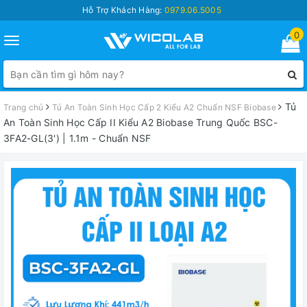
Hỗ Trợ Khách Hàng:
0979.06.5005
0
Toggle
navigation
Tủ
Trang chủ
Tủ An Toàn Sinh Học Cấp 2 Kiểu A2 Chuẩn NSF Biobase
An Toàn Sinh Học Cấp II Kiểu A2 Biobase Trung Quốc BSC-
3FA2-GL(3') | 1.1m - Chuẩn NSF