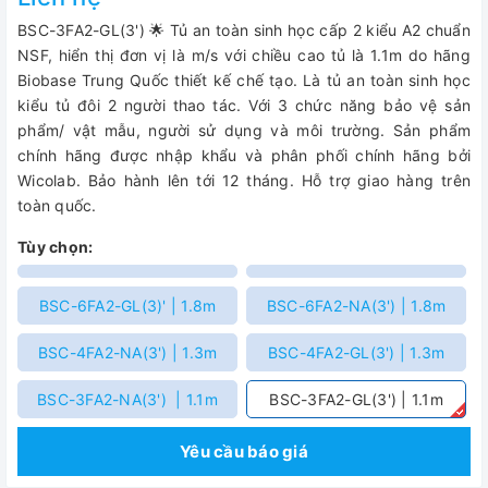
BSC-3FA2-GL(3') 🌟 Tủ an toàn sinh học cấp 2 kiểu A2 chuẩn
NSF, hiển thị đơn vị là m/s với chiều cao tủ là 1.1m do hãng
Biobase Trung Quốc thiết kế chế tạo. Là tủ an toàn sinh học
kiểu tủ đôi 2 người thao tác. Với 3 chức năng bảo vệ sản
phẩm/ vật mẫu, người sử dụng và môi trường. Sản phẩm
chính hãng được nhập khẩu và phân phối chính hãng bởi
Wicolab. Bảo hành lên tới 12 tháng. Hỗ trợ giao hàng trên
toàn quốc.
Tùy chọn:
BSC-6FA2-GL(3)' | 1.8m
BSC-6FA2-NA(3') | 1.8m
BSC-4FA2-NA(3') | 1.3m
BSC-4FA2-GL(3') | 1.3m
BSC-3FA2-NA(3') | 1.1m
BSC-3FA2-GL(3') | 1.1m
Yêu cầu báo giá