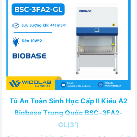
Tủ An Toàn Sinh Học Cấp II Kiểu A2
Biobase Trung Quốc BSC-3FA2-
GL(3')