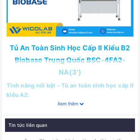
Tủ An Toàn Sinh Học Cấp II Kiểu B2
Biobase Trung Quốc BSC-4FA2-
NA(3')
Tính năng nổi bật - Tủ an toàn sinh học cấp II
kiểu A2:
Xem thêm
✅ Là tủ an toàn sinh học kiểu tủ đôi 2 người thao tác. Với 3
chức năng bảo vệ sản phẩm/ vật mẫu, người sử dụng và
môi trường.
Tin tức liên quan
✅ Được sử dụng rộng rãi trong các phòng thí nghiệm an