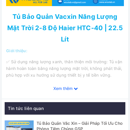
Tủ Bảo Quản Vacxin Năng Lượng
Mặt Trời 2-8 Độ Haier HTC-40 | 22.5
Lít
Giới thiệu:
✅ Sử dụng năng lượng xanh, thân thiện môi trường: Tủ vận
hành hoàn toàn bằng năng lượng mặt trời, không phát thải,
phù hợp với xu hướng sử dụng thiết bị y tế bền vững.
✅ Phù hợp với khu vực không có điện lưới: HTC-112 hoạt
Xem thêm
động hiệu quả tại những nơi có chỉ số bức xạ mặt trời cao,
nhiều giờ nắng trong ngày như vùng núi cao, vùng sâu
vùng xa, đảo...
Tin tức liên quan
✅ Thiết kế nhỏ gọn, dễ vận chuyển và lắp đặt: Thân tủ
Tủ Bảo Quản Vắc Xin – Giải Pháp Tối Ưu Cho
được tối ưu gọn nhẹ, dễ di chuyển, bề mặt chống ăn mòn,
Phòng Tiêm Chủng GSP