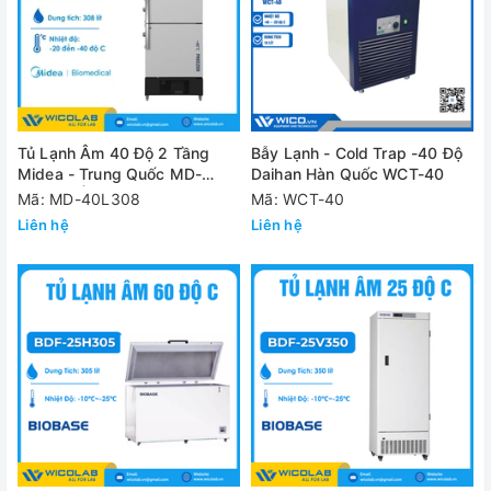
Tủ Lạnh Âm 40 Độ 2 Tầng
Bẫy Lạnh - Cold Trap -40 Độ
Midea - Trung Quốc MD-
Daihan Hàn Quốc WCT-40
40L308 | 308 Lít
Mã: MD-40L308
Mã: WCT-40
Liên hệ
Liên hệ