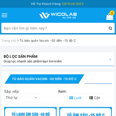
Hỗ Trợ Khách Hàng:
0979.06.5005
0
Toggle
navigation
Trang chủ
Tủ bảo quản Vacxin -50 đến -15 độ C
BỘ LỌC SẢN PHẨM
Giúp lọc nhanh sản phẩm bạn tìm kiếm
TỦ BẢO QUẢN VACXIN -50 ĐẾN -15 ĐỘ C
Sắp xếp:
Xem:
Thứ tự
Lưới
Cột