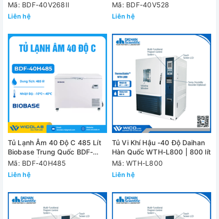
40V268II | 4 Khay
40V528 | Kiểu Đứng
Mã: BDF-40V268II
Mã: BDF-40V528
Liên hệ
Liên hệ
Tủ Lạnh Âm 40 Độ C 485 Lít
Tủ Vi Khí Hậu -40 Độ Daihan
Biobase Trung Quốc BDF-
Hàn Quốc WTH-L800 | 800 lít
40H485 | Cửa Trên
Mã: BDF-40H485
Mã: WTH-L800
Liên hệ
Liên hệ