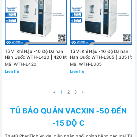
Tủ Vi Khí Hậu -40 Độ Daihan
Tủ Vi Khí Hậu -40 Độ Daihan
Hàn Quốc WTH-L420 | 420 lít
Hàn Quốc WTH-L305 | 305 lít
Mã: WTH-L420
Mã: WTH-L305
Liên hệ
Liên hệ
«
1
2
3
»
TỦ BẢO QUẢN VACXIN -50 ĐẾN
-15 ĐỘ C
ThietBiPhanTich.Vn đại diện phân phối chính hãng các loại Tủ