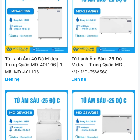
Tủ Lạnh Âm 40 Độ Midea -
Tủ Lạnh Âm Sâu -25 Độ
Trung Quốc MD-40L106 | 106
Midea - Trung Quốc MD-
Lít
25W568 |568 Lít
Mã: MD-40L106
Mã: MD-25W568
Liên hệ
Liên hệ