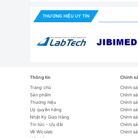
Dung tích
362 lít
THƯƠNG HIỆU UY TÍN
Dải nhiệt độ làm việc
-30 độ C ~ -40
Bước cài đặt/ hiển thị
0.1 độ C
Bộ điều khiển
Bộ điều khiển v
Cánh báo
Nhiệt độ quá ca
Kiểu làm lạnh
Làm lạnh trực t
Thông tin
Chính s
Môi chất làm lạnh
Hỗn hợp
Trang chủ
Chính s
Vật liệu bên trong
Thép không gỉ
Sản phẩm
Chính s
Vật liệu bên ngoài
Thép sơn phủ t
Thương hiệu
Chính sá
Uỷ quyền hãng
Chính s
Khay
5 khay thép kh
Nhật Ký Giao Hàng
Chính s
Tin tức - Ưu đãi
Chính s
Công suất
360W
Về Wicolab
Chính sá
Nguồn điện
AC110V/220V±