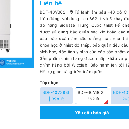
Liên hệ
BDF-40V362II 🌟Tủ lạnh âm sâu -40 độ C t
kiểu đứng, với dung tích 362 lít và 5 khay 
do hãng Biobase Trung Quốc thiết kế chế
được sử dụng bảo quản Vắc xin hoặc các 
cầu bảo quản âm sâu chẳng hạn như thí
khoa học ở nhiệt độ thấp, bảo quản tiểu cầu 
sinh học, đặc tính y sinh của các sản phẩm 
Sản phẩm chính hãng được nhập khẩu và ph
chính hãng bởi Wicolab. Bảo hành lên tới 1
Hỗ trợ giao hàng trên toàn quốc.
Tùy chọn:
BDF-40V398II
BDF-40V362II
BDF-40
| 398 lít
| 362 lít
| 268
Yêu cầu báo giá