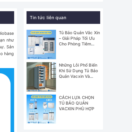
Tin tức liên quan
Tủ Bảo Quản Vắc Xin
Biobase
– Giải Pháp Tối Ưu
hạn như
Cho Phòng Tiêm
sự. Sản
Chủng GSP
ao hàng
Những Lỗi Phổ Biến
Khi Sử Dụng Tủ Bảo
Quản Vacxin Và
Cách Khắc Phục
CÁCH LỰA CHỌN
TỦ BẢO QUẢN
VACXIN PHÙ HỢP