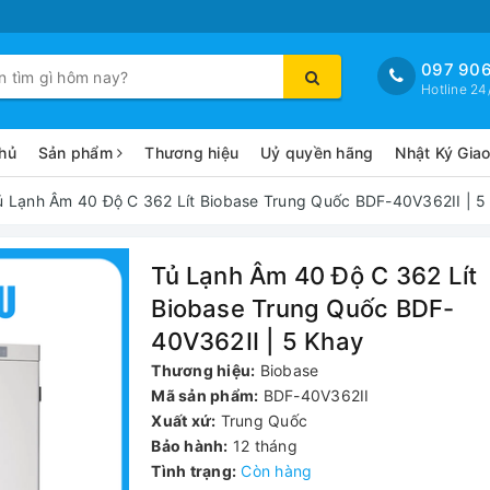
097 906
Hotline 24
hủ
Sản phẩm
Thương hiệu
Uỷ quyền hãng
Nhật Ký Gia
ủ Lạnh Âm 40 Độ C 362 Lít Biobase Trung Quốc BDF-40V362II | 5
Tủ Lạnh Âm 40 Độ C 362 Lít
Biobase Trung Quốc BDF-
40V362II | 5 Khay
Thương hiệu:
Biobase
Mã sản phẩm:
BDF-40V362II
Xuất xứ:
Trung Quốc
Bảo hành:
12 tháng
Tình trạng:
Còn hàng