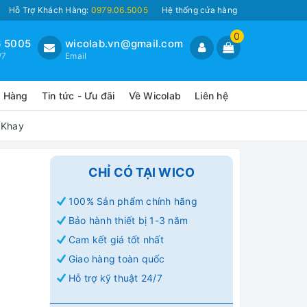
Hỗ Trợ Khách Hàng:
0979.06.5005
Hệ thống cửa hàng
0
 5005
wicolab.vn@gmail.com
/7
Email
o Hàng
Tin tức - Ưu đãi
Về Wicolab
Liên hệ
 Khay
CHỈ CÓ TẠI WICO
100% Sản phẩm chính hãng
Bảo hành thiết bị 1-3 năm
Cam kết giá tốt nhất
Giao hàng toàn quốc
Hỗ trợ kỹ thuật 24/7