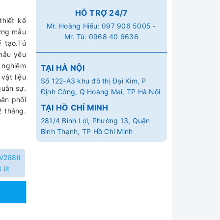
HỖ TRỢ 24/7
hiết kế
Mr. Hoàng Hiếu:
097 906 5005
-
đựng mẫu
Mr. Tú:
0968 40 6636
 tạo.Tủ
mẫu yêu
 nghiệm
TẠI HÀ NỘI
vật liệu
Số 122-A3 khu đô thị Đại Kim, P
quân sự.
Định Công, Q Hoàng Mai, TP Hà Nội
ân phối
TẠI HỒ CHÍ MINH
2 tháng.
281/4 Bình Lợi, Phường 13, Quận
Bình Thạnh, TP Hồ Chí Minh
V268II
 lít