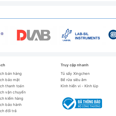
 độ C
i xử lý, màn hình kĩ thuật số
o/ thấp, lỗi cảm biến, lỗi nguồn
iếp
ách
Truy cập nhanh
ách bán hàng
Tủ sấy Xingchen
ách bảo mật
Bể rửa siêu âm
ĩnh điện với xốp cách nhiệt 110mm
ch thanh toán
Kính hiển vi - Kính lúp
ách vận chuyển
ông gỉ
ách kiểm hàng
ách bảo hành
ch đổi trả
10%, 50/60Hz