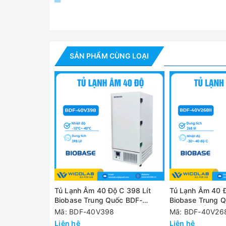
SẢN PHẨM CÙNG LOẠI
Tủ Lạnh Âm 40 Độ C 
Tính năng nổi bật Tủ lạnh -
✅ Đặc biệt tủ rất phù hợp cho việc bảo quản các 
sâu như: Vắc xin Comirnaty của Pfizer - BioNTech
COVID-19 của hãng Moderna (-15 đến -50 độ C/ 
Tủ Lạnh Âm 40 Độ C 398 Lít
Tủ Lạnh Âm 40 Đ
Biobase Trung Quốc BDF-
Biobase Trung 
Điều khiển và kiểm soát tốt nhiệt độ - Độ đồng đ
40V398II | 3 Khay
40V268II | 4 Kh
Mã: BDF-40V398
Mã: BDF-40V268
Liên hệ
Liên hệ