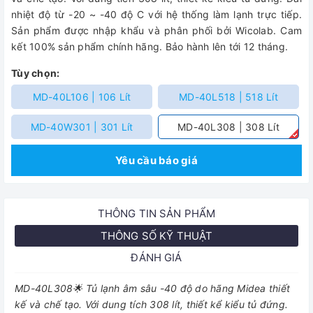
nhiệt độ từ -20 ~ -40 độ C với hệ thống làm lạnh trực tiếp.
Sản phẩm được nhập khẩu và phân phối bởi Wicolab. Cam
kết 100% sản phẩm chính hãng. Bảo hành lên tới 12 tháng.
Tùy chọn:
MD-40L106 | 106 Lít
MD-40L518 | 518 Lít
MD-40W301 | 301 Lít
MD-40L308 | 308 Lít
Yêu cầu báo giá
THÔNG TIN SẢN PHẨM
THÔNG SỐ KỸ THUẬT
ĐÁNH GIÁ
MD-40L308🌟 Tủ lạnh âm sâu -40 độ do hãng Midea thiết
kế và chế tạo. Với dung tích 308 lít, thiết kể kiểu tủ đứng.