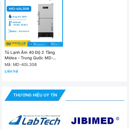
- Tủ bảo quản: 01 chiếc
- Bộ phụ kiện tiêu chuẩn
- Tài liệu hướng dẫn sử dụng
Đánh giá
Tủ Lạnh Âm 40 Độ 2 Tầng
Midea - Trung Quốc MD-
40L308 | 308 Lít
Mã: MD-40L308
Liên hệ
THƯƠNG HIỆU UY TÍN