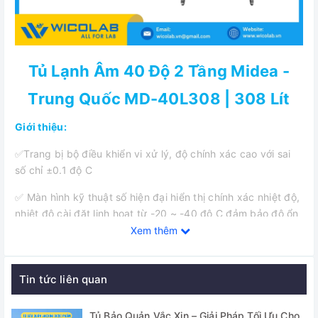
Tủ Lạnh Âm 40 Độ 2 Tầng Midea -
Trung Quốc MD-40L308 | 308 Lít
Giới thiệu:
✅Trang bị bộ điều khiển vi xử lý, độ chính xác cao với sai
số chỉ ±0.1 độ C
✅ Màn hình kỹ thuật số hiện đại hiển thị chính xác nhiệt độ,
nhiệt độ cài đặt linh hoạt từ -20 ~ -40 độ C đảm bảo độ ổn
định trong suốt quá trình làm việc
Xem thêm
✅ Trang bị cửa kín chống đọng sương với dải gioăng 3 lớp
giúp tăng khả năng cách nhiệt, giảm thiểu rò rỉ khí lạnh ra
Tin tức liên quan
ngoài
Tủ Bảo Quản Vắc Xin – Giải Pháp Tối Ưu Cho
✅ Kệ chứa mẫu nhiều tầng, dễ dàng điều chỉnh hoặc tháo