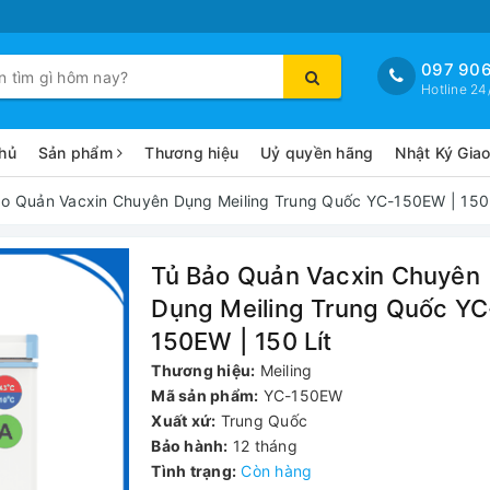
097 906
Hotline 24
hủ
Sản phẩm
Thương hiệu
Uỷ quyền hãng
Nhật Ký Gia
ảo Quản Vacxin Chuyên Dụng Meiling Trung Quốc YC-150EW | 150 
Tủ Bảo Quản Vacxin Chuyên
Dụng Meiling Trung Quốc YC
150EW | 150 Lít
Thương hiệu:
Meiling
Mã sản phẩm:
YC-150EW
Xuất xứ:
Trung Quốc
Bảo hành:
12 tháng
Tình trạng:
Còn hàng