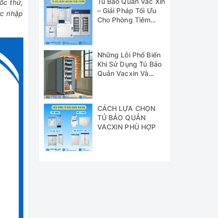
Tủ Bảo Quản Vắc Xin
ốc thử,
– Giải Pháp Tối Ưu
ợc nhập
Cho Phòng Tiêm
Chủng GSP
Những Lỗi Phổ Biến
Khi Sử Dụng Tủ Bảo
Quản Vacxin Và
Cách Khắc Phục
CÁCH LỰA CHỌN
TỦ BẢO QUẢN
VACXIN PHÙ HỢP