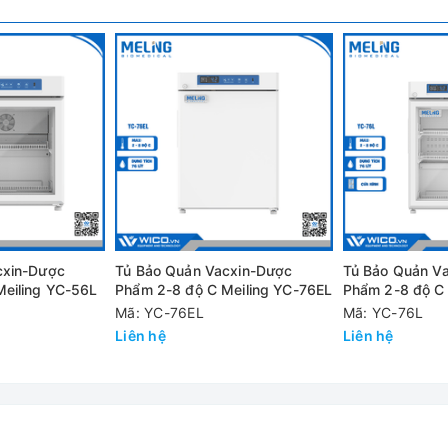
 Vacxin Meiling YC-150EW
cao, đảm bảo nhiệt độ bên trong luôn ổn định;
ông chứa Freon thân thiện với môi trường
 đến 8 độ C. Bước tăng 0.1 độ C
cxin-Dược
Tủ Bảo Quản Vacxin-Dược
Tủ Bảo Quản V
 khác
Meiling YC-56L
Phẩm 2-8 độ C Meiling YC-76EL
Phẩm 2-8 độ C 
Mã: YC-76EL
Mã: YC-76L
Liên hệ
Liên hệ