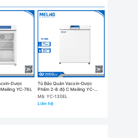
acxin-Dược
Tủ Bảo Quản Vacxin-Dược
Tủ Bảo Quản 
Meiling YC-76L
Phẩm 2-8 độ C Meiling YC-
Phẩm 2-8 độ C
130EL
Mã: YC-130EL
Mã: YC-130L
Liên hệ
Liên hệ