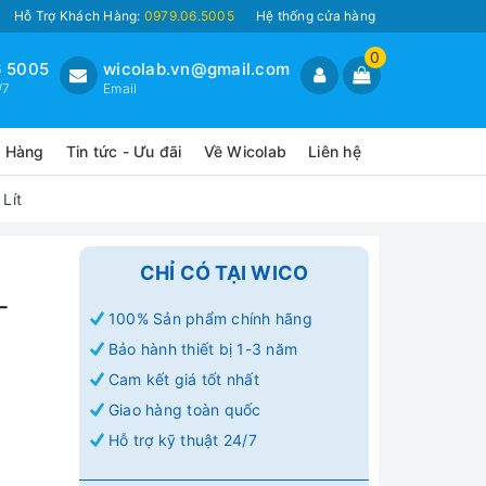
Hỗ Trợ Khách Hàng:
0979.06.5005
Hệ thống cửa hàng
0
 5005
wicolab.vn@gmail.com
/7
Email
o Hàng
Tin tức - Ưu đãi
Về Wicolab
Liên hệ
Lít
CHỈ CÓ TẠI WICO
-
100% Sản phẩm chính hãng
Bảo hành thiết bị 1-3 năm
Cam kết giá tốt nhất
Giao hàng toàn quốc
Hỗ trợ kỹ thuật 24/7