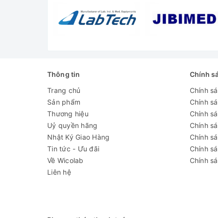
trong (WxDxH)
Nhiệt độ môi
trường
Chế độ làm lạnh
Cấp bảo vệ khí
Thông tin
Chính s
hậu
Trang chủ
Chính s
Chế độ rã đông
Sản phẩm
Chính s
Thương hiệu
Chính sá
Độ dày lớp cách
Uỷ quyền hãng
Chính s
nhiệt
Nhật Ký Giao Hàng
Chính s
Tin tức - Ưu đãi
Chính s
Kích thước bên
Về Wicolab
Chính sá
ngoài
Liên hệ
Khối lượng tủ
Đánh giá