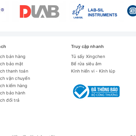
Từ 10 đến 43 độ C
Làm lạnh trực tiếp
ách
Truy cập nhanh
SN, N, ST, T
ách bán hàng
Tủ sấy Xingchen
Thủ công
ách bảo mật
Bể rửa siêu âm
ch thanh toán
Kính hiển vi - Kính lúp
110mm
ách vận chuyển
ách kiểm hàng
ách bảo hành
811 x 775 x 964 mm
ch đổi trả
76/96 kg