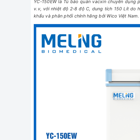
YC-150EW là Tủ bảo quản vacxin chuyên dụng ph
v.v, với nhiệt độ 2-8 độ C, dung tích 150 Lít d
khẩu và phân phối chính hãng bởi Wico Việt Nam. 