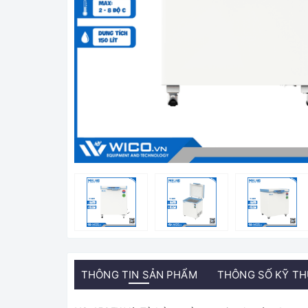
THÔNG TIN SẢN PHẨM
THÔNG SỐ KỸ T