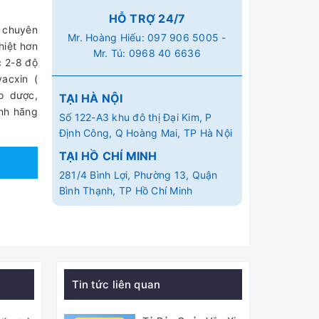
HỖ TRỢ 24/7
 chuyên
Mr. Hoàng Hiếu:
097 906 5005
-
hiệt hơn
Mr. Tú:
0968 40 6636
c 2-8 độ
acxin (
o dược,
TẠI HÀ NỘI
ính hãng
Số 122-A3 khu đô thị Đại Kim, P
Định Công, Q Hoàng Mai, TP Hà Nội
TẠI HỒ CHÍ MINH
281/4 Bình Lợi, Phường 13, Quận
Bình Thạnh, TP Hồ Chí Minh
Tin tức liên quan