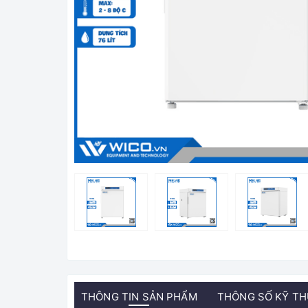
THÔNG TIN SẢN PHẨM
THÔNG SỐ KỸ T