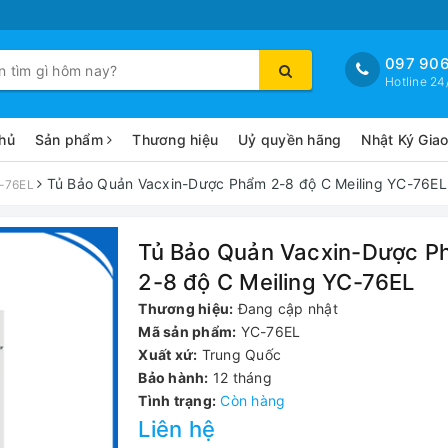
097 906
Hotline 24
hủ
Sản phẩm
Thương hiệu
Uỷ quyền hãng
Nhật Ký Gia
Tủ Bảo Quản Vacxin-Dược Phẩm 2-8 độ C Meiling YC-76EL
C-76EL
Tủ Bảo Quản Vacxin-Dược P
2-8 độ C Meiling YC-76EL
Thương hiệu:
Đang cập nhật
Mã sản phẩm:
YC-76EL
Xuất xứ:
Trung Quốc
Bảo hành:
12 tháng
Tình trạng:
Còn hàng
Liên hệ