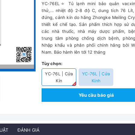
YC-76EL⭐ Tủ lạnh mini bảo quản vacxin
thử,... nhiệt độ 2-8 độ C, dung tích 76 Lít,
đứng, cánh kín do hãng Zhongke Meiling Cr
thiết kế chế tạo. Sản phẩm thích hợp sử 
các nhà thuốc, nhà máy dược phẩm, bện
trung tâm phòng chống dịch bệnh, phòn
Nhập khẩu và phân phối chính hãng bởi Wi
Nam. Bảo hành lên tới 12 tháng
Tùy chọn:
YC-76L | Cửa
YC-76L | Cửa
Kín
Kính
Yêu cầu báo giá
HUẬT
ĐÁNH GIÁ