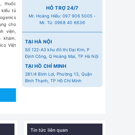
, thuốc
HỖ TRỢ 24/7
 kiểu tủ
Mr. Hoàng Hiếu:
097 906 5005
-
yogenics
Mr. Tú:
0968 40 6636
dụng cho
h viện,
g khám.
TẠI HÀ NỘI
co Việt
Số 122-A3 khu đô thị Đại Kim, P
Định Công, Q Hoàng Mai, TP Hà Nội
TẠI HỒ CHÍ MINH
281/4 Bình Lợi, Phường 13, Quận
Bình Thạnh, TP Hồ Chí Minh
Tin tức liên quan