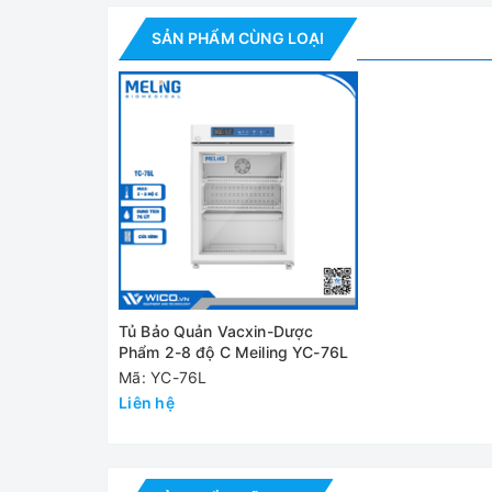
SẢN PHẨM CÙNG LOẠI
Tủ Bảo Quản Vacxin-D
Tính năng nổi bật
✅ Kiểm soát nhiệt độ thông minh:
+ Hệ thống kiểm soát nhiệt độ vi xử lý có độ chín
cao/thấp, nhiệt độ môi trường và nhiệt độ thiết b
+ Màn hình hiển thị nhiệt độ kỹ thuật số độ sáng c
Tủ Bảo Quản Vacxin-Dược
Phẩm 2-8 độ C Meiling YC-76L
✅ Hệ thống làm lạnh: Được trang bị máy nén được
Mã: YC-76L
bằng không khí hiệu quả cao và dàn bay hơi dạn
Liên hệ
✅ Kết cấu:
+ Trang bị kệ chất lượng cao làm bằng dây thép 