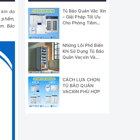
Tủ Bảo Quản Vắc Xin
 kín do
– Giải Pháp Tối Ưu
c phẩm,
Cho Phòng Tiêm
am. Bảo
Chủng GSP
Những Lỗi Phổ Biến
Khi Sử Dụng Tủ Bảo
Quản Vacxin Và
Cách Khắc Phục
CÁCH LỰA CHỌN
TỦ BẢO QUẢN
VACXIN PHÙ HỢP