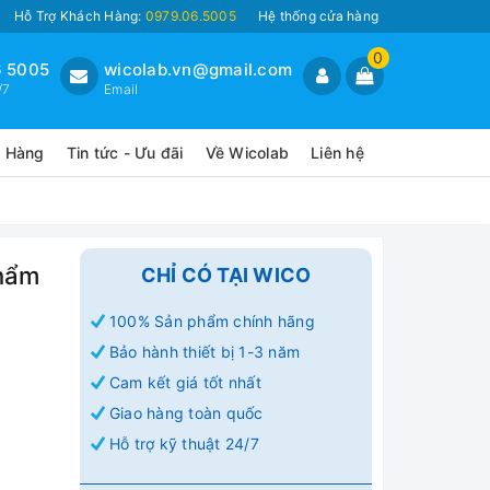
Hỗ Trợ Khách Hàng:
0979.06.5005
Hệ thống cửa hàng
0
 5005
wicolab.vn@gmail.com
/7
Email
o Hàng
Tin tức - Ưu đãi
Về Wicolab
Liên hệ
hẩm
CHỈ CÓ TẠI WICO
100% Sản phẩm chính hãng
Bảo hành thiết bị 1-3 năm
Cam kết giá tốt nhất
Giao hàng toàn quốc
Hỗ trợ kỹ thuật 24/7