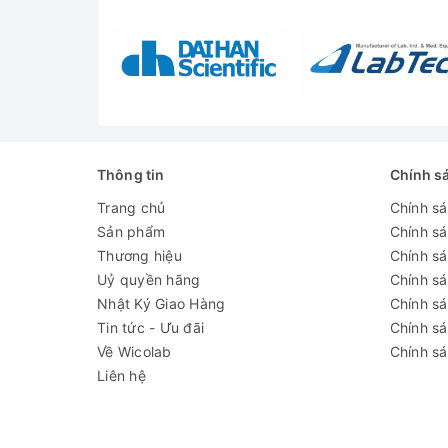
Thiết kế
Kiểu đứng, 1 cánh kín
Dung tích
76 Lít
Climate Class N
Môi trường làm
việc
(16-32 độ C)
Dải nhiệt độ
2 đến 8 độ C
Thông tin
Chính s
Chất làm lạnh
R600a
Trang chủ
Chính s
Sản phẩm
Chính s
Kích thước bên
444 x 440 x 536 mm
Thương hiệu
Chính sá
trong
Uỷ quyền hãng
Chính s
Bộ điều khiển
Vi xử lý
Nhật Ký Giao Hàng
Chính s
Tin tức - Ưu đãi
Chính s
Màn hình
Kỹ thuật số
Về Wicolab
Chính sá
Liên hệ
Máy nén
1
Chế độ làm lạnh
Làm lạnh cưỡng bức