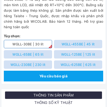
màn hình LCD, dải nhiệt độ RT+10°C đến 300°C. Buồng sấy
được làm bằng thép không gỉ. Sản phẩm được sản xuất bởi
hãng Taisite - Trung Quốc, được nhập khẩu và phân phối
chính hãng bởi WICOLAB. Bảo hành 12 tháng. Hỗ trợ giao
hàng toàn quốc
Tùy chọn:
WGLL-30BE | 30 lít
WGLL-455BE | 45 lít
WGLL-65BE | 65 lít
WGLL-125BE | 125 lít
WGLL-230BE | 230 lít
WGLL-625BE | 625 lít
Yêu cầu báo giá
THÔNG TIN SẢN PHẨM
THÔNG SỐ KỸ THUẬT