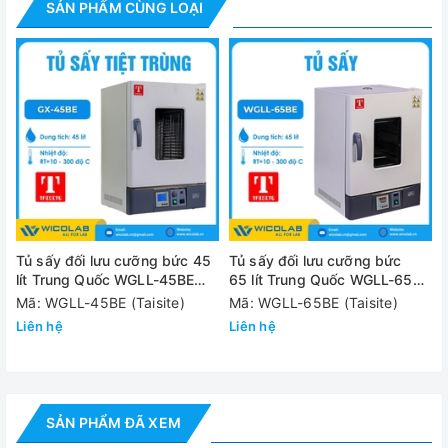
SẢN PHẨM CÙNG LOẠI
✅ Buồng sấy được làm bằng thép không gỉ.
Cung cấp bao gồm
- Tủ sấy WGLL-30BE
- Khay trữ mẫu: 02 chiếc
- Hướng dẫn sử dụng tiếng Anh và Tiếng Việt
Thông số kỹ thuật
Tủ sấy đối lưu cưỡng bức 45
Tủ sấy đối lưu cưỡng bức
Model
WGLL-30B
lít Trung Quốc WGLL-45BE
65 lít Trung Quốc WGLL-65BE
(Màn hình LCD)
(Màn hình LCD)
Mã: WGLL-45BE (Taisite)
Mã: WGLL-65BE (Taisite)
Thể tích buồng sấy
30 lít
Liên hệ
Liên hệ
Phạm vi nhiệt độ
RT+10°C - 
Dao động nhiệt độ
±1°C
SẢN PHẨM ĐÃ XEM
Kích thước buồng sấy
310x310x3