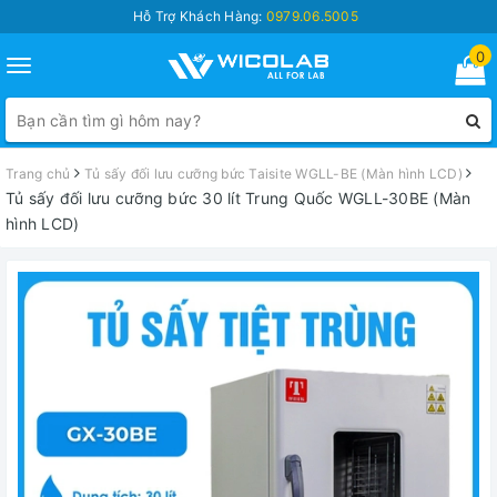
Hỗ Trợ Khách Hàng:
0979.06.5005
0
Toggle
navigation
Trang chủ
Tủ sấy đối lưu cưỡng bức Taisite WGLL-BE (Màn hình LCD)
Tủ sấy đối lưu cưỡng bức 30 lít Trung Quốc WGLL-30BE (Màn
hình LCD)