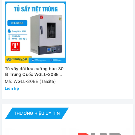
Kích thước đóng gói
550x570x7
Nguồn điện
220V
Công suất
0.8 Kw
Khối lượng (NW/GW)
33/37 kg
Đánh giá
Tủ sấy đối lưu cưỡng bức 30
lít Trung Quốc WGLL-30BE
(Màn hình LCD)
Mã: WGLL-30BE (Taisite)
Liên hệ
THƯƠNG HIỆU UY TÍN