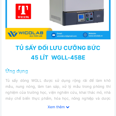
TỦ SẤY ĐỐI LƯU CƯỠNG BỨC
45 LÍT WGLL-45BE
Ứng dụng
Tủ sấy dòng WGLL được sử dụng rộng rãi để làm khô
mẫu, nung nóng, làm tan sáp, xử lý mẫu trong phòng thí
nghiệm của trường học, viện nghiên cứu, khai thác mỏ, nhà
máy chế biến thực phẩm, hóa học, nông nghiệp và dược
phẩm…
Xem thêm
Đặc điểm kỹ thuật chung của dòng BE