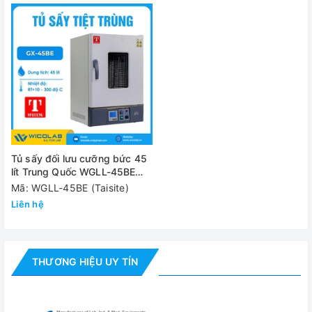
Kích thước đóng gói
620x585x
Nguồn điện
220V
Công suất
1.2 Kw
Khối lượng (NW/GW)
33/43 kg
Đánh giá
Tủ sấy đối lưu cưỡng bức 45
lít Trung Quốc WGLL-45BE
(Màn hình LCD)
Mã: WGLL-45BE (Taisite)
Liên hệ
THƯƠNG HIỆU UY TÍN