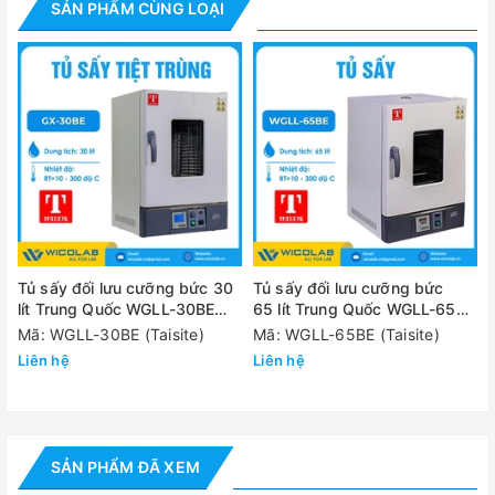
SẢN PHẨM CÙNG LOẠI
✅ Buồng sấy được làm bằng thép không gỉ.
Cung cấp bao gồm
- Tủ sấy WGLL-45BE
- Khay trữ mẫu: 02 chiếc
- Hướng dẫn sử dụng tiếng Anh và Tiếng Việt
Thông số kỹ thuật
Tủ sấy đối lưu cưỡng bức 30
Tủ sấy đối lưu cưỡng bức
Model
WGLL-45B
lít Trung Quốc WGLL-30BE
65 lít Trung Quốc WGLL-65BE
(Màn hình LCD)
(Màn hình LCD)
Mã: WGLL-30BE (Taisite)
Mã: WGLL-65BE (Taisite)
Thể tích buồng sấy
45 lít
Liên hệ
Liên hệ
Phạm vi nhiệt độ
RT+10°C -
Dao động nhiệt độ
±1°C
SẢN PHẨM ĐÃ XEM
Kích thước buồng sấy
350*350*