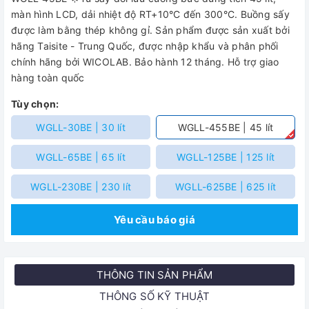
màn hình LCD, dải nhiệt độ RT+10°C đến 300°C. Buồng sấy
được làm bằng thép không gỉ. Sản phẩm được sản xuất bởi
hãng Taisite - Trung Quốc, được nhập khẩu và phân phối
chính hãng bởi WICOLAB. Bảo hành 12 tháng. Hỗ trợ giao
hàng toàn quốc
Tùy chọn:
WGLL-30BE | 30 lít
WGLL-455BE | 45 lít
WGLL-65BE | 65 lít
WGLL-125BE | 125 lít
WGLL-230BE | 230 lít
WGLL-625BE | 625 lít
Yêu cầu báo giá
THÔNG TIN SẢN PHẨM
THÔNG SỐ KỸ THUẬT