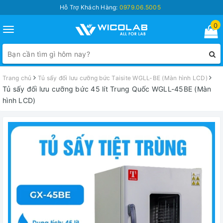
Hỗ Trợ Khách Hàng:
0979.06.5005
0
Toggle
navigation
Trang chủ
Tủ sấy đối lưu cưỡng bức Taisite WGLL-BE (Màn hình LCD)
Tủ sấy đối lưu cưỡng bức 45 lít Trung Quốc WGLL-45BE (Màn
hình LCD)