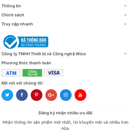
nhiệt
+ 45 phút ở 150℃
Thông tin
Chính sách
Kích thước bên
trong tủ
550×480×600 mm
Truy cập nhanh
(WxDxH)
Kích thước bên
ngoài tủ
718×777×947 mm
(WxDxH)
Công ty TNHH Thiết bị và Công nghệ Wico
Phương thức thanh toán
Kệ (có sẵn)
2 kệ làm bằng sợi thép không gỉ, tải trọng
An toàn mạch
Bảo vệ nhiệt độ quá tải/ Bảo vệ quá dòng/
Kết nối với chúng tôi
+ Vật liệu bên trong: Thép không gỉ (#304
Vật liệu
+ Vật liệu bên ngoài: Thép phun sơn tĩnh đ
+ Vật liệu cách nhiệt: Len thủy tinh
Đăng ký nhận nhiều ưu đãi
Kích thước vận
Nhận thông tin sản phẩm mới nhất, tin khuyến mãi và nhiều hơn
808×884×1133 mm
chuyển
nữa.