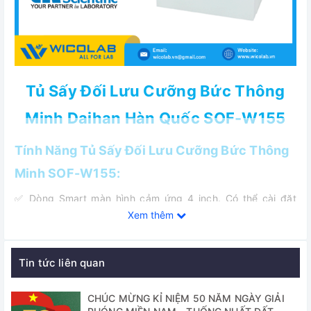
Tủ Sấy Đối Lưu Cưỡng Bức Thông
Minh Daihan Hàn Quốc SOF-W155
Tính Năng Tủ Sấy Đối Lưu Cưỡng Bức Thông
Minh SOF-W155:
✅ Dòng Smart màn hình cảm ứng 4 inch. Có thể cài đặt
giám sát nhiệt độ qua APP. Nhiệt độ RT+5 đến 250 độ C.
Xem thêm
✅ Điều khiển nhiệt độ chính xác với Bộ điều khiển kỹ thuật
số Fuzzy
Tin tức liên quan
✅ Cánh tủ có ô cửa kính: Người dùng có thể quan sát quá
CHÚC MỪNG KỈ NIỆM 50 NĂM NGÀY GIẢI
trình sấy.