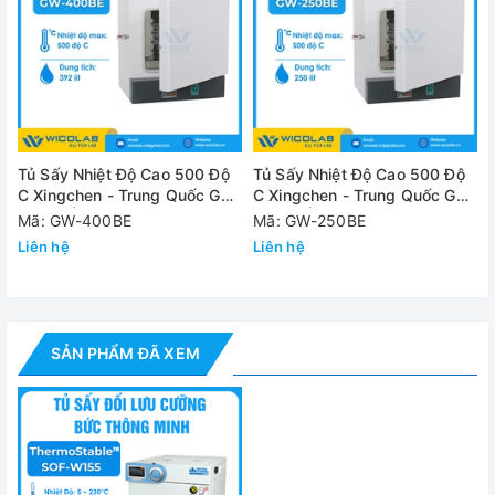
✅ Cài đặt được nhiều chương trình và thông số
✅ Dải nhiệt độ: Nhiệt độ môi trường +5 đến 230 độ C, độ
chính xác ±0.5 độ C ở 100 độ C
✅ Thích hợp cho sấy khô, nung khô, ủ nóng, hóa rắn, tiền
Tủ Sấy Nhiệt Độ Cao 500 Độ
Tủ Sấy Nhiệt Độ Cao 500 Độ
gia nhiệt và ngưng kết.
C Xingchen - Trung Quốc GW-
C Xingchen - Trung Quốc GW-
400BE | 392 Lít
250BE | 250 Lít
Mã: GW-400BE
Mã: GW-250BE
Cung cấp bao gồm:
Liên hệ
Liên hệ
- Tủ sấy Daihan SOF-W155
- 02 giá để mẫu
- Tài liệu hướng dẫn sử dụng tiếng Anh
SẢN PHẨM ĐÃ XEM
Thông số kỹ thuật
Model
SOF-W155
Dung tích
155 Lít