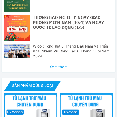
độ đồng đều hơn, sử dụng ít điện năng hơn và tiếng ồn
thấp hơn.
𝗧𝗛𝗢̂𝗡𝗚 𝗕𝗔́𝗢 𝗡𝗚𝗛𝗜̉ 𝗟𝗘̂̃ 𝗡𝗚𝗔̀𝗬 𝗚𝗜𝗔̉𝗜
✅ Nhiều chức năng bảo vệ an toàn: Nhiều cảnh báo bao
𝗣𝗛𝗢́𝗡𝗚 𝗠𝗜𝗘̂̀𝗡 𝗡𝗔𝗠 (𝟯𝟬/𝟰) 𝗩𝗔̀ 𝗡𝗚𝗔̀𝗬
gồm nhiệt độ cao và thấp, mất điện, cửa khép hờ, lỗi cảm
𝗤𝗨𝗢̂́𝗖 𝗧𝗘̂́ 𝗟𝗔𝗢 Đ𝗢̣̂𝗡𝗚 (𝟭/𝟱)
biến và pin yếu. Âm thanh rung, đèn nhấp nháy và kết nối
từ xa là các tính năng báo động tiêu chuẩn. Pin tích hợp
cung cấp nguồn cho hệ thống cảnh báo trong trường hợp
Wico : Tổng Kết 6 Tháng Đầu Năm và Triển
mất điện. Mô đun thẻ quẹt NFC tiêu chuẩn.
Khai Nhiệm Vụ Công Tác 6 Tháng Cuối Năm
2024
Thông số kỹ thuật
Xem thêm
- Thiết kế:
Kiểu ngăn kéo
- Dải nhiệt độ làm việc:
4±1 độ C
SẢN PHẨM CÙNG LOẠI
- Dung tích:
149 lít
- Khả năng bảo quản:
60 túi máu 450ml
- Ngăn chứa túi máu:
2 ngăn kéo + 6 giỏ đựng