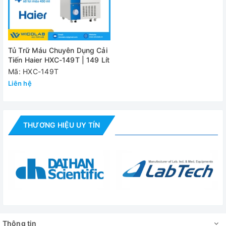
- Dòng điện: 1.4A
- Khối lượng (NW/GW): 182/217 kg
- Kích thước trong(W*D*H): 505 x 560 x 610 mm
Tủ Trữ Máu Chuyên Dụng Cải
Tiến Haier HXC-149T | 149 Lít
- Kích thước ngoài(W*D*H): 625 x 820 x 1150 mm
Mã: HXC-149T
Đánh giá
Liên hệ
THƯƠNG HIỆU UY TÍN
Thông tin