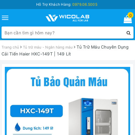
Hỗ Trợ Khách Hàng:
0979.06.5005
0
Toggle
navigation
Tủ Trữ Máu Chuyên Dụng
Trang chủ
Tủ trữ máu - Ngân hàng máu
Cải Tiến Haier HXC-149T | 149 Lít