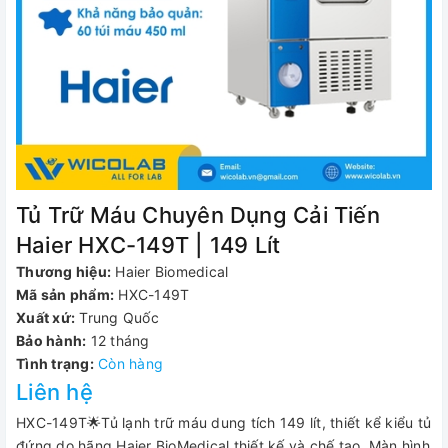
Tủ Trữ Máu Chuyên Dụng Cải Tiến
Haier HXC-149T | 149 Lít
Thương hiệu:
Haier Biomedical
Mã sản phẩm:
HXC-149T
Xuất xứ:
Trung Quốc
Bảo hành:
12 tháng
Tình trạng:
Còn hàng
Liên hệ
HXC-149T🌟Tủ lạnh trữ máu dung tích 149 lít, thiết kể kiểu tủ
đứng do hãng Haier BioMedical thiết kế và chế tạo. Màn hình