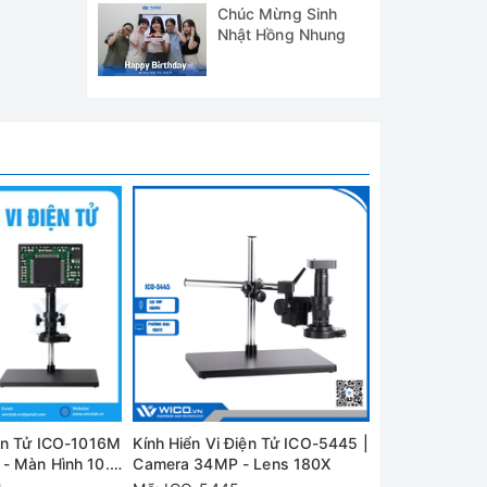
Chúc Mừng Sinh
Nhật Hồng Nhung
iện Tử ICO-1016M
Kính Hiển Vi Điện Tử ICO-5445 |
Kính Hiển Vi 
- Màn Hình 10.1
Camera 34MP - Lens 180X
Thương Hiệu 
34MP - Lens 