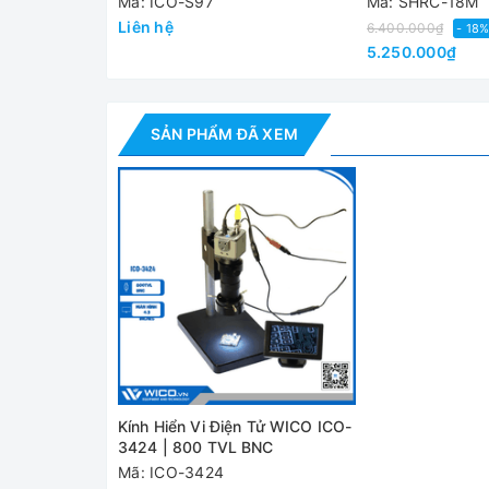
Mã: ICO-S97
Mã: SHRC-18M
Liên hệ
6.400.000₫
- 18
- Độ phân giải: 480 x 272
5.250.000₫
- Chất liệu vỏ: Nhựa ABS kỹ thuật
- Xử lý bề mặt: Tấm lót polyester (sơn đàn hồi)
SẢN PHẨM ĐÃ XEM
- Công suất máy tiêu thụ: 06.W (Nguồn khẩn cấp
- Tiêu chuẩn đầu vào video: PAL / NTSC
- Đầu ra nguồn khẩn cấp: DC 12V
- Tự động Sleep: sau 3 phút
- Kích thước (L x W x D): 113mm x 70mm x 20 m
Thông số ống kính
- Ống kính zoom c-mount
Kính Hiển Vi Điện Tử WICO ICO-
3424 | 800 TVL BNC
- Độ phóng đại 10X - 100X trên màn hình)
Mã: ICO-3424