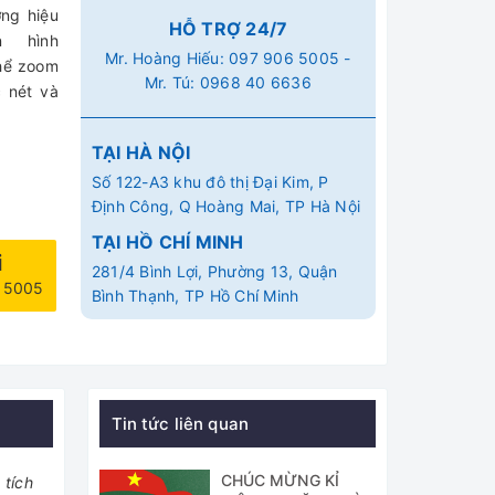
ơng hiệu
HỖ TRỢ 24/7
 hình
Mr. Hoàng Hiếu:
097 906 5005
-
thể zoom
Mr. Tú:
0968 40 6636
c nét và
TẠI HÀ NỘI
Số 122-A3 khu đô thị Đại Kim, P
Định Công, Q Hoàng Mai, TP Hà Nội
TẠI HỒ CHÍ MINH
i
281/4 Bình Lợi, Phường 13, Quận
6 5005
Bình Thạnh, TP Hồ Chí Minh
Tin tức liên quan
CHÚC MỪNG KỈ
 tích