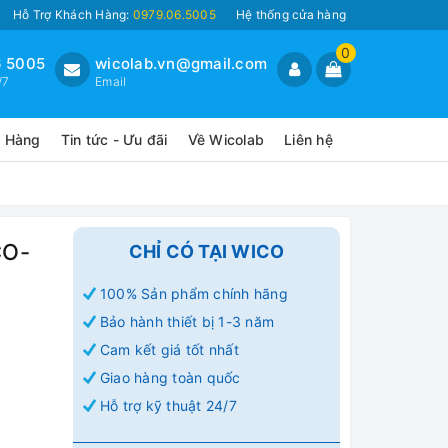
Hỗ Trợ Khách Hàng:
0979.06.5005
Hệ thống cửa hàng
0
 5005
wicolab.vn@gmail.com
/7
Email
o Hàng
Tin tức - Ưu đãi
Về Wicolab
Liên hệ
CO-
CHỈ CÓ TẠI WICO
100% Sản phẩm chính hãng
Bảo hành thiết bị 1-3 năm
Cam kết giá tốt nhất
Giao hàng toàn quốc
Hỗ trợ kỹ thuật 24/7