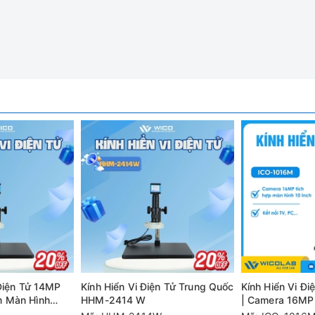
 Điện Tử 14MP
Kính Hiển Vi Điện Tử Trung Quốc
Kính Hiển Vi Đ
 Màn Hình
HHM-2414 W
| Camera 16MP 
Inch