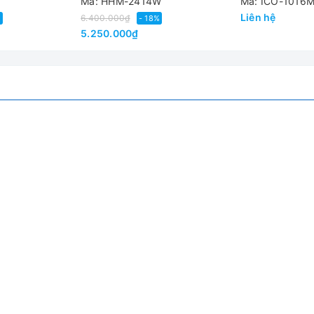
Mã: HHM-2414W
Mã: ICO-1016
Liên hệ
6.400.000₫
%
- 18%
5.250.000₫
 12V không mở)
m