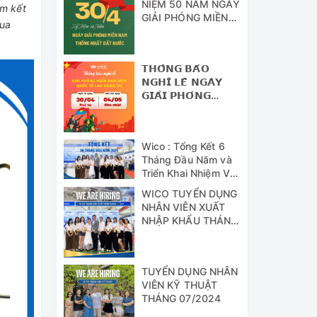
NIỆM 50 NĂM NGÀY
am kết
GIẢI PHÓNG MIỀN
mua
NAM - THỐNG
NHẤT ĐẤT NƯỚC
𝗧𝗛𝗢̂𝗡𝗚 𝗕𝗔́𝗢
𝗡𝗚𝗛𝗜̉ 𝗟𝗘̂̃ 𝗡𝗚𝗔̀𝗬
𝗚𝗜𝗔̉𝗜 𝗣𝗛𝗢́𝗡𝗚
𝗠𝗜𝗘̂̀𝗡 𝗡𝗔𝗠 (𝟯𝟬/𝟰)
𝗩𝗔̀ 𝗡𝗚𝗔̀𝗬 𝗤𝗨𝗢̂́𝗖
𝗧𝗘̂́ 𝗟𝗔𝗢 Đ𝗢̣̂𝗡𝗚
Wico : Tổng Kết 6
(𝟭/𝟱)
Tháng Đầu Năm và
Triển Khai Nhiệm Vụ
Công Tác 6 Tháng
WICO TUYỂN DỤNG
Cuối Năm 2024
NHÂN VIÊN XUẤT
NHẬP KHẨU THÁNG
07/2024
TUYỂN DỤNG NHÂN
VIÊN KỸ THUẬT
THÁNG 07/2024