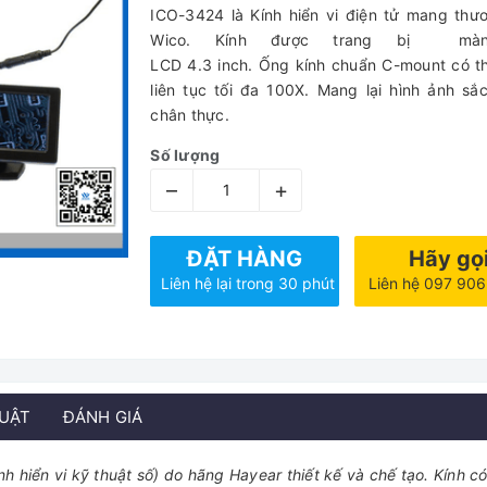
ICO-3424 là Kính hiển vi điện tử mang thư
Wico. Kính được trang bị màn
LCD 4.3 inch. Ống kính chuẩn C-mount có 
liên tục tối đa 100X. Mang lại hình ảnh sắ
chân thực.
Số lượng
–
+
ĐẶT HÀNG
Hãy gọ
Liên hệ lại trong 30 phút
Liên hệ 097 90
HUẬT
ĐÁNH GIÁ
nh hiển vi kỹ thuật số) do hãng Hayear thiết kế và chế tạo. Kính có