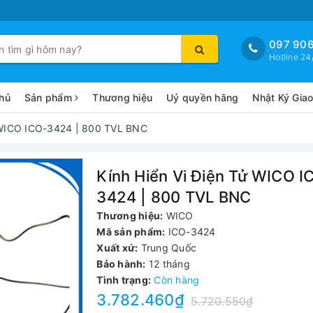
097 906
Hotline 24
hủ
Sản phẩm
Thương hiệu
Uỷ quyền hãng
Nhật Ký Gia
ử WICO ICO-3424 | 800 TVL BNC
Kính Hiển Vi Điện Tử WICO I
3424 | 800 TVL BNC
Thương hiệu:
WICO
Mã sản phẩm:
ICO-3424
Xuất xứ:
Trung Quốc
Bảo hành:
12 tháng
Tình trạng:
Còn hàng
3.782.460₫
5.720.550₫