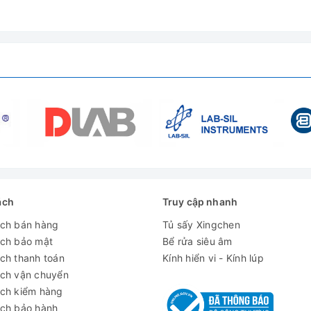
ó bóng
ách
Truy cập nhanh
ng chuyển đổi
ách bán hàng
Tủ sấy Xingchen
ách bảo mật
Bể rửa siêu âm
)
ch thanh toán
Kính hiển vi - Kính lúp
ách vận chuyển
ách kiểm hàng
ách bảo hành