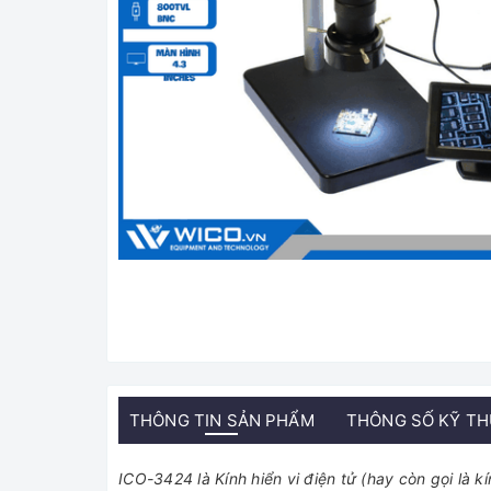
THÔNG TIN SẢN PHẨM
THÔNG SỐ KỸ T
ICO-3424 là Kính hiển vi điện tử (hay còn gọi là kí