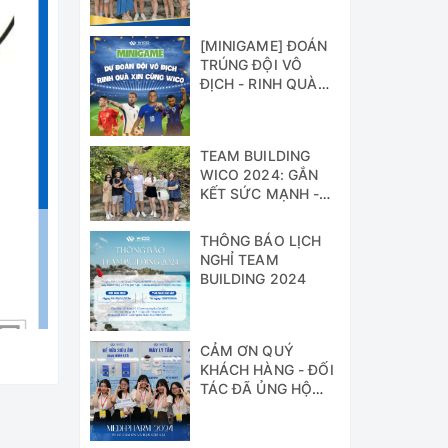
[MINIGAME] ĐOÁN
TRÚNG ĐỘI VÔ
ĐỊCH - RINH QUÀ
XỊN CÙNG WICO!!!
TEAM BUILDING
WICO 2024: GẮN
KẾT SỨC MẠNH -
VỮNG BƯỚC
THÀNH CÔNG
THÔNG BÁO LỊCH
NGHỈ TEAM
BUILDING 2024
CẢM ƠN QUÝ
KHÁCH HÀNG - ĐỐI
TÁC ĐÃ ỦNG HỘ
WICO TẠI TRIỂN
LÃM MEDI-PHARM
2024