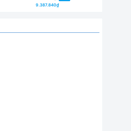
9.387.840₫
7.094.670₫