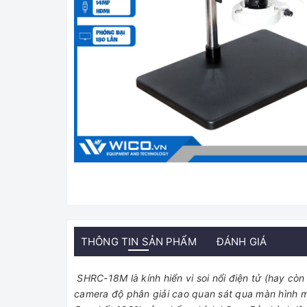
THÔNG TIN SẢN PHẨM
ĐÁNH GIÁ
SHRC-18M là kính hiển vi soi nổi điện tử (hay còn 
camera độ phân giải cao quan sát qua màn hình m