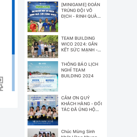
[MINIGAME] ĐOÁN
TRÚNG ĐỘI VÔ
ĐỊCH - RINH QUÀ
XỊN CÙNG WICO!!!
TEAM BUILDING
WICO 2024: GẮN
KẾT SỨC MẠNH -
VỮNG BƯỚC
THÀNH CÔNG
THÔNG BÁO LỊCH
NGHỈ TEAM
BUILDING 2024
CẢM ƠN QUÝ
KHÁCH HÀNG - ĐỐI
TÁC ĐÃ ỦNG HỘ
WICO TẠI TRIỂN
LÃM MEDI-PHARM
2024
Chúc Mừng Sinh