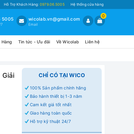
Hỗ Trợ Khách Hàng:
0979.06.5005
Hệ thống cửa hàng
0
 5005
wicolab.vn@gmail.com
/7
Email
o Hàng
Tin tức - Ưu đãi
Về Wicolab
Liên hệ
 Giải
CHỈ CÓ TẠI WICO
100% Sản phẩm chính hãng
Bảo hành thiết bị 1-3 năm
Cam kết giá tốt nhất
Giao hàng toàn quốc
Hỗ trợ kỹ thuật 24/7