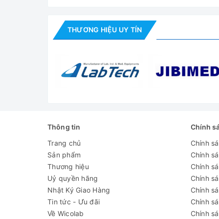
Cung cấp bao gồm:
THƯƠNG HIỆU UY TÍN
- Kính hiển vi điện tử Trung Quốc SHRC-18M (Cam
- Phụ kiện tiêu chuẩn
- CO, CQ tài liệu theo kính
(Chưa bao gồm màn hình)
Đánh giá
Thông tin
Chính s
Trang chủ
Chính s
Sản phẩm
Chính s
Thương hiệu
Chính sá
Uỷ quyền hãng
Chính s
Nhật Ký Giao Hàng
Chính s
Tin tức - Ưu đãi
Chính s
Về Wicolab
Chính sá