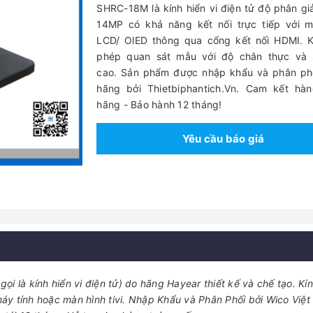
SHRC-18M là kính hiển vi điện tử độ phân giải
14MP có khả năng kết nối trực tiếp với m
LCD/ OlED thông qua cổng kết nối HDMI. K
phép quan sát mẫu với độ chân thực và 
cao. Sản phẩm được nhập khẩu và phân phố
hãng bởi Thietbiphantich.Vn. Cam kết hàn
hãng - Bảo hành 12 tháng!
Yêu cầu báo giá
gọi là kính hiển vi điện tử) do hãng Hayear thiết kế và chế tạo. Kí
áy tính hoặc màn hình tivi. Nhập Khẩu và Phân Phối bởi Wico Việ