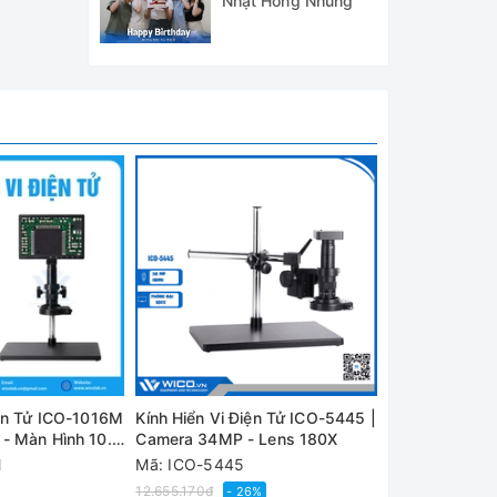
Nhật Hồng Nhung
ợc dụng
hu công
ng y tế,
iện Tử ICO-1016M
Kính Hiển Vi Điện Tử ICO-5445 |
Kính Hiển Vi 
- Màn Hình 10.1
Camera 34MP - Lens 180X
Thương Hiệu 
34MP - Lens 
M
Mã: ICO-5445
Mã: ICO-2254
12.655.170₫
10.721.040₫
- 26%
- 