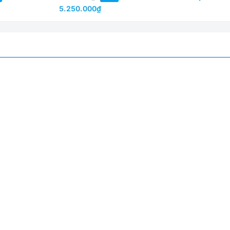
5.250.000₫
nh ti vi), cổng kết nối USB (kết nối máy tính)