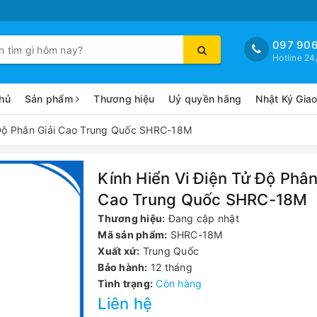
097 906
Hotline 24
hủ
Sản phẩm
Thương hiệu
Uỷ quyền hãng
Nhật Ký Gia
 Độ Phân Giải Cao Trung Quốc SHRC-18M
Kính Hiển Vi Điện Tử Độ Phân
Cao Trung Quốc SHRC-18M
Thương hiệu:
Đang cập nhật
Mã sản phẩm:
SHRC-18M
Xuất xứ:
Trung Quốc
Bảo hành:
12 tháng
Tình trạng:
Còn hàng
Liên hệ