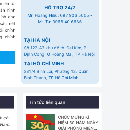
 lên tới
HỖ TRỢ 24/7
àn hình
Mr. Hoàng Hiếu:
097 906 5005
-
ính cho
Mr. Tú:
0968 40 6636
sắc nét
i chính
g chính
TẠI HÀ NỘI
Số 122-A3 khu đô thị Đại Kim, P
Định Công, Q Hoàng Mai, TP Hà Nội
TẠI HỒ CHÍ MINH
281/4 Bình Lợi, Phường 13, Quận
Bình Thạnh, TP Hồ Chí Minh
Tin tức liên quan
CHÚC MỪNG KỈ
nh có
NIỆM 50 NĂM NGÀY
t Nam.
GIẢI PHÓNG MIỀN