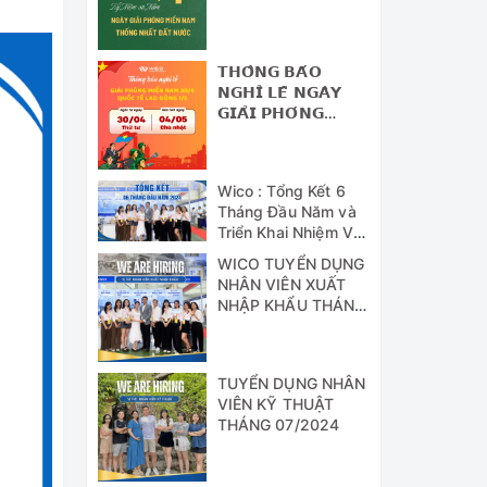
NAM - THỐNG
NHẤT ĐẤT NƯỚC
𝗧𝗛𝗢̂𝗡𝗚 𝗕𝗔́𝗢
𝗡𝗚𝗛𝗜̉ 𝗟𝗘̂̃ 𝗡𝗚𝗔̀𝗬
𝗚𝗜𝗔̉𝗜 𝗣𝗛𝗢́𝗡𝗚
𝗠𝗜𝗘̂̀𝗡 𝗡𝗔𝗠 (𝟯𝟬/𝟰)
𝗩𝗔̀ 𝗡𝗚𝗔̀𝗬 𝗤𝗨𝗢̂́𝗖
𝗧𝗘̂́ 𝗟𝗔𝗢 Đ𝗢̣̂𝗡𝗚
Wico : Tổng Kết 6
(𝟭/𝟱)
Tháng Đầu Năm và
Triển Khai Nhiệm Vụ
Công Tác 6 Tháng
WICO TUYỂN DỤNG
Cuối Năm 2024
NHÂN VIÊN XUẤT
NHẬP KHẨU THÁNG
07/2024
TUYỂN DỤNG NHÂN
VIÊN KỸ THUẬT
THÁNG 07/2024