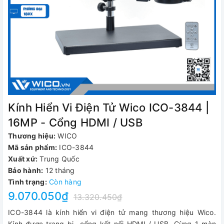
Kính Hiển Vi Điện Tử Wico ICO-3844 |
16MP - Cổng HDMI / USB
Thương hiệu:
WICO
Mã sản phẩm:
ICO-3844
Xuất xứ:
Trung Quốc
Bảo hành:
12 tháng
Tình trạng:
Còn hàng
9.070.050₫
13.320.450₫
ICO-3844 là kính hiển vi điện tử mang thương hiệu Wico.
Kính được trang bị cổng kết nối HDMI / USB. Cùng 1 màn