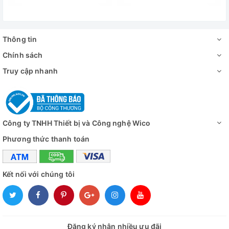
- 01 x Màn hình LCD 8 "inch
- 01 x dòng USB
Thông tin
- 01 x Phần mềm DISC
Chính sách
Truy cập nhanh
- 01 x đèn LED Ring
- 01 x Giá để bàn kính hiển vi kỹ thuật số
Thông số kỹ thuật
Công ty TNHH Thiết bị và Công nghệ Wico
Phương thức thanh toán
CAMERA
Định dạng hình
jp
ảnh
Kết nối với chúng tôi
Độ phân giải
4608 * 3456 (đối với thẻ TF) 1920 
hình ảnh
Định dạng video
MOV (cho thẻ TF)
Đăng ký nhận nhiều ưu đãi