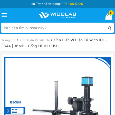
Hỗ Trợ Khách Hàng:
0979.06.5005
0
Toggle
navigation
Kính Hiển Vi Điện Tử Wico ICO-
Trang chủ
Kính Hiển Vi Điện Tử
3844 | 16MP - Cổng HDMI / USB