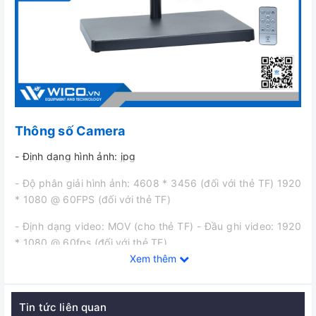
Thông số Camera
- Định dạng hình ảnh: jpg
- Độ phân giải hình ảnh: 4608 * 3456 (đối với thẻ TF) 1920
* 1080 @ 60FPS (đối với thẻ TF)
- Định dạng video: MOV (cho thẻ TF) - Đầu ghi video: 1920
* 1080 @ 60fps (đối với thẻ TF)
Xem thêm
- Độ phân giải video USB: 1920 * 1080 @ 30FPS
- Cân bằng trắng: Tự động
Tin tức liên quan